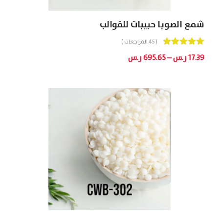
شمع الصويا حبيبات للقوالب
( 45 المراجعات )
Out
4.91
نطاق
17.39
ر.س
–
695.65
ر.س
Of 5
السعر:
من
خلال