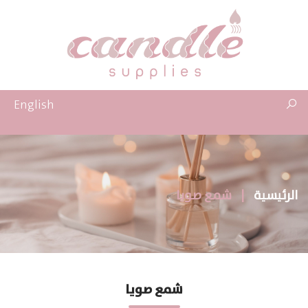
English
الرئيسية
|
شمع صويا
شمع صويا