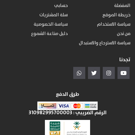
المفضلة
حسابي
خريطة الموقع
سلة المشتريات
سياسة الاستخدام
سياسة الخصوصية
من نحن
دليل صناعة الشموع
سياسة الاسترجاع والاستبدال
تجدنا
طرق الدفع
الرقم الضريبي :
310982995700003