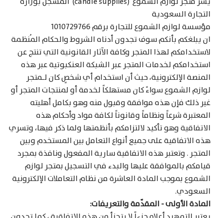
يسر متجر لوازم الشموع (candle supplies) المسجّل بوزارة
التجارة السعودية
مؤسسة لوازم الشموع للتجارة برقم 1010729766
ان يبلغكم بأنكم سوف تجدون أدناه الشروط والحكام المُنظمة
لاستخدامكم لهذا المتجر وكافة الآثار القانونية التي تنتج عن
استخدامكم لخدمات المتجر عبر الشبكة العنكبوتية عبر هذه
المنصة الإلكترونية، حيث أن استخدام أي شخصٍ كان لـمتجر
لوازم الشموع سواءً كان مستهلكاً لخدمة أو لمنتجات المتجر أو
غير ذلك فإن هذه موافقة وقبول منه وهو بكامل أهليته
المعتبرة شرعاً ونظاماً وقانوناً لكافة مواد وأحكام هذه
الاتفاقية وهو تأكيد لالتزامكم بأنظمتها ولما ذكر فيها، وتسري
هذه الاتفاقية على جميع أنواع التعامل بين المستخدم وبين
المتجر . وتعتبر هذه الاتفاقية سارية المفعول ونافذة بمجرد
قيامكم بالموافقة عليها والبدء في التسجيل بمتجر لوازم
الشموع بموجب المادة العاشرة من نظام التعاملات الإلكترونية
السعودي.
المادة الأولى - المقدّمة والتعريفات:
يعتبر التمهيد أعلاه جزءاً لا يتجزأ من هذه الاتفاقية ، كما تجدون