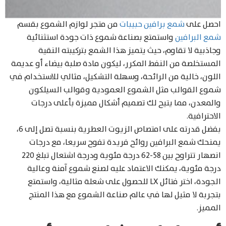
احصل على
شمع برافين حبيبات
من متجر لوازم الشموع بقسم
شمع البرافين
واستمتع بصناعة شموع ذات جودة استثنائية
وجاذبية لا تقاوم، حيث يتميز هذا الشمع بتركيبته النقية
المستخلصة من النفط المكرر، ليكون مادة صلبة بيضاء أو عديمة
اللون، خالية من الرائحة، وسهلة التشكيل، مثالي للاستخدام في
شموع القوالب مثل الشموع العمودية وقوالب السيلكون
والمعدن، مما يتيح لك تصميم أشكال مميزة بأعلى درجات
الاحترافية.
بفضل قدرته على امتصاص الزيوت العطرية بنسبة تصل إلى 6،
يمنحك شمع البرافين روائح فريدة تفوح سريعا، مع درجات
انصهار تتراوح بين 58-62 درجة مئوية ودرجة اشتعال تبلغ 220
درجة مئوية، يمكنك الاعتماد عليه لصنع شموع آمنة وعالية
الجودة، اختر فتائل LX للحصول على شعلة مثالية، واستمتع
بتجربة لا مثيل لها في عالم صناعة الشموع مع هذا المنتج
المميز.