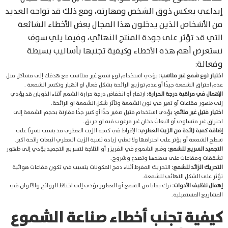
إبداعي يعكس ذوق الشخص ومهارته، ومع ذلك قد تواجه العديد
من الأشخاص الذين يدخلون هذا المجال بعض الأخطاء الشائعة
التي قد تؤثر على جودة المنتج النهائي، وفيما يلي سوف
نستعرض أهم هذه الأخطاء وكيفية تجنبها بأساليب بسيطة
وفعالة:
اختيار نوع شمع غير مناسب:
يؤدي استخدام نوع شمع غير متناسب مع هدفك إلى مشاكل مثل
عدم احتراق الشمعة جيدًا أو عدم توزيع الرائحة بشكل فعال او انهيار وتكسر الشمعة .
الإهمال في مراقبة درجة الحرارة:
ارتفاع أو انخفاض درجة حرارة الشمع أثناء الذوبان قد يؤدي
إلى ظهور فقاعات أو تغير في لون الشمعة وتأثر شكل الشمعة او الرائحة.
اختيار فتيل غير ملائم:
يؤدي استخدام فتيل صغير جدًا أو كبير جدًا مقارنة بحجم الشمعة إلى
احتراق غير متساوي أو انبعاث دخان غير مرغوب فيه او حريق.
إضافة كمية زائدة من الزيت العطري:
الإفراط في كمية الزيت العطري قد يسبب تسربًا على
سطح الشمعة أو يؤثر على احتراقها ولا تعني زيادة نسبة الزيت العطري انبعاث رائحة اكبر.
التجميد السريع للشمع:
وضع الشموع في الفريزر أو الثلاجة لتسريع التجميد يؤدي إلى ظهور
تشققات وفقاعات على سطحها وتصدع وشروخ.
التحريك الزائد للشمع:
التحريك المفرط أثناء دمج المكونات يتسبب في تكون فقاعات هوائية
تؤثر على الشكل النهائي للشمعة.
إهمال تنظيف الأدوات:
ترك بقايا من الشمع أو العطور يؤدي إلى اختلاط الروائح والألوان في
المشاريع المستقبلية.
كيفية تجنب أخطاء صناعة الشموع