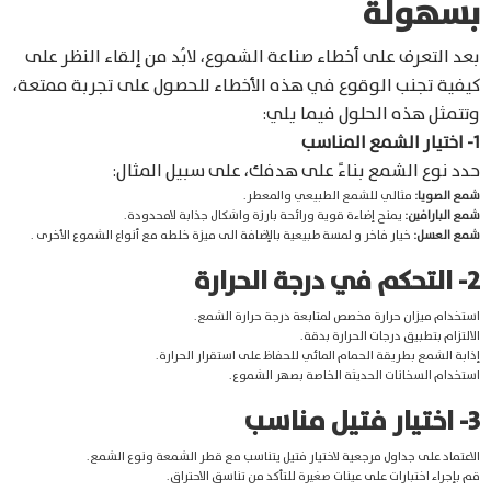
بسهولة
بعد التعرف على أخطاء صناعة الشموع، لابُد من إلقاء النظر على
كيفية تجنب الوقوع في هذه الأخطاء للحصول على تجربة ممتعة،
وتتمثل هذه الحلول فيما يلي:
1- اختيار الشمع المناسب
حدد نوع الشمع بناءً على هدفك، على سبيل المثال:
شمع الصويا:
مثالي للشمع الطبيعي والمعطر.
شمع البارافين:
يمنح إضاءة قوية ورائحة بارزة واشكال جذابة لامحدودة.
شمع العسل:
خيار فاخر و لمسة طبيعية بالإضافة الى ميزة خلطه مع أنواع الشموع الأخرى .
2- التحكم في درجة الحرارة
استخدام ميزان حرارة مخصص لمتابعة درجة حرارة الشمع.
الالتزام بتطبيق درجات الحرارة بدقة.
إذابة الشمع بطريقة الحمام المائي للحفاظ على استقرار الحرارة.
استخدام السخانات الحديثة الخاصة بصهر الشموع.
3- اختيار فتيل مناسب
الاعتماد على جداول مرجعية لاختيار فتيل يتناسب مع قطر الشمعة ونوع الشمع.
قم بإجراء اختبارات على عينات صغيرة للتأكد من تناسق الاحتراق.