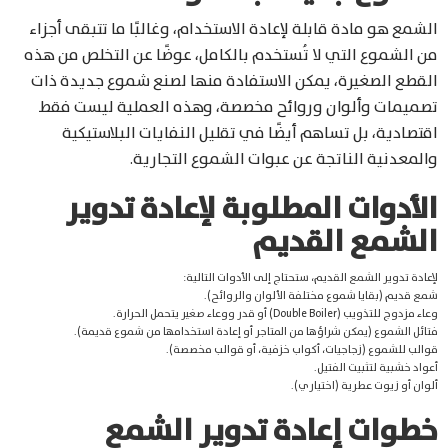
الشمع هو مادة قابلة لإعادة الاستخدام، وغالبًا ما تتبقى أجزاء
من الشموع التي لا تُستخدم بالكامل، عوضًا عن التخلص من هذه
القطع الصغيرة، يمكن الاستفادة منها لصنع شموع جديدة ذات
تصميمات وألوان وروائح مخصصة، وهذه العملية ليست فقط
اقتصادية، بل تساهم أيضًا في تقليل النفايات البلاستيكية
والمعدنية الناتجة عن عبوات الشموع التجارية.
الأدوات المطلوبة لإعادة تدوير
الشمع القديم
لإعادة تدوير الشمع القديم، ستحتاج إلى الأدوات التالية:
شمع قديم (بقايا شموع مختلفة الألوان والروائح).
وعاء مزدوج للتذويب (Double Boiler) أو قدر ووعاء صغير يتحمل الحرارة.
فتائل الشموع (يمكن شراؤها من المتاجر أو إعادة استخدامها من شموع قديمة).
قوالب للشموع (زجاجيات، أكواب خزفية، أو قوالب مخصصة).
أعواد خشبية لتثبيت الفتيل.
ألوان أو زيوت عطرية (اختياري).
خطوات إعادة تدوير الشمع