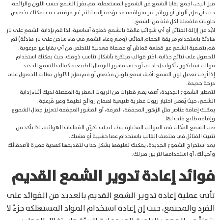
قبل البدء، اجمع بقايا الشمع من الشموع المستعملة، قم بفرز الشمع حسب اللون والرائحة،
حيث أن مزج ألوان أو روائح غير متوافقة قد يؤدي إلى نتائج غير مرضية، حيث يمكنك تخصيص
حاويات منفصلة لكل فئة من الشمع.
لابُد من إزالة الفتائل أو أي شوائب عالقة بالشمع خطوة أساسية، لذا قم بإذابة الشمع على نار
هادئة باستخدام طريقة الحمام المائي (وضع وعاء الشمع في ماء ساخن على نار هادئة) ثم
قم بتصفية الشمع عبر قطعة قماش أو مصفاة معدنية للتخلص من أي بقايا غير مرغوبة.
للحصول على نتائج جذابة، اختر قوالب مبتكرة بأشكال تناسب ذوقك، حيث يمكنك استخدام
قوالب سيليكون، أكواب زجاجية، أو حتى قشور البرتقال الطبيعية كقالب للشمع الجديد.
إذا أردت تعديل لون الشمع، أضف شمع تلوين مخصص أو قم بمزج الألوان بعناية للحصول على
درجة جديدة.
لتعطير الشموع الجديدة، أضف بضع قطرات من الزيوت العطرية المفضلة لديك أثناء إذابة
الشمع، حيث يُفضل اختيار زيوت عطرية طبيعية لضمان روائح لطيفة وغير مُزعجة.
يمكنك إضافة عناصر مثل الزهور المجففة، القرفة، أو القشور المجففة لتعزيز جمال الشموع
وإضافة طابع فني لها.
صب الشمع المُذاب في القوالب المختارة ببطء لتجنب تكوّن الفقاعات الهوائية، لذا تأكد من
تثبيت الفتائل في منتصف القالب باستخدام عصا خشبية أو مشبك.
بعد استخراج الشموع الجديدة، يمكنك تغليفها بشكل جذاب لتقديمها كهدية مميزة لأصدقائك
وأحبائك، أو استخدامها لتزيين منزلك.
فوائد إعادة تدوير الشمع القديم
تأتي عملية إعادة تدوير الشمع القديم بالعديد من الفوائد على
الفرد والمجتمع، حيث إن إعادة استخدام المواد المستهلكة جزءً لا