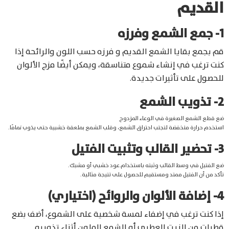
القديم
1- جمع الشمع وفرزه
قم بجمع بقايا الشمع القديم و فرزه حسب اللون والرائحة إذا
كنت ترغب في إنشاء شموع متناسقة، ويمكن أيضًا مزج الألوان
للحصول على تأثيرات جديدة.
2- تذويب الشمع
ضع قطع الشمع الصغيرة في الوعاء المزدوج
استخدم حرارة منخفضة لتجنب احتراق الشمع، وقلب الشمع بملعقة خشبية حتى يذوب تمامًا.
3- تحضير القالب وتثبيت الفتيل
ضع الفتيل في وسط القالب وثبته باستخدام عود خشبي أو مشبك.
تأكد من أن الفتيل ممتد ومستقيم للحصول على نتيجة مثالية.
4- إضافة الألوان والروائح (اختياري)
إذا كنت ترغب في إضفاء لمسة شخصية على الشموع، أضف بضع
قطرات من الزيت العطري أو الشمع الملون أثناء تذويبه.