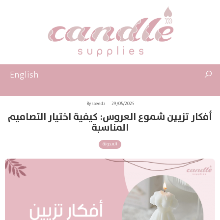
English
By saeedz
29/05/2025
أفكار تزيين شموع العروس: كيفية اختيار التصاميم
المناسبة
المدونة