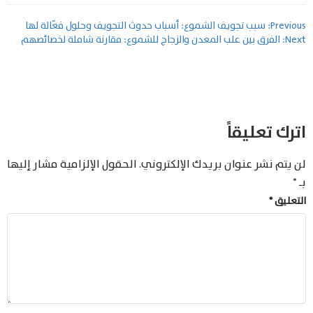
تصفّح
Previous:
سبب تجويف الشموع: أسباب حدوث التجويف وحلول فعّالة لها
Next:
الفرق بين علب المعدن والزجاج للشموع: مقارنة شاملة لخصائصهم
المقالات
اترك تعليقاً
لن يتم نشر عنوان بريدك الإلكتروني.
الحقول الإلزامية مشار إليها
بـ
*
التعليق
*