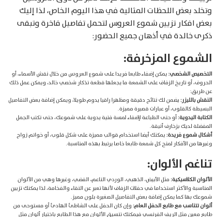
وتخلد بعض اللحظات المثالية في هذا اليوم الخاص، لذا إليك
بعض افكار تزيين شموع العروس لتحمل تفاصيل فاخرة وتبقى
ذكرى خالدة في أذهان جميع الحضور:
الشموع المزخرفة:
التخصيص الشخصي:
يمكن إضفاء طابعا فريدا على شموع العروس من خلال نقش الأسماء، أو
الحروف، أو تاريخ الزفاف على الشمعة ما يجعلها قطعة تذكار شخصي خالد، ويمكن عمل ذلك
عن طريق:
النقش بالليزر:
يضمن لك نتائج دقيقة ومظهرا راقيا يدوم طويلا، ويمكن إضافة بعض التفاصيل
البسيطة كالقلوب، أو عبارات قصيرة مميزة.
الكتابة اليدوية:
أو حتى الطباعة لإضفاء لمسة فنية يدوية على شموعك، حتى تكتب الجمل
المفضلة لديك بزخارف أنيقة.
أشكال شموع فريدة:
يمكنك أيضا استخدام قوالب مميزة على شكل قلوب، أو خواتم زواج
وغيرها من الأفكار لمنح كل شمعة طابعا خاصا يرتبط بهذه المناسبة.
تناغم الألوان:
الألوان الكلاسيكية:
مثل الأبيض، الذهبي، الوردي الناعم، الفضي، وغيرها وهي من الألوان
المناسبة والأكثر استخداما في حفلات الزفاف لأنها تعبر عن النقاء والفخامة، لذا يمكنك تزيين
شموعك بها كما يمكن إضافة بعض التفاصيل الصغيرة بلون مميز.
ألوان تتناسب مع طابع الحفل العام:
وإن كان الحفل على الشاطئ الهادئ أو مستوحى من
طابع معين مثل الريف الفرنسي فيمكنك تنسيق الألوان مع هذا الطابع باختيار ألوان مثل