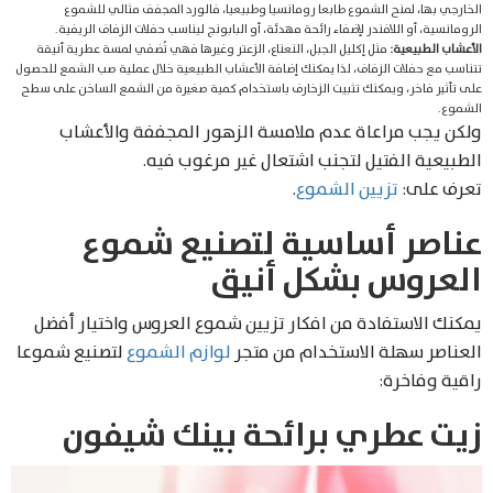
الخارجي بها، لمنح الشموع طابعا رومانسيا وطبيعيا، فالورد المجفف مثالي للشموع
الرومانسية، أو اللافندر لإضفاء رائحة مهدئة، أو البابونج ليناسب حفلات الزفاف الريفية.
الأعشاب الطبيعية:
مثل إكليل الجبل، النعناع، الزعتر وغيرها فهي تُضفي لمسة عطرية أنيقة
تتناسب مع حفلات الزفاف، لذا يمكنك إضافة الأعشاب الطبيعية خلال عملية صب الشمع للحصول
على تأثير فاخر، ويمكنك تثبيت الزخارف باستخدام كمية صغيرة من الشمع الساخن على سطح
الشموع.
ولكن يجب مراعاة عدم ملامسة الزهور المجففة والأعشاب
الطبيعية الفتيل لتجنب اشتعال غير مرغوب فيه.
تعرف على:
تزيين الشموع
.
عناصر أساسية لتصنيع شموع
العروس بشكل أنيق
يمكنك الاستفادة من افكار تزيين شموع العروس واختيار أفضل
العناصر سهلة الاستخدام من متجر
لوازم الشموع
لتصنيع شموعا
راقية وفاخرة:
زيت عطري برائحة بينك شيفون