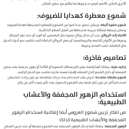
الأزرق الفاتح، الأخضر الزمردي وغيرها بما يتلائم مع ديكور المكان.
شموع معطرة كهدايا للضيوف:
شموع صغيرة أنيقة:
ويمكن تحضير عددا كبيرا من الشموع المعطرة لتقديمها كهدايا للضيوف
ويمكن تزيينها بشرائط حريرية ما يجعلها من أفضل القطع التذكارية.
الانتباه إلى الروائح:
يجب أن تختار روائح مميزة مثل الياسمين، أو الورد أو حتى زهر البرتقال
وغيرها من الألوان الناعمة والرومانسية، أو بعض الروائح الدافئة التي تتناسب مع أجواء الحفل
مثل الفانيليا، خشب الصندل وغيرها.
تصاميم فاخرة:
زخارف فنية:
يمكنك أيضا إضافة بعض الكريستالات الصغيرة أو اللآلئ أو زهور مجففة على سطح
الشمعة أو داخل الشمع الجل الشفاف لإضفاء لمسة فاخرة تتناسب مع الحفل الراقي.
شموع بطبقات متعددة:
احرص على استخدام عدة درجات متناسقة من لون واحد، كما يمكن
استخدام أكثر من لون لكل طبقة في الشموع للحصول على تأثير بصري أكثر من رائع.
استخدام الزهور المجففة والأعشاب
الطبيعية:
من افكار تزيين شموع العروس أيضا إمكانية استخدام الزهور
المجففة والأعشاب الطبيعية كذلك:
الزهور المجففة:
يمكنك أيضا إدخال الزهور المجففة في الشموع نفسها أو حتى تزيين السطح