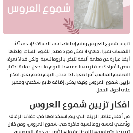
تتوفر شموع العروس ويتم إضافتها في الحفلات كإحدى أكثر
اللمسات تميزا، فهي لا تمثل مجرد مصدر للضوء الساحر ولكنها
أيضا عبارة عن قطعة أنيقة تنبض بالرومانسية، ولكن قد لا تعرف
بعض الأفراد كيفية تزيينها في هذا اليوم ما يجعل عملية اختيار
التصميم المناسب أمرا صعبا، لذا فنحن اليوم نقدم بعض افكار
تزيين شموع العروس وكيف يمكن إضافة طابع شخصي ومميز
على أجواء الحفل.
افكار تزيين شموع العروس
من أفضل عناصر الزينة التي يتم استخدامها في حفلات الزفاف
وتٌعطي لمسة رومانسية فاخرة هي شموع العروس، ومن خلال
تزيينها وتصاميمها المختلفة فإنها تُعبر عن ذوق العروسين