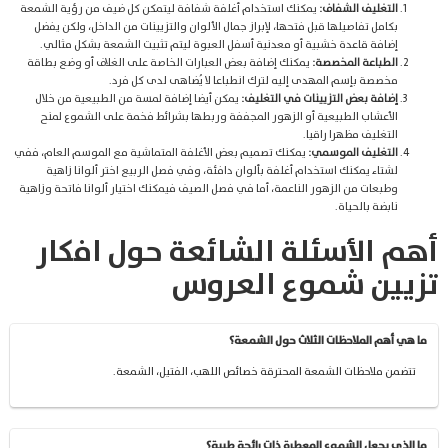
التغليف الشفاف:
يمكنك استخدام أغلفة شفافة ليتمكن كل ضيف من رؤية الشمعة
بكامل تفاصيلها قبل فتحها، لإبراز جمال الألوان والتزيينات من الداخل، ولكن يفضل
إضافة قاعدة خشبية أو معدنية أسفل العبوة ليتم تثبيت الشمعة بشكل مثالي.
الطباعة المخصصة:
يمكنك إضافة بعض العبارات الخاصة على الغلاف أو وضع بطاقة
مخصصة بإسم المهدى إليه لترك انطباعا لا يُضاهى لدى كل فرد.
إضافة بعض التزيينات في التغليف:
يمكن أيضا إضافة لمسة من الطبيعية من خلال
الأعشاب الطبيعية أو الزهور المجففة وربطها بشرائط فخمة على الشموع لمنح
التغليف مظهرا راقيا.
التغليف الموسمي:
يمكنك تصميم بعض الأغلفة المتماشية مع الموسم العام، ففي
لشتاء يمكنك استخدام أغلفة بألوان دافئة، وفي فصل الربيع اختر ألوانا زاهية
وطبعات من الزهور الناعمة، أما في فصل الصيف فيمكنك اختيار ألوانا فاتحة وزاهية
نابضة بالحياة.
أهم الأسئلة الشائعة حول افكار
تزيين شموع العروس
ما هي أهم الملاحظات الثلاث حول الشمعة؟
تتضمن ملاحظات الشمعة المحترقة خصائص اللهب، الفتيل، الشمعة.
ما الذي يجعل الشموع المعطرة ذات رائحة طيبة؟