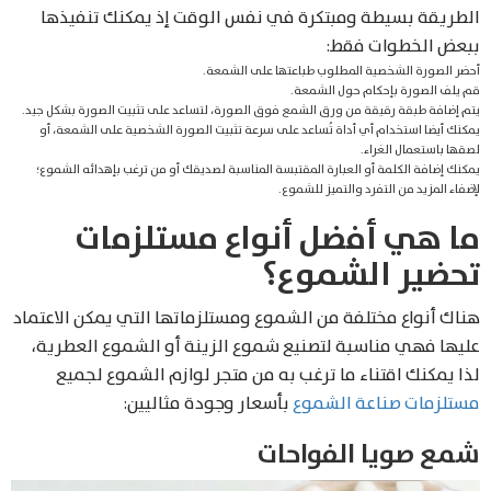
الطريقة بسيطة ومبتكرة في نفس الوقت إذ يمكنك تنفيذها
ببعض الخطوات فقط:
أحضر الصورة الشخصية المطلوب طباعتها على الشمعة.
قم يلف الصورة بإحكام حول الشمعة.
يتم إضافة طبقة رقيقة من ورق الشمع فوق الصورة، لتساعد على تثبيت الصورة بشكل جيد.
يمكنك أيضا استخدام أي أداة تُساعد على سرعة تثبيت الصورة الشخصية على الشمعة، أو
لصقها باستعمال الغراء.
يمكنك إضافة الكلمة أو العبارة المقتبسة المناسبة لصديقك أو من ترغب بإهدائه الشموع؛
لإضفاء المزيد من التفرد والتميز للشموع.
ما هي أفضل أنواع مستلزمات
تحضير الشموع؟
هناك أنواع مختلفة من الشموع ومستلزماتها التي يمكن الاعتماد
عليها فهي مناسبة لتصنيع شموع الزينة أو الشموع العطرية،
لذا يمكنك اقتناء ما ترغب به من متجر لوازم الشموع لجميع
مستلزمات صناعة الشموع
بأسعار وجودة مثاليين:
شمع صويا الفواحات