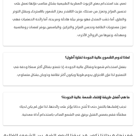
نعم، عند استخدام بعض الزيوت العطرية الطبيعية بشكل مناسب فإنها تعمل على
تحسين المزاج وتعزز من صحتك، فزيت اللافندر يعزز الشعور بالاسترخاء ويقلل التوتر
والقلق، أما خشب الصندل فهو يوفر بيئة هادئة ومريحة، أما رائحة الحمضيات فهي
تعزز مستويات الطاقة وتحسن المزاج والتركيز، والياسمين يوفر لمسات رومانسية
ومهدئة، وغيرها من الروائح الأخرى.
لماذا تدوم الشموع عالية الجودة لفترة أطول؟
بفضل استخدام شموعا وفتائل عالية الجودة، إذ تتمتع بفتائل أكثر سمكا ودقة في
التصنيع لذا فإن الاحتراق يدوم طويلا ويكون أكثر نظافة وذوبان بشكل متساوي.
ما هي أفضل طريقة لإطفاء شمعة عالية الجودة؟
تجنب إطفاءها بالنفخ حتى لا تُنتج دخانا يؤثر على رائحتها، لذا فإن لم يكن لديك
مطفأة فقم بغمس الفتيل برفق في الشمع المذاب باستخدام أداة معدنية.
في نهاية رحلتنا نكون قد عرفنا اليوم الفرق بين الشموع الغالية