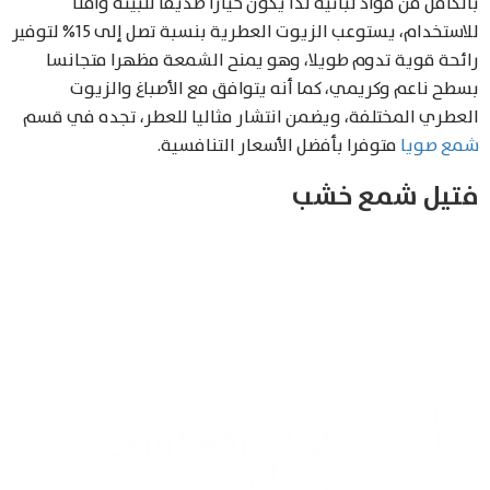
بالكامل من مواد نباتية لذا يكون خيارا صديقا للبيئة وآمنا
للاستخدام، يستوعب الزيوت العطرية بنسبة تصل إلى 15% لتوفير
رائحة قوية تدوم طويلا، وهو يمنح الشمعة مظهرا متجانسا
بسطح ناعم وكريمي، كما أنه يتوافق مع الأصباغ والزيوت
العطري المختلفة، ويضمن انتشار مثاليا للعطر، تجده في قسم
شمع صويا
متوفرا بأفضل الأسعار التنافسية.
فتيل شمع خشب