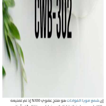
إن
شمع صويا الفواحات
هو منتج عضوي 100% إذ تم تصنيعه