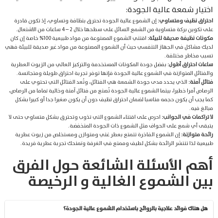
اختيار شمعة عالية الجودة:
احتراق نظيف ومتساوي:
إن الشموع عالية الجودة تحترق بنظافة وتساوي، إذ تكون قادرة
على تكوين بركة متساوية من الشمع السائل على سطحها خلال 2 – 4 ساعات من الاشتعال.
مكونات نظيفة صديقة للبيئة:
اقتني الشموع المصنوعة من مواد طبيعية 100% خاصة إن كان
لديك مشاكل في الجهاز التنفسي حيث أن الشموع المصنوعة من مواد غير صديقة للبيئة فهي
تسبب مخاطر مختلفة.
ساعات احتراق أطول:
بفضل جودة المكونات المستخدمة والتركيز العالي من الزيوت العطرية
والفتائل المتوازنة في الشموع عالية الجودة فإنها توفر تجربة احتراق طويلة ومتجانسة.
فتائل آمنة:
الذي يحدد مدى جودة الشمعة هي الفتائل، وتُعد الفتائل التي تحتوي على
الرصاص أمرا خطيرا، بينما الشموع عالية الجودة تُصنع من فتائل آمنة وخالية تماما من الرصاص،
كما يجب أن يكون حجمه مناسبا لضمان احتراق نظيف دون أن يكون صغيرا جدا أو كبيرا بشكل
مبالغ فيه.
لا تراكمات في الجوانب:
احرص على اقتناء الشموع التي تذوب وتحترق بشكل متساوي حتى لا
يتبقى أي شمع على الحواف مثل الشموع ذات الجودة المنخفضة.
رائحة متوازنة:
إن الشموع الفاخرة تتمتع بعطر غني ومتوازن ومستخلص من زيوت عطرية
طبيعية لذا تنتشر الرائحة بشكل لطيف وممتع في الغرفة وتمنحك تجربة عطرية فريدة.
أهم الأسئلة الشائعة حول الفرق
بين الشموع الغالية و الرخيصة
هل هناك فوائد علاجية بالروائح باستخدام الشموع عالية الجودة؟