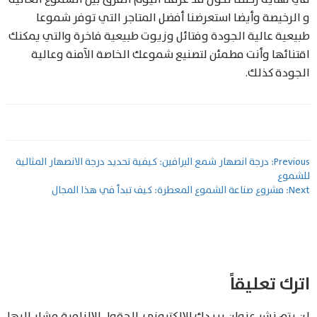
و الرخيصة وأيضا استعرضنا أفضل المتاجر التي توفر شموعا
طبيعية عالية الجودة وفتائل وزيوت طبيعية فاخرة والتي يمكنك
اقتنائها وأنت مطمئن لتصنيع شموعك الخاصة الآمنة وعالية
الجودة كذلك.
تصفّح
Previous:
درجة انصهار شمع البرافين: كيفية تحديد درجة الانصهار المثالية
للشموع
المقالات
Next:
مشروع صناعة الشموع المعطرة: كيف تبدأ في هذا المجال
اترك تعليقاً
لن يتم نشر عنوان بريدك الإلكتروني.
الحقول الإلزامية مشار إليها