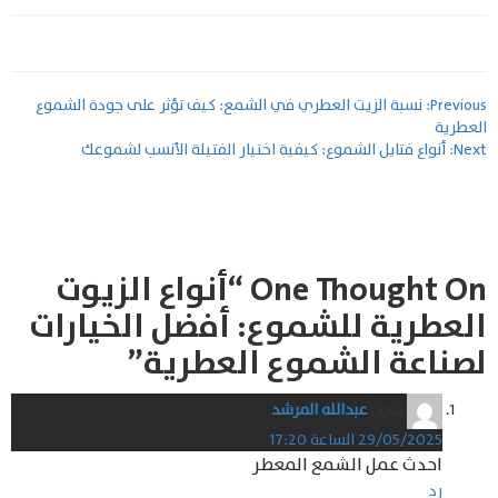
تصفّح
Previous:
نسبة الزيت العطري في الشمع: كيف تؤثر على جودة الشموع
العطرية
المقالات
Next:
أنواع فتايل الشموع: كيفية اختيار الفتيلة الأنسب لشموعك
One Thought On “
أنواع الزيوت
العطرية للشموع: أفضل الخيارات
لصناعة الشموع العطرية
”
يقول
عبدالله المرشد
:
29/05/2025 الساعة 17:20
احدث عمل الشمع المعطر
رد