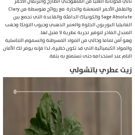
تأتي مكوناته العليا من الماهوجني الطازج والبرتقال الأحمر
والفلفل الأحمر المنعشة والحارة مع روائح متوسطة من Clary
Sage Absolute والكونياك الدافئة والقاعدة التي تجمع بين
الفانيليا البوربون الحلوة والعنبر الذهبي وحبوب التونكا وخشب
الصندل الفاخر لتوفير تجربة عطرية لا مثيل لها.
وهو آمن تماما وخالي من المواد المسرطنة والسموم التناسلية
والمواد الكيميائية التي قد تكون خطيرة، لذا فإنه يوفر لك الأمان
التام عند استخدامه حتى تستمتع به بثقة.
زيت عطري باتشولي