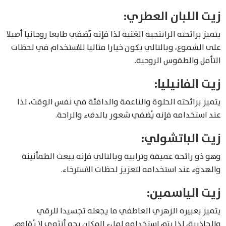
زيت اللبان العطري:
يتميز برائحته الراتنجية الغنية لذا فإنه يٌضفي طابعا روحانيا أصيلا
على الشموع، وبالتالي يكون خيارا مثاليا للاستخدام في لحظات
التأمل والطقوس الروحية.
زيت الفانيليا:
يتميز برائحته الحلوة والناعمة والدافئة في نفس الوقت، لذا
عند استخدامه فإنه يُضفي شعور بالدفء والراحة.
زيت الباتشولي:
وهو ذو رائحة عميقة وترابية وبالتالي فإنه يبعث الطمأنينة
والهدوء عند استخدامه لتعزيز لحظات الاسترخاء.
زيت الياسمين:
يتميز بعبيره الزهري العاطفي ما يجعله تجسيدا للرقي
والجاذبية، لذا يتم استخدامه لملء المكان بجو أنثوي لا يُقاوم.