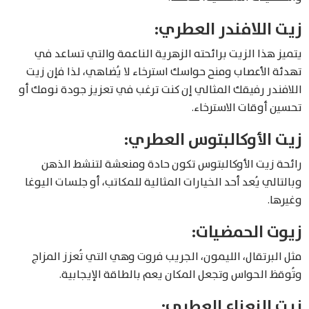
زيت اللافندر العطري:
يتميز هذا الزيت برائحته الزهرية الناعمة والتي تساعد في
تهدئة الأعصاب ومنح حواسك استرخاء لا يُضاهي، لذا فإن زيت
اللافندر رفيقك المثالي إن كنت ترغب في تعزيز جودة نومك أو
تحسين أوقات الاسترخاء.
زيت الأوكالبتوس العطري:
رائحة زيت الأوكالبتوس تكون حادة ومنعشة لتنشط الذهن
وبالتالي يُعد أحد الخيارات المثالية للمكاتب، أو جلسات اليوغا
وغيرها.
زيوت الحمضيات:
مثل البرتقال، الليمون، الجريب فروت وهي التي تُعزز المزاج
وتُوقظ الحواس وتجعل المكان يعم بالطاقة الإيجابية.
زيت النعناع العطري: