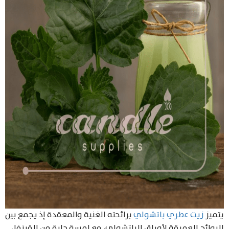
Products
search
يتميز
زيت عطري باتشولي
برائحته الغنية والمعقدة إذ يجمع بين
الروائح العميقة لأوراق الباتشولي، مع لمسة حارة من القرنفل