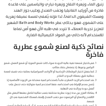
زنبق الماء وزهرة التفاح وزهرة تياري والياسمين على قاعدة
فاخرة من أوركيد الفانيليا وخشب الصندل وحليب جوز الهند
ومسك الشيفون الدافئ، لذا فإنه يُضفي لمسة عميقة زهرية
على الشموع، فهو يحاكي عطر Bath and Body Works الشهير
لتعزيز تجربة العملاء، لا تتردد في طلبه الآن فهو آمن تماما
للاستخدام لأنه خالي من المواد الكيميائية الضارة.
نصائح ذكية لصنع شموع عطرية
فاخرة
قم باختيار شمعة نقية عالية الجودة سواء كانت شمع الصويا، أو شمع العسل، شمع
البرافين وغيرها، إذ يتمتعان بنقاء مثالي.
كما يفضل اختيار البرطمانات الزجاجية أو الأواني السيراميكية بعناية حتى تضيف لمسة
جمالية تليق بعملك اليدوي الفاخر.
عند استخدام الزيت العطري فابدأ باستخدام كمية معتدلة من الزيوت الأساسية إذ
يُنصح بعدم الإفراط في استخدامه، فقط استخدم كمية متوازنة حتى تحصل على
أفضل جودة ورائحة في النهاية.
يمكنك المزج بين عدة زيوت عطرية مختلفة بنسب مثالية لتكمل بعضها البعض مثل
اللافندر والنعناع أو البرغموت مع خشب الصندل لإضفاء لمستك الشخصية في كل
شمعة.
يُنصح باتباع درجات الحرارة المثالية لإذابة الشمع وصبه، إذ أن الحرارة العالية تُضعف