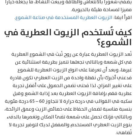
يُضفي شعورا بالانتعاش والطاقة ويبعث النشاط، ما يجعله خيارا
مميزا لمساحة مليئة بالحيوية.
اقرأ ايضا:
الزيوت العطرية المستخدمة في صناعة الشموع
.
كيف تُستخدم الزيوت العطرية في
الشموع؟
تُعد الزيوت العطرية عبارة عن روح تُبث في الشموع العطرية
في كل شمعة وبالتالي تجعلها تتميز بطريقة استثنائية عن
غيرها، وبعد أن تعرفنا على انواع الزيوت العطرية للشموع
فدعني أخبرك بأن نقطة واحدة من الزيت العطري تكون قادرة
على تغيير المزاج، لذا فحتى تضمن الحصول على أفضل تجربة
عطرية فقم بإضافة الزيوت العطرية بعد إذابة الشمع وقبل
سكبه في القوالب في درجة حرارة لا تتجاوز 60 – 65 درجة مئوية
بنسبة مناسبة لضمان الحفاظ على خصائص الزيت وعمق الرائحة،
وبالتالي فإنك تحصل على شمعة تضئ المكان وتغمرها بالدفء
بنوع الزيت العطري المستخدم والمفضل لديك لتوفير تجربة لا
تُضاهى.