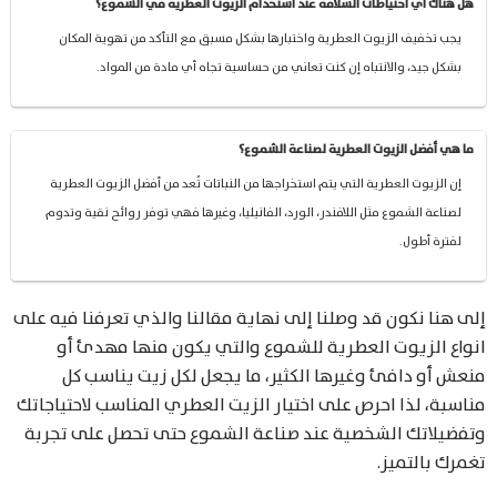
هل هناك أي احتياطات السلامة عند استخدام الزيوت العطرية في الشموع؟
يجب تخفيف الزيوت العطرية واختبارها بشكل مسبق مع التأكد من تهوية المكان
بشكل جيد، والانتباه إن كنت تعاني من حساسية تجاه أي مادة من المواد.
ما هي أفضل الزيوت العطرية لصناعة الشموع؟
إن الزيوت العطرية التي يتم استخراجها من النباتات تُعد من أفضل الزيوت العطرية
لصناعة الشموع مثل اللافندر، الورد، الفانيليا، وغيرها فهي توفر روائح نقية وتدوم
لفترة أطول.
إلى هنا نكون قد وصلنا إلى نهاية مقالنا والذي تعرفنا فيه على
انواع الزيوت العطرية للشموع والتي يكون منها مهدئ أو
منعش أو دافئ وغيرها الكثير، ما يجعل لكل زيت يناسب كل
مناسبة، لذا احرص على اختيار الزيت العطري المناسب لاحتياجاتك
وتفضيلاتك الشخصية عند صناعة الشموع حتى تحصل على تجربة
تغمرك بالتميز.