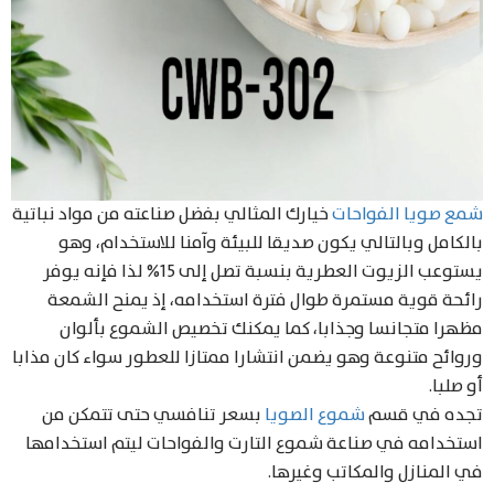
شمع صويا الفواحات
خيارك المثالي بفضل صناعته من مواد نباتية
بالكامل وبالتالي يكون صديقا للبيئة وآمنا للاستخدام، وهو
يستوعب الزيوت العطرية بنسبة تصل إلى 15% لذا فإنه يوفر
رائحة قوية مستمرة طوال فترة استخدامه، إذ يمنح الشمعة
مظهرا متجانسا وجذابا، كما يمكنك تخصيص الشموع بألوان
وروائح متنوعة وهو يضمن انتشارا ممتازا للعطور سواء كان مذابا
أو صلبا.
تجده في قسم
شموع الصويا
بسعر تنافسي حتى تتمكن من
استخدامه في صناعة شموع التارت والفواحات ليتم استخدامها
في المنازل والمكاتب وغيرها.