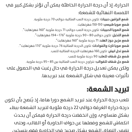
الحرارة، إذ أن درجة الحرارة الخاطئة يمكن أن تؤثر بشكل كبير في
اللمسة النهائية للشمعة:
شمع البرافين حبيبات:
تكون درجة الصب المثالية حوالي 70 درجة مئوية.
شمع صويا طبيعي:
130-150 فهرنهايت.
شمع الصويا الحبيبات:
تكون درجة الصب حوالي 71 درجة مئوية “160 فهرنهايت”.
شمع النخيل:
تكون حوالي 80 – 90 درجة مئوية “176 – 194 فهرنهايت”.
شمع مزيج جوز الهند:
71 درجة مئوية “160 فهرنهايت”.
شمع صويا تارت والفواحات:
تكون الدرجة المثالية 76 درجة مئوية “170 فهرنهايت”.
شمع نحل ابيض:
تكون 160 فهرنهايت الدرجة المثالية للصب.
شمع جل شفاف للعلب:
90 درجة مئوية للصب.
شمع جل شفاف للقوالب:
تتراوح درجة الصب المثالية بين 85 – 95 درجة مئوية.
ولكن يمكن تعديل درجة الحرارة في حال رغبت في الحصول على
تأثيرات معينة في شكل الشمعة عند تبريدها.
تبريد الشمعة:
تلعب درجة الحرارة عند تبريد الشمع دورا هاما، إذ يُنصح بأن تكون
درجة حرارة الغرفة حوالي 22 درجة مئوية لتبريد الشمعة ببطء
بشكل متساوي، وإن انخفضت درجة الحرارة فيمكن أن يحدث
انكماش للشمع وفصلها عن حواف الحاوية أو القالب، وحتى
تضمن التصاق الشمع بشكل صحيح في الحاوية فقم بتسخين