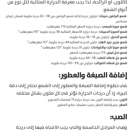
كاللون، أو الرائحة، لذا يجب معرفة الحرارة المثالية لكل نوع من
أنواع الشمع:
شمع البرافين حبيبات:
تتراوح درجة إذابة شمع البرافين بين 58 – 62 درجة مئوية لضمان ذوبان
متجانس.
شمع صويا طبيعي:
درجة حرارة الصهر المثالية 170 فهرنهايت.
شمع الصويا الحبيبات:
درجة حرارة الانصهار المثالية 58 درجة مئوية “135 فهرنهايت”.
شمع النخيل:
تتراوح بين 53 – 56 درجة مئوية.
شمع مزيج جوز الهند:
تكون الدرجة المثالية 44 درجة مئوية “112 فهرنهايت”.
شمع صويا تارت والفواحات:
تكون 51 درجة مئوية “125 فهرنهايت”.
شمع نحل ابيض:
170 درجة فهرنهايت للصهر.
شمع جل شفاف للعلب:
58 – 60 درجة مئوية.
شمع جل شفاف للقوالب:
تتراوح بين 99 – 110 درجة مئوية.
إضافة الصبغة والعطور:
في خطوة إضافة الصبغة والعطور إلى الشمع تحتاج إلى دقة
كبيرة، إذ أن درجات الحرارة تؤثر في كل مكون بشكل مختلف:
اللون:
يجب إضافة اللون عند درجة حرارة 75 لمكعبات الشموع.
العطر:
يتم إضافة العطر حسب تعليمات صانع العطور.
الصب:
وهي المراحل الحاسمة والتي يجب الانتباه فيها إلى درجة