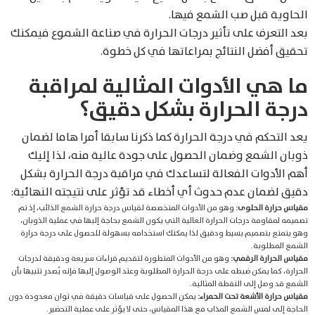
الحاوية قبل صب الشمع فيها.
بعد التعرف على تأثير درجات الحرارة في صناعة الشموع فيمكنك
تحقيق أفضل النتائج بمراعاتها في كل خطوة.
ما هي الأدوات المثالية لمراقبة
درجة الحرارة بشكل دقيق؟
يعد التحكم في درجة الحرارة كما ذكرنا سابقا أمرا هاما لضمان
ذوبان الشمع وضمان الحصول على جودة عالية منه، لذا إليك
أهم الأدوات الفعالة لتساعدك في مراقبة درجة الحرارة بشكل
دقيق لضمان عدم حدوث أي أخطاء قد تؤثر على نتيجته النهائية:
مقياس حرارة الحلوى:
وهو من الأدوات المتخصصة لقياس درجة حرارة الشمع الذائب، إذ تم
تصميمه لمقاومة درجات الحرارة العالية التي يكون الشمع بحاجة إليها في عملية الذوبان،
وهو يتمتع بتصميم بسيط ودقيق لذا يمكنك استخدامه بسهولة للحصول على درجة حرارة
الشمع المطلوبة.
مقياس الحرارة الرقمي:
وهو من الأدوات المتطورة لتقديم قراءات سريعة ودقيقة لدرجات
الحرارة، كما يمكن ضبطه على درجة الحرارة المطلوبة وعند الوصول إليها فإنه يُصدر تنبيها بأن
الشمع قد وصل إلى النقطة المثالية.
مقياس حرارة الأشعة تحت الحمراء:
يمكن الحصول على قياسات دقيقة في ثوان معدودة دون
الحاجة إلى لمس الشمع المذاب مع هذا المقياس، حتى لا يؤثر على عملية التحضير.