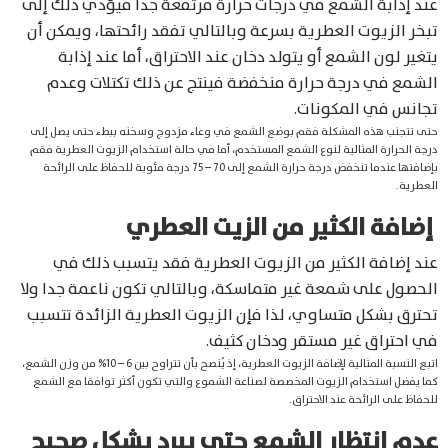
عند إذابة الشمع في درجات حرارة مرتفعة جدا فيؤدي ذلك إلى
تبخر الزيوت العطرية بسرعة وبالتالي تفقد رائحتها، ويمكن أن
يتغير لون الشمع أو يتولد دخان عند الاحتراق، أما عند إذابة
الشمع في درجة حرارة منخفضة فينتج عن ذلك تكتلات وعدم
تجانس في المكونات.
حتى تتجنب هذه المشكلة فقم بوضع الشمع في وعاء مزدوج وسخنه ببطء حتى يصل إلى
درجة الحرارة المثالية لنوع الشمع المستخدم، أما في حالة استخدام الزيوت العطرية فقم
بإضافتها عندما تنخفض درجة حرارة الشمع إلى 70 – 75 درجة مئوية للحفاظ على الرائحة
العطرية.
إضافة الكثير من الزيت العطري
عند إضافة الكثير من الزيوت العطرية فقد يتسبب ذلك في
الحصول على شمعة غير متماسكة، وبالتالي تكون ناعمة جدا ولا
تحترق بشكل متساوي، لذا فإن الزيوت العطرية الزائدة تتسبب
في احتراق غير مستقر ودخان كثيف.
اتبع النسبة المثالية لإضافة الزيوت العطرية، إذ يُنصح بأن تتراوح بين 6 – 10% من وزن الشمع،
كما يفضل استخدام الزيوت المخصصة لصناعة الشموع والتي تكون أكثر توافقا مع الشمع
للحفاظ على الرائحة عند الاحتراق.
عدم انتظار الشمع حتى يبرد بشكل صحيح