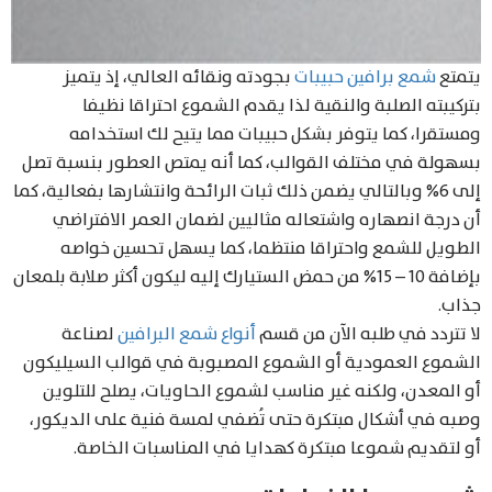
يتمتع
شمع برافين حبيبات
بجودته ونقائه العالي، إذ يتميز
بتركيبته الصلبة والنقية لذا يقدم الشموع احتراقا نظيفا
ومستقرا، كما يتوفر بشكل حبيبات مما يتيح لك استخدامه
بسهولة في مختلف القوالب، كما أنه يمتص العطور بنسبة تصل
إلى 6% وبالتالي يضمن ذلك ثبات الرائحة وانتشارها بفعالية، كما
أن درجة انصهاره واشتعاله مثاليين لضمان العمر الافتراضي
الطويل للشمع واحتراقا منتظما، كما يسهل تحسين خواصه
بإضافة 10 – 15% من حمض الستيارك إليه ليكون أكثر صلابة بلمعان
جذاب.
لا تتردد في طلبه الآن من قسم
أنواع شمع البرافين
لصناعة
الشموع العمودية أو الشموع المصبوبة في قوالب السيليكون
أو المعدن، ولكنه غير مناسب لشموع الحاويات، يصلح للتلوين
وصبه في أشكال مبتكرة حتى تُضفي لمسة فنية على الديكور،
أو لتقديم شموعا مبتكرة كهدايا في المناسبات الخاصة.