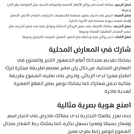
فصل الربيع:
يمكنك استخدام روائح الأزهار الناعمة والفواكه الندية، مثل الفاوانيا، زهر الكرز
وغيرها.
فصل الصيف:
احرص على اختيار عطور منعشة كالحمضيات، الخزامى، الشاي الأخضر، النعناع
لإضفاء لمسة حيوية منعشة في الأجواء الحارة.
فصل الخريف:
يمكنك الاعتماد على بعض الروائح الدافئة وتوابل غنية في فصل الخريف مثل
خشب الصندل، الفانيليا، المسك وغيرها.
فصل الشتاء:
اختر روائح غنية ودافئة مثل العنبر، العسل، القرفة، الكراميل وغيرها.
شارك في المعارض المحلية
يمكنك تقديم منتجاتك أمام الجمهور الكبير والمتنوع في
المعارض المحلية، من خلال ركن صغير مصمم لطريقة مبتكرة لترك
انطباع مميزا لدى الزبائن، واحرص على تغليف الشموع بطريقة
مثالية تحمل شعارك، كما يمكنك توفير بعض القطع الصغيرة
كهدية فاخرة.
اصنع هوية بصرية مثالية
حتى تعزز علامتك التجارية لدى عملائك فاحرص على اختيار اسم
وشعار بسيطا ومعبرا يسهل تذكره، كما يمكنك ربط الشعار بمجال
الشموع لتوفير رابط بصري مميز.