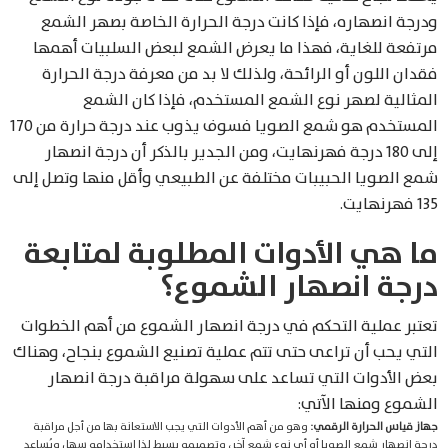
ودرجة انصهاره، فإذا كانت درجة الحرارة الخاصة بصهر الشمع
مرتفعة للغاية، فهذا ما يعرض الشمع لبعض السلبيات أهمها
فقدان اللون أو الرائحة، ولذلك لا بد من معرفة درجة الحرارة
المثالية لصهر نوع الشمع المستخدم، فإذا كان الشمع
المستخدم هو شمع الصويا فسوف يذوب عند درجة حرارة من 170
إلى 180 درجة فهرنهايت، ومن الجدير بالذكر أن درجة انصهار
شمع الصويا الحبيبات مختلفة عن الطبيعي وأقل منها وتصل إلى
135 فهرنهايت.
ما هي الأدوات المطلوبة لمتابعة
درجة انصهار الشموع؟
تعتبر عملية التحكم في درجة انصهار الشموع من أهم الخطوات
التي يحب أن تراعى حتى تتم عملية تصنيع الشموع بنجاح، وهناك
بعض الأدوات التي تساعد على سهولة مراقبة درجة انصهار
الشموع ومنها الآتي:
جهاز قياس الحرارة الرقمي:
وهو من أهم الأدوات التي يجب الاستعانة بها من أجل مراقبة
درجة انصهار شمع الصويا أو أي نوع شمع آخر، وتصميمه بسيط لذا استخدامه سهل ويُساعد