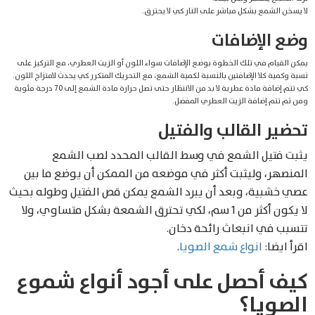
لا يسخن الشمع بشكل مباشر على النار كي لا يحترق.
وضع الإضافات
يمكن القيام في تلك الخطوة بوضع الإضافات سواء اللون أو الزيت العطري، مع التركيز على
نسبة وكمية كلا الإضافتين بالنسبة لكمية الشمع، مع التحريك المتكرر كي يحدث لامتزاج اللون.
كي تتم إضافة مادة عطرية لا بد من الانتظار حتى تصل حرارة مادة الشمع إلى 70 درجة مئوية
ومن ثم تتم إضافة الزيت العطري المفضل.
تحضير القالب والفتيل
يثبت فتيل الشمع في وسط القالب المحدد لصب الشمع
المنصهر، وليثبت أكثر في موضعه من الممكن أن يوضع ما بين
عصي خشبية، وبعد أن يبرد الشمع يمكن قص الفتيل وطوله بحيث
لا يكون أكثر من 1 سم، لكي تحترق الشمعة بشكل متساوي، ولا
تتسبب في انبعاث رائحة دخان.
اقرأ ايضا:
انواع شمع الصويا
.
كيف أحصل على أجود أنواع شموع
الصويا؟