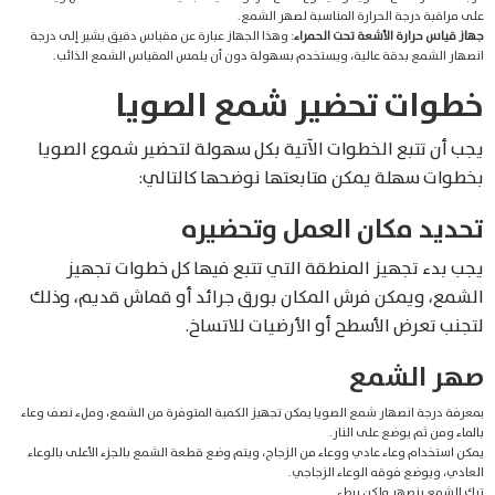
على مراقبة درجة الحرارة المناسبة لصهر الشمع.
جهاز قياس حرارة الأشعة تحت الحمراء
: وهذا الجهاز عبارة عن مقياس دقيق يشير إلى درجة
انصهار الشمع بدقة عالية، ويستخدم بسهولة دون أن يلمس المقياس الشمع الذائب.
خطوات تحضير شمع الصويا
يجب أن تتبع الخطوات الآتية بكل سهولة لتحضير شموع الصويا
بخطوات سهلة يمكن متابعتها نوضحها كالتالي:
تحديد مكان العمل وتحضيره
يجب بدء تجهيز المنطقة التي تتبع فيها كل خطوات تجهيز
الشمع، ويمكن فرش المكان بورق جرائد أو قماش قديم، وذلك
لتجنب تعرض الأسطح أو الأرضيات للاتساخ.
صهر الشمع
بمعرفة درجة انصهار شمع الصويا يمكن تجهيز الكمية المتوفرة من الشمع، وملء نصف وعاء
بالماء ومن ثم يوضع على النار.
يمكن استخدام وعاء عادي ووعاء من الزجاج، ويتم وضع قطعة الشمع بالجزء الأعلى بالوعاء
العادي، ويوضع فوقه الوعاء الزجاجي.
ترك الشمع ينصهر ولكن ببطء.