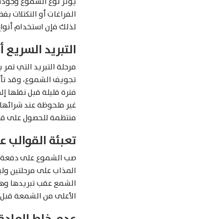
يؤثر نوع الشموع وجودته
الفراغات أو التكتلات بف
لذلك فإن استخدام أنواع 
التبريد السريع أ
مرحلة التبريد التي تم
تجويف الشموع، وقد تأتي
فترة قليلة قبل نقلها 
غير ملحوظة عند شرائها ف
منتظمة للحصول على قوا
تعبئة القوالب 
صب الشموع على دفعة و
المذاب على مرحلتين و
الشمع عقب تبريدها وهذا
الأعلى من الشمعة قبل 
عدم خلط المادة 