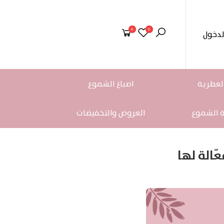
0
0
لدخول
لعطرية
اصباغ الشموع
ة الشموع
العروض والتخفيضات
الة لها