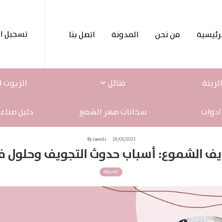
تسجيل ا
رئيسية
من نحن
المدونة
اتصل بنا
لزينة
فتائل
الزيوت ا
ادوات
سخانات صهر الشمع
دليل صناع
By saeedz
29/05/2025
ف الشموع: أسباب حدوث التجويف وحلول فعّ
المدونة