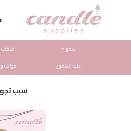
ال
شمع
اضافات ا
علب الشموع
قوالب و 
سبب تجوي