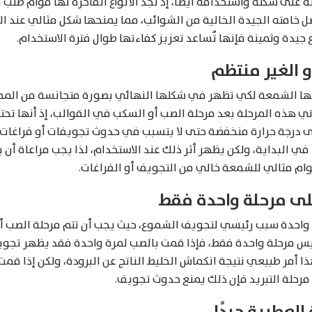
 على شكله واستخدامه أيضًا، إذ نجد الأنواع الفاخرة لها قوام صل
ضل خامته الجيدة الخالية من الشوائب، مما يمنحها شكل مثالي عند ال
جيدة وثمينة فإنها تٌساعد تعزيز كفاءتها طوال فترة الاستخدام.
و الغير منتظم
ر بها الشمعة لكي تظهر في شكلها النهائي بصورة متجانسة من الم
 هذه المرحلة بعد مرحلة الصب أو السكب في القوالب، إذ أنها تحتاج
إلى درجة حرارة منخفضة حتى لا يتسبب في حدوث تجويفات أو فراغات
ي البداية، ولكن يظهر أثر ذلك عند الاستخدام، لذا يجب مراعاة أن ي
م مثالي للشمعة خالي من التجويف أو الفراغات.
على مرحلة واحدة فقط
احدة سبب رئيسي لتجويف الشموع، حيث يجب أن تتم مرحلة الصب أ
ليس مرحلة واحدة فقط، فإذا قمت بالصب لمرة واحدة فقد يظهر تج
 أمر طبيعي نتيجة انكماش الخليط الناتج عن البرودة، ولكن إذا قمت 
مرحلة التبريد فإن ذلك يمنع حدوث تجويف.
العطرية جيدًا