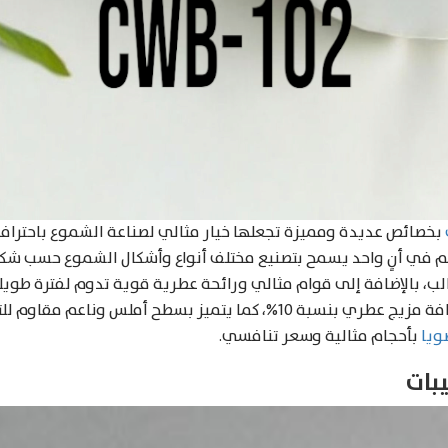
بخصائص عديدة ومميزة تجعلها خيار مثالي لصناعة الشموع باحترافية
 في أنٍ واحد يسمح بتصنيع مختلف أنواع وأشكال الشموع حسب شكل 
لب، بالإضافة إلى قوام مثالي ورائحة عطرية قوية تدوم لفترة طوي
العالية التي تسمح بإضافة مزيج عطري بنسبة 10%، كما يتميز بسطح أملس و
ويا
بأحجام مثالية وسعر تنافسي.
بات