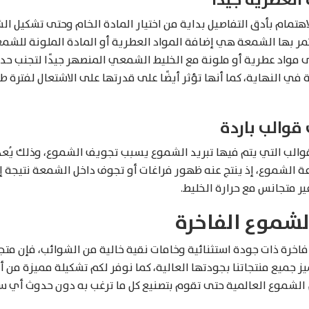
هتمام بأدق التفاصيل بداية من اختيار المادة الخام وحتى تشكيل 
تمر بها الشمعة هي إضافة المواد العطرية أو المادة الملونة للشمع
 مواد عطرية أو ملونة مع الخليط الشمعي المنصهر جيدًا لتجنب حد
 النهاية، كما أنها تؤثر أيضًا على قدرتها على الاشتعال لفترة 
قوالب باردة
الب التي يتم فيها تبريد الشموع يسبب تجويف الشموع، وذلك يُعد أ
ة الشموع، إذ ينتج عنه ظهور فراغات أو تجوف داخل الشمعة نتيجة إ
ير متجانس مع حرارة الخليط.
لشموع الفاخرة
اخرة ذات جودة استثنائية وخامات نقية خالية من الشوائب، فإن متج
يز جميع منتجاتنا بجودتها العالية، كما نوفر لكم تشكيلة مميزة من 
الشموع العالمية حتى تقوم بتصنيع كل ما ترغب به دون حدوث أي 