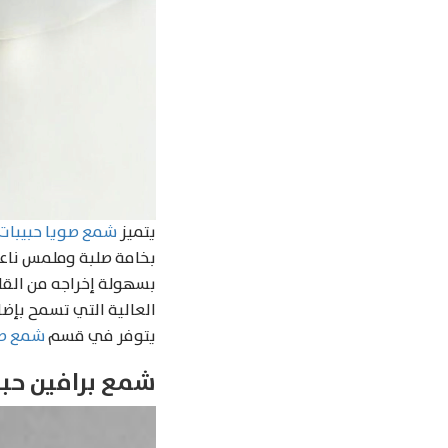
يتميز
شمع صويا حبيبات
بخامة صلبة وملمس ناعم
بسهولة إخراجه من القا
يتوفر في قسم
شمع ص
شمع برافين حبي