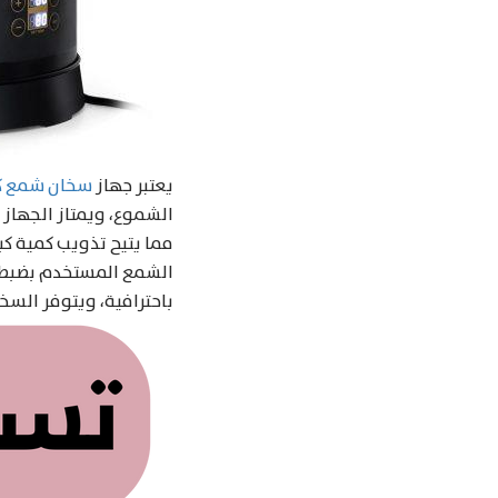
يعتبر جهاز
سخان شمع كهربا
مما يتيح تذويب كمية ك
الشمع المستخدم بضبط 
باحترافية، ويتوفر السخ