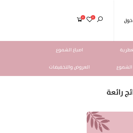
0
0
خول
عطرية
اصباغ الشموع
 الشموع
العروض والتخفيضات
ج رائعة