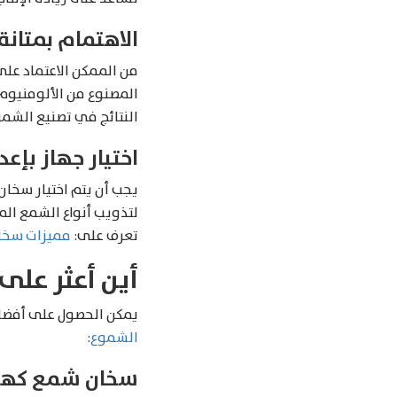
الاهتمام بمتانة
من الممكن الاعتماد عل
المصنوع من الألومنيوم
النتائج في تصنيع الشمو
اختيار جهاز بإع
يجب أن يتم اختيار سخان
لتذويب أنواع الشمع الم
تعرف على:
مميزات سخا
أين أعثر عل
يمكن الحصول على أفضل
الشموع
:
سخان شمع كهربائي 
Products