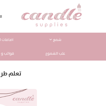
ال
شمع
اضافات ا
علب الشموع
قوالب و 
تعلم طري