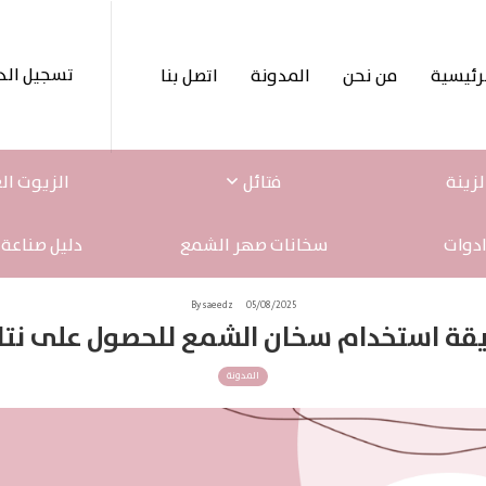
تسجيل الد
رئيسية
من نحن
المدونة
اتصل بنا
لزينة
فتائل
الزيوت ال
ادوات
سخانات صهر الشمع
دليل صناعة
By saeedz
05/08/2025
قة استخدام سخان الشمع للحصول على نتائ
المدونة