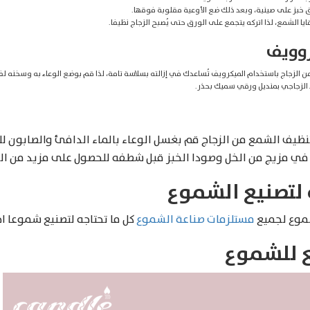
خبز على صينية، وبعد ذلك ضع الأوعية مقلوبة فوقها.
ايا الشمع، لذا اتركه يتجمع على الورق حتى يُصبح الزجاج نظيفا.
روويف
جاج باستخدام الميكرويف تُساعدك في إزالته بسلاسة تامة، لذا قم بوضع الوعاء به وسخنه لفترات قصيرة “20 – 30
 الزجاجي بمنديل ورقي سميك بحذر.
تنظيف الشمع من الزجاج قم بغسل الوعاء بالماء الدافئ والصابون لل
في مزيج من الخل وصودا الخبز قبل شطفه للحصول على مزيد من اللم
 لتصنيع الشموع
شموع لجميع
مستلزمات صناعة الشموع
كل ما تحتاجه لتصنيع شموعا اح
 للشموع