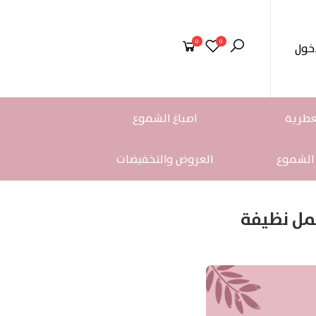
0
0
خول
عطرية
اصباغ الشموع
 الشموع
العروض والتخفيضات
مل نظيفة