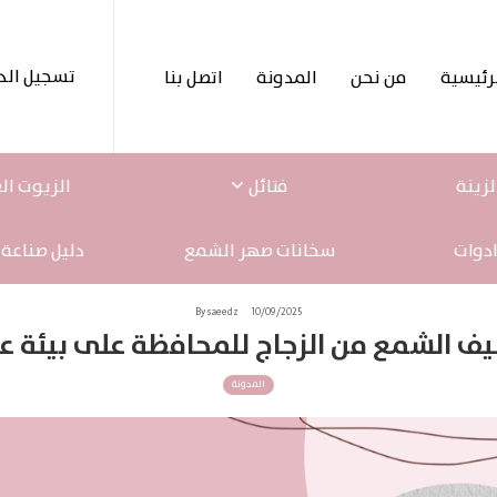
تسجيل الد
رئيسية
من نحن
المدونة
اتصل بنا
لزينة
فتائل
الزيوت ال
ادوات
سخانات صهر الشمع
دليل صناعة
By saeedz
10/09/2025
يف الشمع من الزجاج للمحافظة على بيئة ع
المدونة