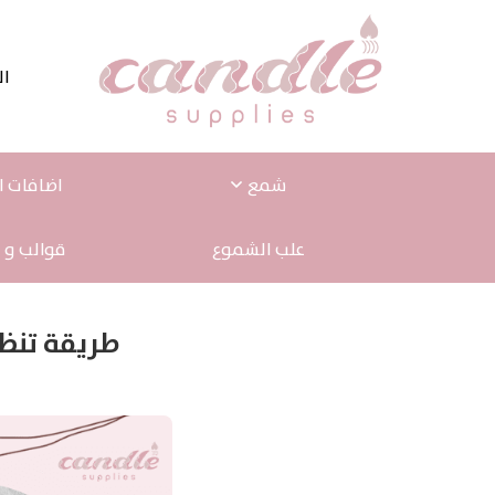
ال
شمع
اضافات ا
علب الشموع
قوالب و 
طريقة تنظ