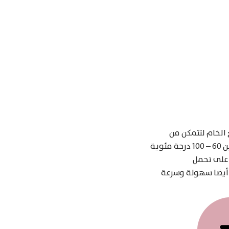
 الخام لتتمكن من
استخدامها في كافة مشاريعك، ويمكنك ضبط درجة الحرارة بما يُناسب كل نوع من الشموع بين 60 – 100 درجة مئوية
 على تحمل
ك أيضا سهولة وسرعة