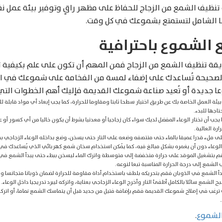
نظيف الشمع من الزجاج للحفاظ على مظهر راقِِ وتوفير بيئة عمل نظ
لنا الشامل لتستمتع بشموعك في كل وقت.
 الشموع باحترافية
قة تنظيف الشمع من الزجاج فمن المهم أن تكون على علم بكيفية ت
 الصحيحة تُساعدك على إضفاء لمسة من الفخامة على شموعك في الن
ا جديدة أو تُعيد صناعة شموعك القديمة فإليك أهم الخطوات التي 
يئة العمل الخاصة بك عن طريق اختيار سطحا ثابتا ومقاوما للحرارة، كما يجب إبعاد أي مواد قابلة 
تاجها للبدء.
 يجب أن تختار الوعاء المفضل لديك سواء كان زجاجيا أو معدنيا بشرط أن يكون خاليا من أي كسور أو عل
رة العالية.
ى ملء قدرا عميقا بالماء حتى منتصفه وضعه على النار حتى يسخن، وضع بداخله الوعاء الزجاجي ب
لوعاء دون أن يغمره بشكل مبالغ فيه، كما يُمكن استخدام سخان شمع كهربائي الذي يُساعدك في
م بتشغيل الموقد على حرارة منخفضة إلى متوسطة واترك الماء ليسخن ببطء حتى يبدأ الشمع في ا
الشمع إلى درجة الحرارة المناسبة تبعا لنوعه.
دأ الشمع في الذوبان فقم بتحريكه بلطف باستخدام أداة مقاومة للحرارة لضمان ذوبانا متجانسا وم
بح الشمع سائلا بالكامل أطفئ النار وأخرج الوعاء الزجاجي بعناية، واتركه ليبرد تدريجيا داخل الوعاء.
ترغب في إصلاح شموعك القديمة فقم بإضافة فتيل من جديد قبل أن يتماسك الشمع تماما، أو اتر
الشموع
.