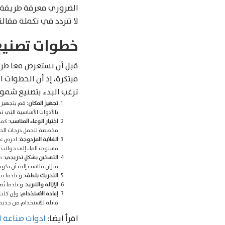
الضروري معرفة طريقة ت
لا تتردد في تكملة مقا
خطوات تصنيع
قبل أن نستعرض معا طري
مبتكرة، إذ أن الخطوات
ترغب البدء بتصنيع شموع
تجهيز المكان:
قم بتجهيز ب
بالأدوات الأساسية التي تح
اختيار الوعاء المناسب:
كما
مخصصة لتحمل درجات الحرا
الغلاية المزدوجة:
احرص عل
مستوى الماء إلى جوانب ا
التسخين بشكل تدريجي:
ق
ميزان مناسب إلى أن يذوب 
التحريك بلطف:
وعندما يب
الإزالة والتبريد:
وعندما يُص
إعادة الاستخدام:
وإن كنت 
قابلة للاستخدام من جديد.
اقرأ ايضا:
ادوات صناعة 