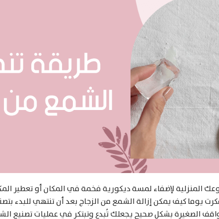
ك المنزلية لإضفاء لمسة ديكورية فخمة في المكان أو تعطير المكا
ت يوما كيف يمكن إزالة الشمع من الزجاج بعد أن تنتهي للبدء بتص
اقف الصغيرة بشكل صحيح يجعلك تُبدع وتبتكر في عمليات تصنيع الشمو