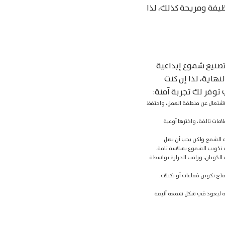
يفة ومريحة كذلك، لذا
صنيع شموع إبداعية
هاية، لذا إن كنت
توفر لك تجربة آمنة:
للاشتعال عن منطقة العمل، واحتفظ
امات تالفة، واخترها أوعية
ه الشمع ولكن يجب أن يصل
 تذويب الشموع بسلاسة تامة.
لذوبان، وراقب الحرارة بواسطة
نع تكوين فقاعات أو تكتلات.
كه ليعود في شكل شمعة أنيقة