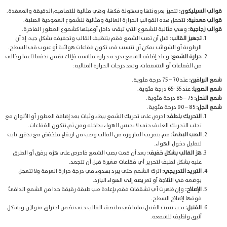
قوالب السيليكون:
تتميز بمرونتها وسهولة فكها، وهي مثالية للتصاميم الدقيقة والمعقدة.
قوالب معدنية:
تتحمل هذه القوالب الحرارة العالية ومثالية للشموع العمودية الصلبة.
قوالب زجاجية:
وهي مثالية للشموع التي تبقى داخل أوعيتها كشموع العطور الفاخرة.
تجهيز القالب:
قبل أن تصب الشمع فقم بتنظيف القالب وتجفيفه بشكل جيد، إذ أن
الرطوبة أو الشوائب يمكن أن تتسبب في تكون فقاعات هوائية أو عيوب في السطح.
حرارة الشمع:
وعند إضافة الشمع بدرجة حرارة مناسبة فإنك تضمن تدفقا ناعما وخالي
من الفقاعات أو التشققات، وتعد درجات الحرارة المثالية:
شمع البرافين:
عند 70 – 75 درجة مئوية.
شمع الصويا:
عند 55 -65 درجة مئوية.
شمع النحل:
75 – 85 درجة مئوية.
شمع الجل:
85 – 90 درجة مئوية.
التحريك بلطف:
احرص على تحريك الشمع ببطء وثبات بعد إضافة العطور أو الألوان مع
تجنب التحريك العنيف حتى لا يحبس الهواء بداخله ومن ثم تتكون الفقاعات.
الصب البطئ:
قم بتقريب القارورة من القالب وصب من ارتفاع منخفض مع تدفق ثابت
لتقليل دخول الهواء.
هز القالب بشكل خفيف:
بعد أن قمت بصب الشمع فاحرص على هزه برفق أو الطرق
عليه بشكل لطيف لتحرير أي فقاعات صغيرة قبل أن تتجمد.
التبريد التدريجي:
اترك الشمع حتى يبرد بهدوء في درجة حرارة الغرفة ولا تتعجل
بوضعه في الثلاجة أو تعريضه إلى الهواء البارد.
الإصلاح:
وإن ظهرت أي تشققات فقم بإعادة صب طبقة رقيقة جدا من الشمع الدافئ
فوقها لإصلاح السطح.
الفتيل:
يجب تثبيت الفتيل تماما في منتصف القالب حتى تضمن احتراق متوازن وبشكل
أنيق ونظيف للشمعة.