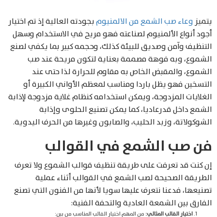
يتميز
وعاء صب الشمع من الالمنيوم
بجودته العالية إذ تم اختيار
أجود أنواع الألمنيوم لصناعته فهو مريح في الاستخدام وسهل
التنظيف وآمن وصديق للبيئة كذلك، وحجمه كبير بما يكفي لصنع
الشموع، وبه فوهة مصممة بعناية لتكون مريحة عند صب
الشموع، والمقبض الخاص به مقاوم للحرارة لذا حتى عند
التسخين فهو يظل باردا ومناسب لمعظم الأواني الكبيرة أو
الغلايات المزدوجة، ويمكن استخدامه كنظام غلاية مزدوجة لإذابة
الشمع داخل قدرعاديا، كما يمكن تصنيع الحلوى وإذابة
الشوكولاتة، وزبد الحليب، والصابون وغيرها من الحرف اليدوية.
فن صب الشمع في القوالب
إن كنت قد تعرفت على طريقة تنظيف قوالب الشموع ولا تعرف
الطريقة الصحيحة لصب الشمع في القوالب أثناء عملية
تصنيعها، فدعنا نتعرف عليها سويا لأنها من الفنون التي تصنع
الفارق بين الشمعة العادية والتحفة الفنية:
اختيار القالب المثالي:
من المهم اختيار القالب المناسب من بين: