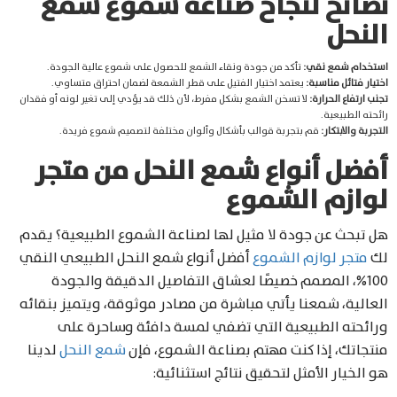
نصائح لنجاح صناعة شموع شمع
النحل
استخدام شمع نقي:
تأكد من جودة ونقاء الشمع للحصول على شموع عالية الجودة.
اختيار فتائل مناسبة:
يعتمد اختيار الفتيل على قطر الشمعة لضمان احتراق متساوي.
تجنب ارتفاع الحرارة:
لا تسخن الشمع بشكل مفرط، لأن ذلك قد يؤدي إلى تغير لونه أو فقدان
رائحته الطبيعية.
التجربة والابتكار:
قم بتجربة قوالب بأشكال وألوان مختلفة لتصميم شموع فريدة.
أفضل أنواع شمع النحل من متجر
لوازم الشموع
هل تبحث عن جودة لا مثيل لها لصناعة الشموع الطبيعية؟ يقدم
لك
متجر لوازم الشموع
أفضل أنواع شمع النحل الطبيعي النقي
100%، المصمم خصيصًا لعشاق التفاصيل الدقيقة والجودة
العالية، شمعنا يأتي مباشرة من مصادر موثوقة، ويتميز بنقائه
ورائحته الطبيعية التي تضفي لمسة دافئة وساحرة على
منتجاتك، إذا كنت مهتم بصناعة الشموع، فإن
شمع النحل
لدينا
هو الخيار الأمثل لتحقيق نتائج استثنائية: