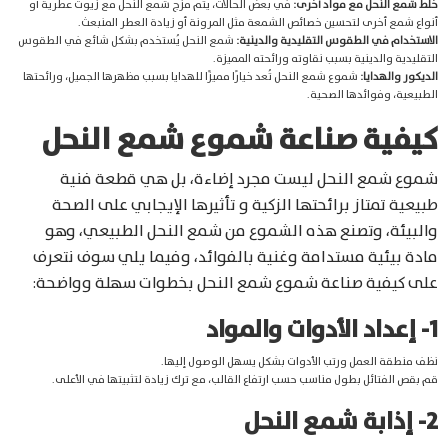
خلط شمع النحل مع مواد أخرى:
في بعض الحالات، يتم مزج شمع النحل مع زيوت عطرية أو
أنواع شمع أخرى لتحسين خصائص الشمعة مثل المرونة أو زيادة العطر المنبعث.
الاستخدام في الطقوس التقليدية والدينية:
شمع النحل يُستخدم بشكل شائع في الطقوس
التقليدية والدينية بسبب نقاوته ورائحته المميزة.
الديكور والهدايا:
شموع شمع النحل تُعد خيارًا مميزًا للهدايا بسبب مظهرها الجميل، ورائحتها
الطبيعية، وفوائدها الصحية.
كيفية صناعة شموع شمع النحل
شموع شمع النحل ليست مجرد إضاءة، بل هي قطعة فنية
طبيعية تمتاز برائحتها الزكية و تأثيرها الإيجابي على الصحة
والبيئة، وتصنع هذه الشموع من شمع النحل الطبيعي، وهو
مادة بيئية مستدامة وغنية بالفوائد، وفيما يلي سوف نتعرف
على كيفية صناعة شموع شمع النحل بخطوات سهلة وواضحة:
1- إعداد الأدوات والمواد
نظف منطقة العمل ورتب الأدوات بشكل يسهل الوصول إليها.
قم بقص الفتائل بطول مناسب حسب ارتفاع القالب، مع ترك زيادة لتثبيتها في الأعلى.
2- إذابة شمع النحل