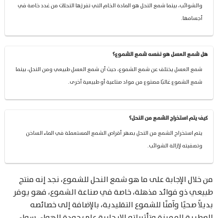
والشوائب، بينما شمع النحل هو المادة الخام التي تفرزها النحلات من غدد خاصة في
أجسامها.
هل شمع العسل هو نفسه شمع الشموع؟
شمع العسل يختلف عن شمع الشموع، حيث أن شمع العسل طبيعي ومن النحل، بينما
شمع الشموع غالبًا مصنوع من مواد صناعية أو طبيعية أخرى.
كيف يتم استخراج الشمع من النحل؟
يتم استخراج الشمع من النحل بصهر أقراص الشمع المستعملة في الماء الساخن
وتصفيته لإزالة الشوائب.
من خلال الإجابة على ما هو شمع النحل للشموع، نجد إنه منتج
طبيعي ذو فوائد مذهلة، خاصة في صناعة الشموع، فهو يوفر
بديلاً صحيًا وآمنًا للشموع التقليدية، بالإضافة إلى خصائصه
العطرية المميزة وتأثيراته الإيجابية على جودة الهواء، سواء