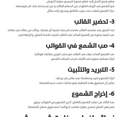
قطع شمع النحل إلى قطع صغيرة لتسريع عملية الذوبان.
ضع الشمع في الوعاء العلوي من الحمام المائي و من ثم سخنه على نار متوسطة.
حرك الشمع بلطف حتى يذوب بالكامل ويتحول إلى سائل.
3- تحضير القالب
ثبت الفتيل في منتصف القالب باستخدام عصا خشبية أو مشبك، وتأكد من بقائه في مكانه.
صب كمية صغيرة من الشمع المذاب في القالب لتثبيت قاعدة الفتيل، واتركها لتبرد.
4- صب الشمع في القوالب
صب الشمع المذاب ببطء في القالب مع تجنب تكوين فقاعات هوائية.
اترك مسافة صغيرة في الأعلى لتجنب انسكاب الشمع.
5- التبريد والتثبيت
اترك الشموع لتبرد وتتماسك في مكان بارد وجاف.
يمكن أن تستغرق هذه العملية بضع ساعات حسب حجم الشمعة.
6- إخراج الشموع
بعد التأكد من تصلب الشمع بالكامل، أخرج الشموع من القوالب برفق.
قم بقص الفتيل ليصبح بطول مناسب (حوالي 1 سم فوق سطح الشمعة).