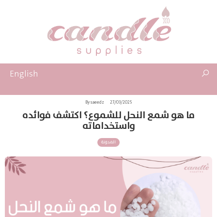
English
By saeedz
27/03/2025
ما هو شمع النحل للشموع؟ اكتشف فوائده
واستخداماته
المدونة