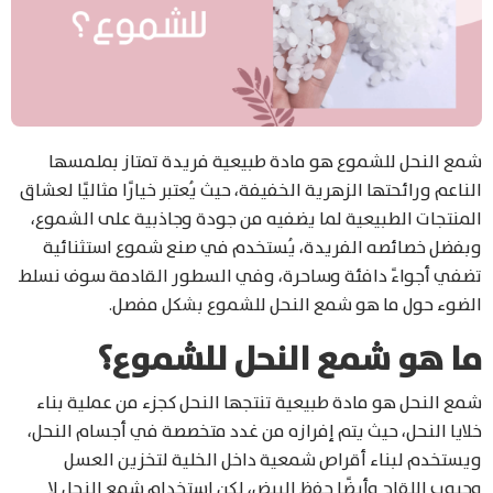
شمع النحل للشموع هو مادة طبيعية فريدة تمتاز بملمسها
الناعم ورائحتها الزهرية الخفيفة، حيث يُعتبر خيارًا مثاليًا لعشاق
المنتجات الطبيعية لما يضفيه من جودة وجاذبية على الشموع،
وبفضل خصائصه الفريدة، يُستخدم في صنع شموع استثنائية
تضفي أجواءً دافئة وساحرة، وفي السطور القادمة سوف نسلط
الضوء حول ما هو شمع النحل للشموع بشكل مفصل.
ما هو شمع النحل للشموع؟
شمع النحل هو مادة طبيعية تنتجها النحل كجزء من عملية بناء
خلايا النحل، حيث يتم إفرازه من غدد متخصصة في أجسام النحل،
ويستخدم لبناء أقراص شمعية داخل الخلية لتخزين العسل
وحبوب اللقاح وأيضًا حفظ البيض، لكن استخدام شمع النحل لا