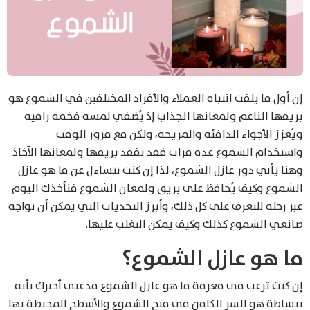
إن أول ما يلفت انتباه العملاء والأفراد المختلفين في الشموع هو
بريقها الناعم ولمعانها الجذاب إذ يُضفي لمسة فخمة راقية
ويُعزز الأجواء الدافئة والمريحة، ولكن مع مرور الوقت
واستخدام الشموع عدة مرات فقد تفقد بريقها ولمعانها الآخاذ
وهنا يأتي دور عازل الشموع، لذا إن كنت تتساءل عن ما هو عازل
الشموع وكيف يُحافظ على بريق ولمعان الشموع فنأخذك اليوم
عبر رحلة للتعرف على كل ذلك، وأبرز التحديات التي يمكن أن تواجه
صانعي الشموع كذلك وكيف يمكن التغلب عليها.
ما هو عازل الشموع؟
إن كنت ترغب في معرفة ما هو عازل الشموع فدعني أخبرك بأنه
ببساطة هو السر الكامن في منح الشموع والأسطح المحيطة بها