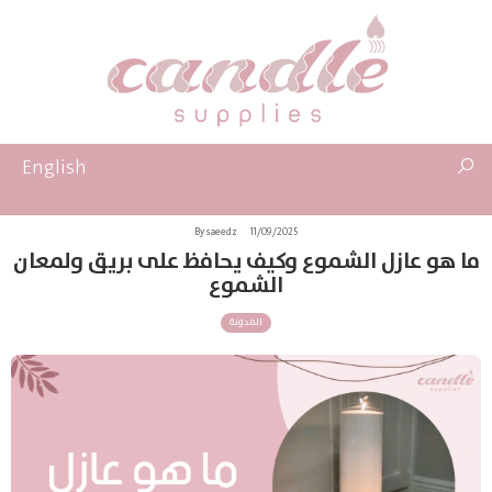
English
By saeedz
11/09/2025
ما هو عازل الشموع وكيف يحافظ على بريق ولمعان
الشموع
المدونة