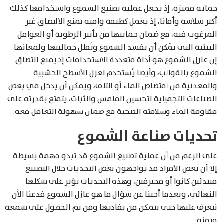
حماية مميزة، إذ يجعل عملية تصنيع الشموع واستخدامها كذلك
أكثر سلاسة وأمانا، إذ يعمل كطبقة واقية تمنع الالتصاق غير
المرغوب فيه، مع ضمان حمايتها من تأثير الرطوبة أو العوامل
البيئية التي يُمكن أن تفسد الشموع وتُقلل جماليتها ولمعانها.
إن عازل الشموع هو أداة متعددة الاستخدامات إذ يمنع التصاق
الشموع بالقوالب، وأيضا يُستخدم لعزل الأسطح الخشبية
والمعدنية من امتصاص الماء أو التلف، ويمكن أن يدخل في بعض
الصناعات التجميلية لتحسين الملمس والثبات، يتمتع بقدرته على
مقاومة الماء وسلامته الصحية مع ضمان سهولة التعامل معه.
تحديات صناعة الشموع
على الرغم من أن عملية تصنيع الشموع قد تبدو مهمة بسيطة
إلا أن بعض الأفراد قد يواجهون بعض التحديات خلال التصنيع
مبتدئين كانوا أو محترفين، وهذه التحديات تؤثر على شكلها
النهائي، وبعدما أجبنا عن سؤال ما هو عازل الشموع فدعنا الآن
نتعرف عليها حتى تتمكن من تفاديها ومن ثم الحصول على شمعة
متقنة: