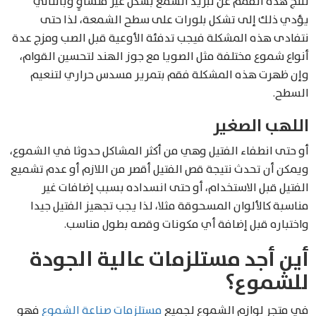
تنتج هذه القمم عن تبريد الشمع بشكل غير متساوِِ وبالتالي
يؤدي ذلك إلى تشكل بلورات على سطح الشمعة، لذا حتى
نتفادى هذه المشكلة فيجب تدفئة الأوعية قبل الصب ومزج عدة
أنواع شموع مختلفة مثل الصويا مع جوز الهند لتحسين القوام،
وإن ظهرت هذه المشكلة فقم بتمرير مسدس حراري لتنعيم
السطح.
اللهب الصغير
أو حتى انطفاء الفتيل وهي من أكثر المشاكل حدوثا في الشموع،
ويمكن أن تحدث نتيجة قص الفتيل أقصر من اللازم أو عدم تشميع
الفتيل قبل الاستخدام، أو حتى انسداده بسبب إضافات غير
مناسبة كالألوان المسحوقة مثلا، لذا يجب تجهيز الفتيل جيدا
واختباره قبل إضافة أي مكونات وقصه بطول مناسب.
أين أجد مستلزمات عالية الجودة
للشموع؟
في متجر لوازم الشموع لجميع
مستلزمات صناعة الشموع
فهو