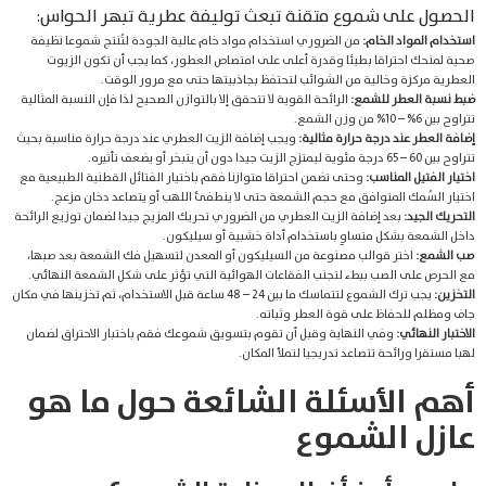
الحصول على شموع متقنة تبعث توليفة عطرية تبهر الحواس:
استخدام المواد الخام:
من الضروري استخدام مواد خام عالية الجودة لتُنتج شموعا نظيفة
صحية لمنحك احتراقا بطيئا وقدرة أعلى على امتصاص العطور، كما يجب أن تكون الزيوت
العطرية مركزة وخالية من الشوائب لتحتفظ بجاذبيتها حتى مع مرور الوقت.
ضبط نسبة العطر للشمع:
الرائحة القوية لا تتحقق إلا بالتوازن الصحيح لذا فإن النسبة المثالية
تتراوح بين 6% – 10% من وزن الشمع.
إضافة العطر عند درجة حرارة مثالية:
ويجب إضافة الزيت العطري عند درجة حرارة مناسبة بحيث
تتراوح بين 60 – 65 درجة مئوية ليمتزج الزيت جيدا دون أن يتبخر أو يضعف تأثيره.
اختيار الفتيل المناسب:
وحتى تضمن احتراقا متوازنا فقم باختيار الفتائل القطنية الطبيعية مع
اختيار السُمك المتوافق مع حجم الشمعة حتى لا ينطفئ اللهب أو يتصاعد دخان مزعج.
التحريك الجيد:
بعد إضافة الزيت العطري من الضروري تحريك المزيج جيدا لضمان توزيع الرائحة
داخل الشمعة بشكل متساوِِ باستخدام أداة خشبية أو سيليكون.
صب الشمع:
اختر قوالب مصنوعة من السيليكون أو المعدن لتسهيل فك الشمعة بعد صبها،
مع الحرص على الصب ببطء لتجنب الفقاعات الهوائية التي تؤثر على شكل الشمعة النهائي.
التخزين:
يجب ترك الشموع لتتماسك ما بين 24 – 48 ساعة قبل الاستخدام، ثم تخزينها في مكان
جاف ومظلم للحفاظ على قوة العطر وثباته.
الاختبار النهائي:
وفي النهاية وقبل أن تقوم بتسويق شموعك فقم باختبار الاحتراق لضمان
لهبا مستقرا ورائحة تتصاعد تدريجيا لتملأ المكان.
أهم الأسئلة الشائعة حول ما هو
عازل الشموع