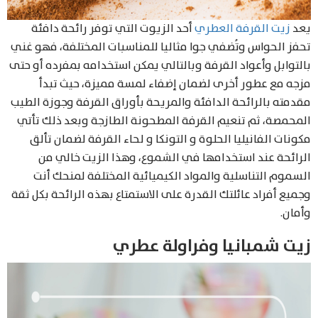
يعد
زيت القرفة العطري
أحد الزيوت التي توفر رائحة دافئة
تحفز الحواس وتُضفي جوا مثاليا للمناسبات المختلفة، فهو غني
بالتوابل وأعواد القرفة وبالتالي يمكن استخدامه بمفرده أو حتى
مزجه مع عطور أخرى لضمان إضفاء لمسة مميزة، حيث تبدأ
مقدمته بالرائحة الدافئة والمريحة بأوراق القرفة وجوزة الطيب
Products
المحمصة، ثم تنعيم القرفة المطحونة الطازجة وبعد ذلك تأتي
search
مكونات الفانيليا الحلوة و التونكا و لحاء القرفة لضمان تألق
الرائحة عند استخدامها في الشموع، وهذا الزيت خالي من
السموم التناسلية والمواد الكيميائية المختلفة لمنحك أنت
وجميع أفراد عائلتك القدرة على الاستمتاع بهذه الرائحة بكل ثقة
وأمان.
زيت شمبانيا وفراولة عطري