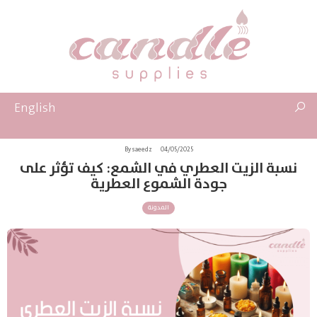
English
By saeedz
04/05/2025
نسبة الزيت العطري في الشمع: كيف تؤثر على
جودة الشموع العطرية
المدونة