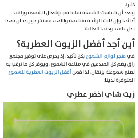
كثيرا.
وبعد أن تتماسك الشمعة تماما قم بإشعال الشمعة وراقب
أدائها وإن كانت الرائحة متناغمة واللهب مستقر دون دخان فهذا
يدل على جودتها العالية.
أين أجد أفضل الزيوت العطرية؟
في
متجر لوازم الشموع
بكل تأكيد، إذ يحرص على توفير مجتمع
راق يضم كل المبدعين في صناعة الشموع، ويوفر كل ما ترغب به
لصنع شموعك بإتقان، لذا فمن
أفضل الزيوت العطرية للشموع
المتوفرة لدينا:
زيت شاي اخضر عطري