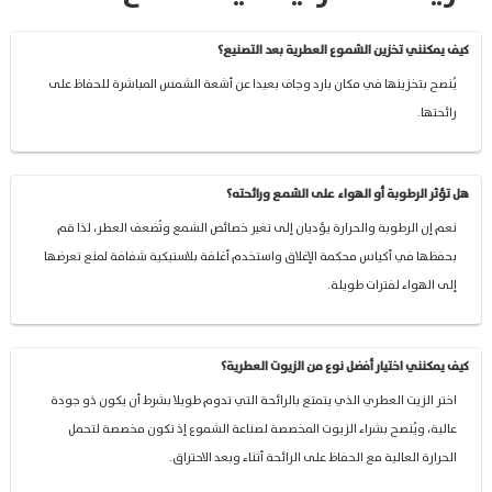
كيف يمكنني تخزين الشموع العطرية بعد التصنيع؟
يُنصح بتخزينها في مكان بارد وجاف بعيدا عن أشعة الشمس المباشرة للحفاظ على
رائحتها.
هل تؤثر الرطوبة أو الهواء على الشمع ورائحته؟
نعم إن الرطوبة والحرارة يؤديان إلى تغير خصائص الشمع وتُضعف العطر، لذا قم
بحفظها في أكياس محكمة الإغلاق واستخدم أغلفة بلاستيكية شفافة لمنع تعرضها
إلى الهواء لفترات طويلة.
كيف يمكنني اختيار أفضل نوع من الزيوت العطرية؟
اختر الزيت العطري الذي يتمتع بالرائحة التي تدوم طويلا بشرط أن يكون ذو جودة
عالية، ويُنصح بشراء الزيوت المخصصة لصناعة الشموع إذ تكون مخصصة لتحمل
الحرارة العالية مع الحفاظ على الرائحة أثناء وبعد الاحتراق.