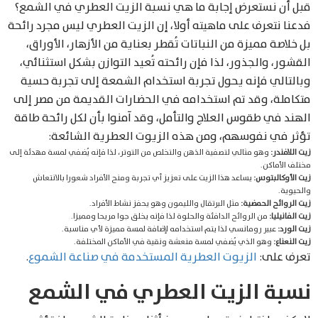
قبل أن نستعرض إجابة ما هي نسبة الزيت العطري في الشمع؟
فدعنا نتعرف على ماهيته أولا، إن الزيت العطري ليس مجرد رائحة
بل خلاصة مميزة من النباتات تُقطر بعناية من الأزهار، الأوراق،
القشور، والجذور، لذا فإن رائحته تُعيد التوازن بشكل استثنائي،
وبالتالي فإنه يحول تجربة استخدام الشمعة إلى تجربة حسية
متكاملة، وقد تم استخدامه في الحضارات القديمة من مصر إلى
الهند في طقوس العلاج والتأمل، وقد آمنوا بأن لكل رائحة طاقة
تؤثر في نفوسهم، ومن هذه الزيوت العطرية الشائعة:
زيت اللافندر:
وهو مثالي لتصفية الذهن والتخلص من التوتر، لذا فإنه يُضفي لمسة مهدئة إلى
مختلف الأماكن.
زيت الأوكالبتوس:
يساعد هذا الزيت على تعزيز أي تجربة ومنح الأفراد شعورا بالانتعاش
والحيوية.
زيت الروائح الحمضية:
مثل البرتقال والليمون وهو يحفز نشاط الأفراد.
زيت الفانيليا:
من الروائح الدافئة والحلوة لذا فإنه يخلق جوا مريحا ومميزا.
زيت الورد:
عبير رومانسي لذا يتم استخدامه لإضافة لمسة مميزة لأي مناسبة.
زيت النعناع:
وهو الذي يُضفي لمسة منعشة ونقية في الأماكن المختلفة.
تعرف على:
الزيوت العطرية المستخدمة في صناعة الشموع
.
نسبة الزيت العطري في الشمع