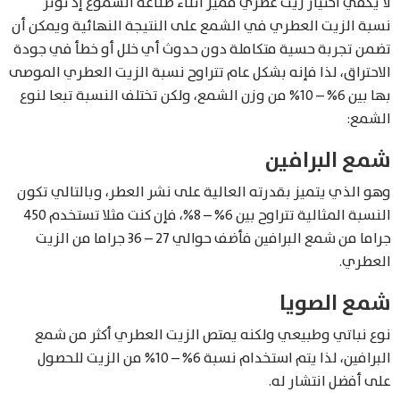
لا يكفي اختيار زيت عطري مميز أثناء صناعة الشموع إذ تؤثر
نسبة الزيت العطري في الشمع على النتيجة النهائية ويمكن أن
تضمن تجربة حسية متكاملة دون حدوث أي خلل أو خطأ في جودة
الاحتراق، لذا فإنه بشكل عام تتراوح نسبة الزيت العطري الموصى
بها بين 6% – 10% من وزن الشمع، ولكن تختلف النسبة تبعا لنوع
الشمع:
شمع البرافين
وهو الذي يتميز بقدرته العالية على نشر العطر، وبالتالي تكون
النسبة المثالية تتراوح بين 6% – 8%، فإن كنت مثلا تستخدم 450
جراما من شمع البرافين فأضف حوالي 27 – 36 جراما من الزيت
العطري.
شمع الصويا
نوع نباتي وطبيعي ولكنه يمتص الزيت العطري أكثر من شمع
البرافين، لذا يتم استخدام نسبة 6% – 10% من الزيت للحصول
على أفضل انتشار له.