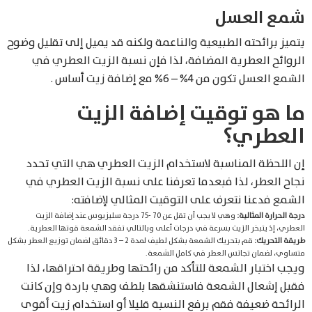
شمع العسل
يتميز برائحته الطبيعية والناعمة ولكنه قد يميل إلى تقليل وضوح
الروائح العطرية المضافة، لذا فإن نسبة الزيت العطري في
الشمع العسل تكون من 4% – 6% مع إضافة زيت أساس .
ما هو توقيت إضافة الزيت
العطري؟
إن اللحظة المناسبة لاستخدام الزيت العطري هي التي تحدد
نجاح العطر، لذا فبعدما تعرفنا على نسبة الزيت العطري في
الشمع فدعنا نتعرف على التوقيت المثالي لإضافته:
درجة الحرارة المثالية:
وهي لا يجب أن تقل عن 70 -75 درجة سليزيوس عند إضافة الزيت
العطري، إذ يتبخر الزيت بسرعة في درجات أعلى وبالتالي تفقد الشمعة قوتها العطرية.
طريقة التحريك:
قم بتحريك الشمعة بشكل لطيف لمدة 2 – 3 دقائق لضمان توزيع العطر بشكل
متساوي، لضمان تجانس العطر في كامل الشمعة.
ويجب اختبار الشمعة للتأكد من رائحتها وطريقة احتراقها، لذا
فقبل إشعال الشمعة فاستنشقها بلطف وهي باردة وإن كانت
الرائحة ضعيفة فقم برفع النسبة قليلا أو استخدام زيت أقوى