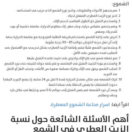
الشموع:
قم بتجهيز الأدوات والمكونات، واختر نوع الشمع الذي ترغب في استخدامه.
اختر نوع الزيت العطري المفضل لديك.
واستخدم الفتيل ذو الطول المناسب لحجم الإناء.
وقم بتحضير مقياس حرارة، وعاء صهر، إناء مقاوم للحرارة، ملعقة خشبية أو عود
للتحريك، ومقص.
احرص على إذابة الشمع باستخدام طريقة الغلاية المزدوجة مع متابعة الحرارة بدقة
إلى أن تصل درجة الذوبان حوالي 85 – 90 درجة مئوية.
وعندما يبرد الشمع قليلا فقم بإضافة الزيت العطري بشكل تدريجي مع الاستمرار في
التقليب لمدة دقيقتين على الأقل.
ضع نقطة شمع في قاع الإناء واحرص على تثبيت قاعدة الفتيل عليها.
واستخدم عودا لتثبيت الفتيل في المنتصف و قم بلفه حوله لتثبيته حتى يبرد الشمع.
اسكب الشمع برفق في الإناء واترك مسافة صغيرة من الأعلى، وتجنب الهز أو النقل
عند التبريد.
اترك الشمعة في مكان معتدل الحرارة لمدة لا تقل عن 24 ساعة، إذ يمنع التبريد البطئ
حدوث التشققات ما يضمن الحفاظ على سطحا ناعما.
وبعد أن تبرد الشمعة قم بقص الفتيل إلى حوالي 0.6 سم، وخزنها في مكان بارد
وجاف ومظلم.
اقرأ ايضا:
اسرار صناعة الشموع المعطرة
.
أهم الأسئلة الشائعة حول نسبة
الزيت العطري في الشمع