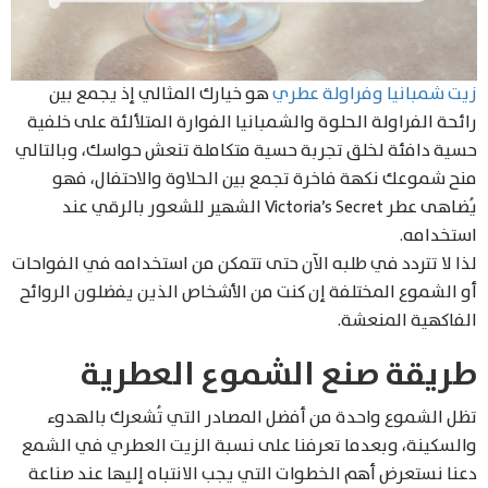
زيت شمبانيا وفراولة عطري
هو خيارك المثالي إذ يجمع بين
رائحة الفراولة الحلوة والشمبانيا الفوارة المتلألئة على خلفية
حسية دافئة لخلق تجربة حسية متكاملة تنعش حواسك، وبالتالي
منح شموعك نكهة فاخرة تجمع بين الحلاوة والاحتفال، فهو
يُضاهى عطر Victoria’s Secret الشهير للشعور بالرقي عند
استخدامه.
لذا لا تتردد في طلبه الآن حتى تتمكن من استخدامه في الفواحات
أو الشموع المختلفة إن كنت من الأشخاص الذين يفضلون الروائح
الفاكهية المنعشة.
طريقة صنع الشموع العطرية
تظل الشموع واحدة من أفضل المصادر التي تُشعرك بالهدوء
والسكينة، وبعدما تعرفنا على نسبة الزيت العطري في الشمع
دعنا نستعرض أهم الخطوات التي يجب الانتباه إليها عند صناعة