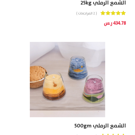
الشمع الرملي 25kg
( 2 المراجعات )
Out
5.00
434.78
ر.س
Of 5
الشمع الرملي 500gm