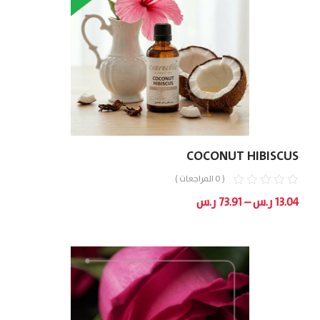
COCONUT HIBISCUS
( 0 المراجعات )
نطاق
13.04
ر.س
–
73.91
ر.س
السعر:
من
خلال