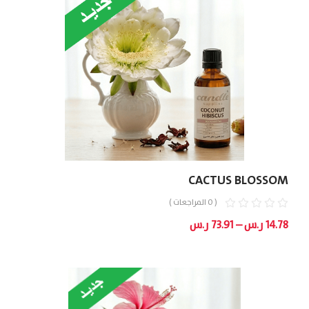
خلال
CACTUS BLOSSOM
( 0 المراجعات )
نطاق
14.78
ر.س
–
73.91
ر.س
السعر:
من
خلال