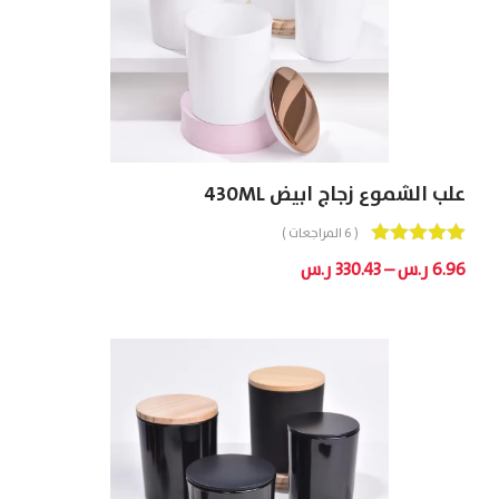
علب الشموع زجاج ابيض 430ML
( 6 المراجعات )
Out
5.00
نطاق
6.96
ر.س
–
330.43
ر.س
Of 5
السعر:
من
خلال