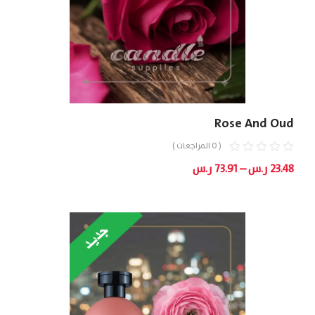
Rose And Oud
( 0 المراجعات )
نطاق
23.48
ر.س
–
73.91
ر.س
السعر:
من
خلال