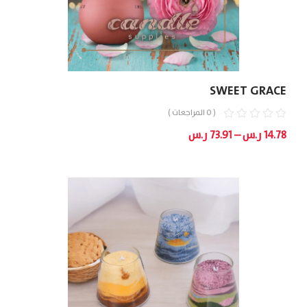
SWEET GRACE
( 0 المراجعات )
نطاق
14.78
ر.س
–
73.91
ر.س
السعر:
من
خلال