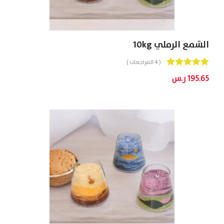
الشمع الرملي 10kg
( 4 المراجعات )
Out
5.00
195.65
ر.س
Of 5