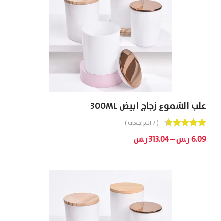
علب الشموع زجاج ابيض 300ML
( 7 المراجعات )
Out
4.71
نطاق
6.09
ر.س
–
313.04
ر.س
Of 5
السعر:
من
خلال