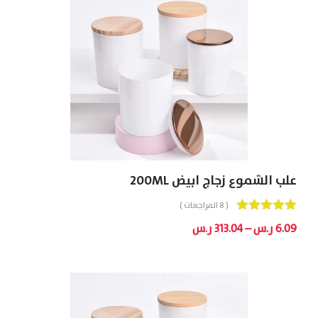
علب الشموع زجاج ابيض 200ML
( 8 المراجعات )
Out
5.00
نطاق
6.09
ر.س
–
313.04
ر.س
Of 5
السعر:
من
خلال