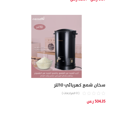
Of 5
السعر:
من
خلال
سخان شمع كهربائي 10لتر
( 0 المراجعات )
504.35
ر.س