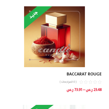
BACCARAT ROUGE
( 0 المراجعات )
نطاق
23.48
ر.س
–
73.91
ر.س
السعر:
من