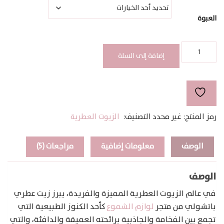
خلال
العبوة
كمية
PATCHOULI
إضافة إلى السلة
رمز المنتج:
غير محدد
التصنيف:
الزيوت العطرية
الوصف
معلومات إضافية
مراجعات (5)
الوصف
في عالم الزيوت العطرية المميزة والفريدة، يبرز زيت عطري
باتشولي من متجر
لوازم الشموع
كأحد الكنوز الطبيعية التي
تجمع بين الفخامة والجاذبية برائحته العميقة والدافئة، والتي