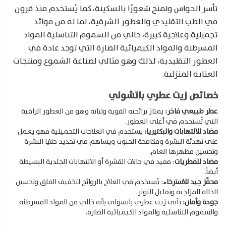
تأسر الحواس وتمنح شعورًا بالسكينة، كما يُستخدم منذ قرون
في الطب التقليدي والعطور الشرقية، لما له من فوائد
تجميلية وعلاجية كبيرة، خالي من السموم التناسلية المواد
المسرطنة والمواد الكيميائية الضارة التي توجد عادة في
العطور التقليدية، لذلك وهو مثالي لصناعة الشموع ومنتجات
العناية المنزلية.
خصائص زيت عطري باتشولي
عطر طبيعي فاخر:
يمتاز برائحته القوية وثباته وهو من العطور الراقية
التي تُستخدم في أغلى العطور.
مضاد للالتهابات والبكتيريا:
يستخدم في العلاجات التجميلية فهو يعمل
على تهدئة البشرة ومكافحة الحبوب ويساهم في تجديد خلايا البشرة
وتحسين مظهرها العام.
مضاد للفطريات
: مفيد في حالات القشرة أو الالتهابات الجلدية البسيطة
أيضاً.
محفّز جيد للاسترخاء
: يُستخدم في العلاج بالروائح لتخفيف القلق وتحسين
الحالة المزاجية وتقليل التوتر.
جودة وأمان:
يأتي زيت عطري باتشولي بأنه خالي من المواد المسرطنة
والسموم التناسلية والمواد الكيميائية الضارة.