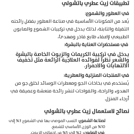
تطبيقات زيت عطري باتشولي
في العطور والشموع:
يُعد من المكونات الأساسية في صناعة العطور بفضل رائحته
الثقيلة والثابتة، لذلك يدخل في تركيبات الشموع والصابون
الطبيعي لإضفاء طابع فاخر ومهدئ،
في مستحضرات العناية بالبشرة:
Products
search
يدخل في تركيبة الكريمات والزيوت الخاصة بالبشرة
والشعر نظراً لفوائده العلاجية الرائعة مثل تخفيف
الالتهابات والاحمرار.
في المنتجات المنزلية والعطرية:
يُستخدم في بخاخات الجو ومعطرات الوسائد لخلق جو من
الهدوء والراحة، والفواحات لنشر رائحة منعشة وعميقة في
أرجاء المنزل.
نصائح لاستعمال زيت عطري باتشولي
لصناعة الشموع:
النسب الموصى بها في الشموع 3% إلى
10% من الوزن الأساسي للشمع.
في الصابون:
2% إلى 5% من إجمالي الزيوت.