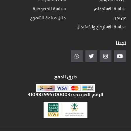
خريطة الموقع
سلة المشتريات
سياسة الاستخدام
سياسة الخصوصية
من نحن
دليل صناعة الشموع
سياسة الاسترجاع والاستبدال
تجدنا
طرق الدفع
الرقم الضريبي :
310982995700003