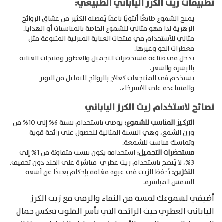
تطبيقات زيت الكرز الياباني الطبيعي:
يمنح الشموع طابعًا أنثويًا ناعمًا يُفضله الكثير من عشاق الروائح
الزهرية لذا فهو مثالي للشموع الخاصة بالمناسبات أو الهدايا.
Products
مثالي للأستخدام في منتجات العناية المنزلية المتنوعة مثل
search
معطرات الجو وغيرها.
يدخل في صناعة مستحضرات التجميل والعطور ومنتجات العناية
بالبشرة والشعر.
يستخدم في المنتجعات كعلاج بالروائح للتقليل من التوتر
والمساعدة على الاسترخاء.
نصائح لاستخدام زيت الكرز الياباني
التركيز المناسب للشموع:
يوصى باستخدام نسبة 6% إلى 10% من
وزن الشمع، وهي النسبة المثالية للحصول على رائحة قوية
وتماسك مناسب للشمعة.
مستحضرات التجميل:
استخدامه يكون بنسب متفاوتة من 1% إلى
3%، لا يُنصح باستخدام زيت عطري مباشرة على الجلد دون تخفيف.
التخزين:
يُحفظ الزيت في عبوة مغلقة بإحكام بعيدًا عن أشعة
الشمس المباشرة.
أضيفي لشموعك لمسة من النقاء والرقي مع زيت الكرز
الياباني العطري حيث الرائحة التي تأسر القلوب تعكس جمال