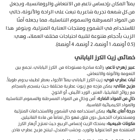
يملأ المكان بإحساس ناعم من الانتعاش والرومانسية، ويجعل
من كل شمعة تجربة شاعرية تبعث على الراحة والأنوثة، خالي
من المواد المسرطنة والسموم التناسلية، مما يجعله آمنًا
للاستخدام في الشموع ومنتجات العناية المنزلية، ويتوفر هذا
الزيت بأحجام متنوعة لتلبية احتياجات مختلف العملاء، وهي:
(0.5 أونصة، 1 أونصة، 2 أونصة، 4 أونصة).
خصائص زيت الكرز الياباني
عبير زهري ناعم:
رائحة ساحرة مستوحاة من الكرز الياباني، تجمع بين
النعومة والأنوثة والانتعاش.
ثبات عطري قوي:
زيت الكرز الياباني يملأ الأجواء بعطر لطيف يدوم طويلاً.
مزيج مثالي:
يمكن مزجه مع زيوت عطرية مختلفة حيث ينسجم بانسجام
مع روائح الفانيليا، العنبر، الورد الأبيض، أو الخوخ.
خالٍ من المواد الضارة:
آمن وخالٍ من المواد المسرطنة والسموم التناسلية
والمواد الكيميائية القاسية.
درجة أمان عالية:
يمكن استخدامه في الشموع والاستخدامات المنزلية
ومستحضرات التجميل دون قلق فهو خال تماماً من مادة الفانيلين.
مكونات طبيعية:
يمنحك الزيت إحساس الربيع حيث تمتزج أزهار الكرز
المتفتحة مع الماغنوليا والورد، وخشب الصندل، لينتج مزيج عطري فاخر.