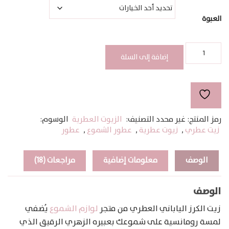
خلال
العبوة
كمية
JAPANESE
إضافة إلى السلة
CHERRY
BLOSSOM
رمز المنتج:
غير محدد
التصنيف:
الزيوت العطرية
الوسوم:
زيت عطري
,
زيوت عطرية
,
عطور الشموع
,
عطور
الوصف
معلومات إضافية
مراجعات (18)
الوصف
زيت الكرز الياباني العطري من متجر
لوازم الشموع
يُضفي
لمسة رومانسية على شموعك بعبيره الزهري الرقيق الذي