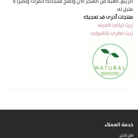
الربيع، اطلبه من المتجر الأن وامنح منتجاتك انفرادا وتميزا لا
مثيل له.
منتجات أخرى قد تعجبك:
زيت ليالي الصيف
زيت عطري باتشولي
خدمة العملاء
من نحن