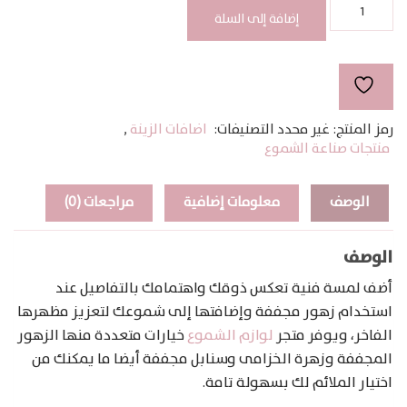
كمية
زهور
إضافة إلى السلة
مجففة
رمز المنتج:
غير محدد
التصنيفات:
اضافات الزينة
,
منتجات صناعة الشموع
الوصف
معلومات إضافية
مراجعات (0)
الوصف
أضف لمسة فنية تعكس ذوقك واهتمامك بالتفاصيل عند
استخدام زهور مجففة وإضافتها إلى شموعك لتعزيز مظهرها
الفاخر، ويوفر متجر
لوازم الشموع
خيارات متعددة منها الزهور
المجففة وزهرة الخزامى وسنابل مجففة أيضا ما يمكنك من
اختيار الملائم لك بسهولة تامة.