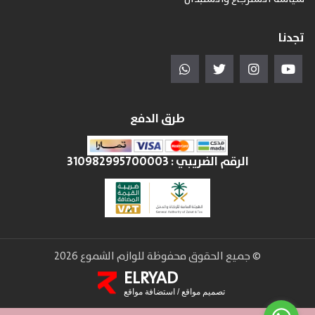
تجدنا
طرق الدفع
الرقم الضريبي :
310982995700003
© جميع الحقوق محفوظة للوازم الشموع 2026
ELRYAD
تصميم مواقع
/
استضافة مواقع