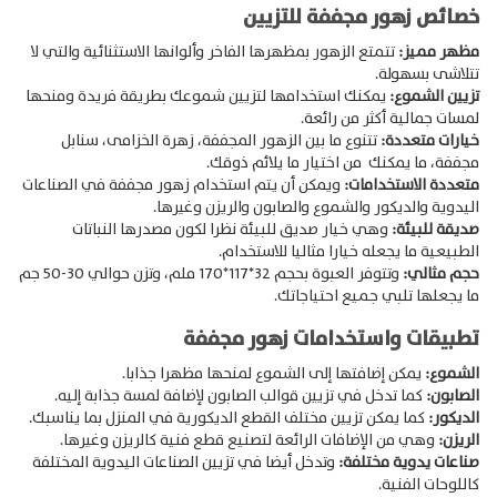
خصائص زهور مجففة للتزيين
مظهر مميز:
تتمتع الزهور بمظهرها الفاخر وألوانها الاستثنائية والتي لا
تتلاشى بسهولة.
تزيين الشموع:
يمكنك استخدامها لتزيين شموعك بطريقة فريدة ومنحها
لمسات جمالية أكثر من رائعة.
خيارات متعددة:
تتنوع ما بين الزهور المجففة، زهرة الخزامى، سنابل
مجففة، ما يمكنك من اختيار ما يلائم ذوقك.
متعددة الاستخدامات:
ويمكن أن يتم استخدام زهور مجففة في الصناعات
اليدوية والديكور والشموع والصابون والريزن وغيرها.
صديقة للبيئة:
وهي خيار صديق للبيئة نظرا لكون مصدرها النباتات
الطبيعية ما يجعله خيارا مثاليا للاستخدام.
حجم مثالي:
وتتوفر العبوة بحجم 32*117*170 ملم، وتزن حوالي 30-50 جم
ما يجعلها تلبي جميع احتياجاتك.
تطبيقات واستخدامات زهور مجففة
الشموع:
يمكن إضافتها إلى الشموع لمنحها مظهرا جذابا.
الصابون:
كما تدخل في تزيين قوالب الصابون لإضافة لمسة جذابة إليه.
الديكور:
كما يمكن تزيين مختلف القطع الديكورية في المنزل بما يناسبك.
الريزن:
وهي من الإضافات الرائعة لتصنيع قطع فنية كالريزن وغيرها.
صناعات يدوية مختلفة:
وتدخل أيضا في تزيين الصناعات اليدوية المختلفة
كاللوحات الفنية.