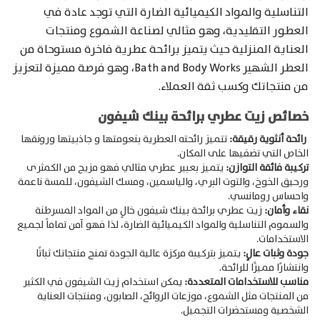
التناسلية والمواد الكيميائية الضارة التي توجد عادة في
العطور التقليدية، وهو مثالي لصناعة الشموع ومنتجات
العناية المنزلية حيث يتميز برائحة عطرية فاخرة مستوحاة من
العطر الشهير Bath and Body Works، وهو فرصة مميزة لتعزيز
من منتجاتك وكسب ثقة العملاء.
خصائص زيت عطري برائحة بينك شيفون
رائحة أنثوية رقيقة:
تتميز رائحته العطرية بنعومتها و جاذبيتها ورونقها
الخاص التي تضفيها على المكان.
تركيبة فائقة التوازن:
يتميز بعبير عطري مثالي فهو مزيج من الكمثرى
ورحيق الخوخ، والتوت البري، والياسمين، ومسك الشيفون، للمسة ناعمة
واحساس رومانسي.
نقاء وأمان:
زيت عطري برائحة بينك شيفون خالٍ من المواد المسرطنة
والسموم التناسلية والمواد الكيميائية الضارة، لذا فهو آمن تماماً لجميع
الاستخدامات.
جودة وثبات عالٍ:
يتميز بتركيبة مركزة عالية الجودة تمنح منتجاتك ثباتًا
وانتشارًا مميزًا للرائحة.
مناسب للاستخدامات المتعددة:
يمكن استخدام زيت الشيفون في الكثير
من المنتجات مثل الشموع، موزعات الروائح، الصابون، ومنتجات العناية
الشخصية ومستحضرات التجميل.