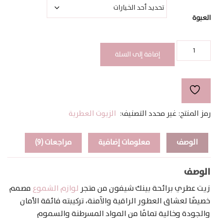
خلال
العبوة
كمية
PINK
إضافة إلى السلة
CHIFFON
رمز المنتج:
غير محدد
التصنيف:
الزيوت العطرية
الوصف
معلومات إضافية
مراجعات (9)
الوصف
زيت عطري برائحة بينك شيفون من متجر
لوازم الشموع
مصمم
خصيصًا لعشاق العطور الراقية والآمنة، تركيبته فائقة الأمان
والجودة وخالية تمامًا من المواد المسرطنة والسموم