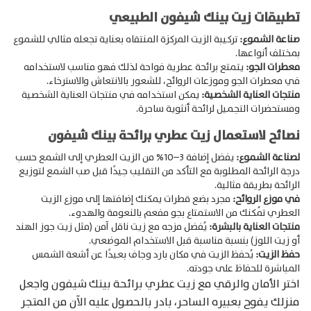
تطبيقات زيت بينك شيفون الطبيعي
صناعة الشموع:
تركيبة الزيت المركزة المنتقاه بعناية تجعله مثالي للشموع
Products
بمختلف أنواعها.
search
معطرات الجو:
يتمتع برائحة عطرية فواحة لذلك فهو مناسب لاستخدامه
في معطرات الجو وموزعات الروائح، للشعور بالانتعاش والاسترخاء.
منتجات العناية الشخصية:
يمكن استخدامه في منتجات العناية الشخصية
ومستحضرات التجميل لرائحة أنثوية ساحرة.
نصائح لاستعمال زيت عطري برائحة بينك شيفون
لصناعة الشموع:
يفضل إضافة 3–10% من الزيت العطري إلى الشمع حسب
درجة الرائحة المطلوبة مع التأكد من التقليب جيدًا قبل صب الشمع لتوزيع
الرائحة بطريقة مثالية.
في موزع الروائح:
مجرد بضع قطرات يمكنك إضافتها إلى موزع الزيت
العطري تُمكنك من الاستمتاع بجو مفعم بالنعومة والهدوء.
منتجات العناية بالبشرة:
يُفضل مزجه مع زيت ناقل آمن (مثل زيت جوز الهند
أو زيت اللوز) بنسبة مناسبة قبل الاستخدام الموضعي.
حفظ الزيت:
يُحفظ الزيت في مكان بارد وجاف بعيدًا عن أشعة الشمس
المباشرة للحفاظ على جودته.
اختر الأمان والرقي مع زيت عطري برائحة بينك شيفون واجعل
منزلك يفوح بعبيره الساحر، بادر بالحصول عليه الآن من المتجر