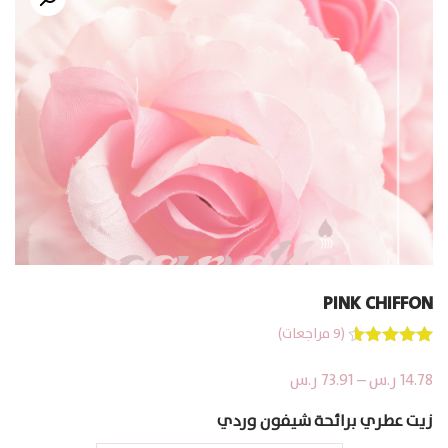
PINK CHIFFON
(
9
مراجعات)
9
تم التقييم
بـ
4.56
من
نطاق
14.78
ر.س
–
73.91
ر.س
5 بناءً على
السعر:
تقييم
زيت عطري برائحة شيفون وردي
عملاء
من