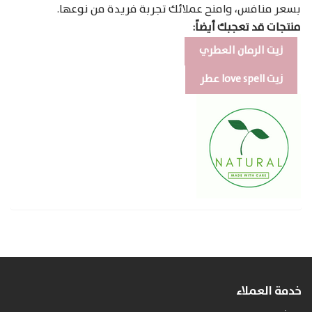
بسعر منافس، وامنح عملائك تجربة فريدة من نوعها.
منتجات قد تعجبك أيضاً:
زيت الرمان العطري
زيت love spell عطر
خدمة العملاء