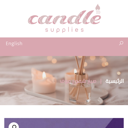
English
الرئيسية
|
صبغ شموع موف