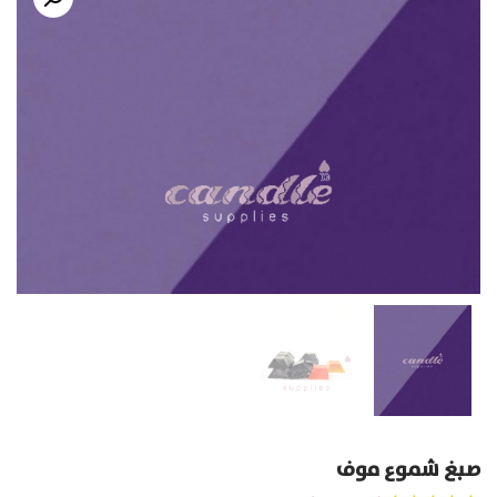
صبغ شموع موف