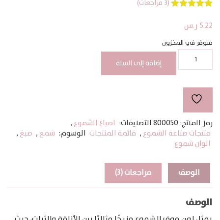
(
3
مراجعات)
3
تم التقييم بـ
5.00
من 5
5.22
ر.س
بناءً على
تقييم
عملاء
متوفر في المخزون
كمية
صبغ
إضافة إلى السلة
شموع
موف
رمز المنتج:
800050
التصنيفات:
اصباغ الشموع
,
منتجات صناعة الشموع
,
قائمة المنتجات
الوسوم:
شمع
,
صبغ
,
الوان شموع
الوصف
مراجعات (3)
الوصف
يمثل لون موف للشموع مزيجًا مثاليًا بين الأناقة والثبات، حيث