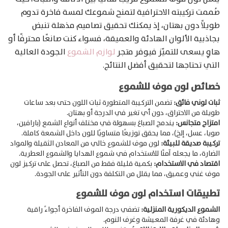
صُممت تركيبته الاحترافية لتمنح شموعك لمسة فاخرة تدوم
طويلاً دون بهتان، إذ يمكنك تحقيق تصاميم مذهلة تنبض
بجاذبية الألوان الهادئة والعميقة، فسواء كنت صانعًا محترفًا أو
هاوٍ يسعى للتميّز فيوفر متجر
لوازم الشموع
الجودة العالية
التي تحتاجها لتحقيق أفضل النتائج.
خصائص لون موف للشموع
ثبات لوني فائق:
تضمن التركيبة المتطورة ثبات اللون حتى بعد ساعات
طويلة من الاحتراق، دون أي تغير في الدرجة أو بهتان.
امتزاج متجانس:
يندمج الصباغ بسهولة في مختلف أنواع الشمع (بارافين،
صويا، عسل، إلخ)، مما يحقق توزيعًا متساويًا للون داخل الشمعة كاملة.
تركيبة صديقة للبيئة:
لون موف للشموع خالي من المعادن الثقيلة والمواد
الضارة، ما يجعله آمنًا للاستخدام في شموع الهدايا والشموع العطرية.
اقتصاد في الاستخدام:
بكمية قليلة فقط من الصباغ، تحصل على تركيز لون
موف غني وعميق، مما يقلل من التكلفة دون التأثير على الجودة.
Products
تطبيقات استخدام لون موف للشموع
search
الشموع الديكورية المنزلية:
تضفي درجة الموف الفاخرة أجواءً راقية
وهادئة في غرفة المعيشة وغرف النوم.