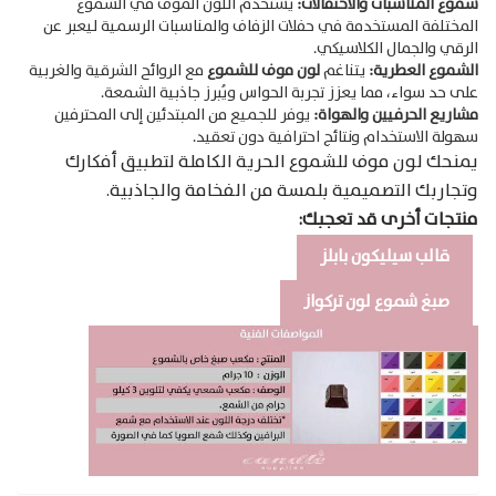
شموع المناسبات والاحتفالات:
يُستخدم اللون الموف في الشموع
المختلفة المستخدمة في حفلات الزفاف والمناسبات الرسمية ليعبر عن
الرقي والجمال الكلاسيكي.
الشموع العطرية:
يتناغم
لون موف للشموع
مع الروائح الشرقية والغربية
على حد سواء، مما يعزز تجربة الحواس ويُبرز جاذبية الشمعة.
مشاريع الحرفيين والهواة:
يوفر للجميع من المبتدئين إلى المحترفين
سهولة الاستخدام ونتائج احترافية دون تعقيد.
يمنحك لون موف للشموع الحرية الكاملة لتطبيق أفكارك
وتجاربك التصميمية بلمسة من الفخامة والجاذبية.
منتجات أخرى قد تعجبك:
قالب سيليكون بابلز
صبغ شموع لون تركواز