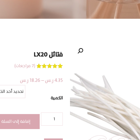
فتائل LX20
(
7
مراجعات)
7
تم التقييم
بـ
4.86
من
نطاق
4.35
ر.س
–
18.26
ر.س
5 بناءً على
السعر:
تقييم
عملاء
من
الكمية
خلال
كمية
فتائل
إضافة إلى السلة
LX20