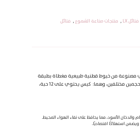
فتائل LX
,
منتجات صناعة الشموع
,
فتائل
هي مصنوعة من خيوط قطنية طبيعية مغطاة بطبقة
من الشمع، مما يقلل من السخام والدخان الأسود، ويضمن تجربة احتراق بطيئة ولطيفة دون روائح كريهة، ويأتي الفتيل بحجمين مختلفين، وهما: ​ كيس يحتوي على 12 حبة،
 والدخان الأسود، مما يحافظ على نقاء الهواء المحيط.​
ضمن استهلاكًا اقتصاديًا.​