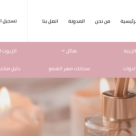
تسجيل ا
رئيسية
من نحن
المدونة
اتصل بنا
لزينة
فتائل
الزيوت ا
ادوات
سخانات صهر الشمع
دليل صناع