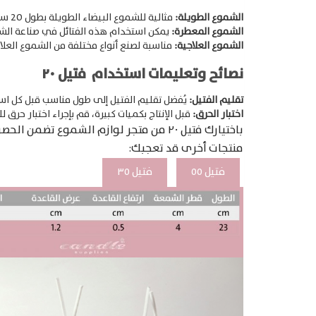
الشموع الطويلة:
مثالية للشموع البيضاء الطويلة بطول 20 سم، حيث يشتعل الفتيل بثبات ويتناسق مع شمع عالي الجودة لا ينبعث منه دخان ضار.
الشموع المعطرة:
يمكن استخدام هذه الفتائل في صناعة الش
الشموع العلاجية:
مناسبة لصنع أنواع مختلفة من الشموع العل
نصائح وتعليمات استخدام فتيل ٢٠
تقليم الفتيل:
يُفضل تقليم الفتيل إلى طول مناسب قبل كل است
اختبار الحرق:
قبل الإنتاج بكميات كبيرة، قم بإجراء اختبار حرق 
باختيارك فتيل ٢٠ من متجر لوازم الشموع تضمن الحصول على شموع ذات جودة عالية واحتراق نظيف ومستقر، مما يعزز من تجربة الاستخدام ويضفي جوًا مريحًا في المكان.​
منتجات أخرى قد تعجبك:
فتيل ٥٥
فتيل ٣٥