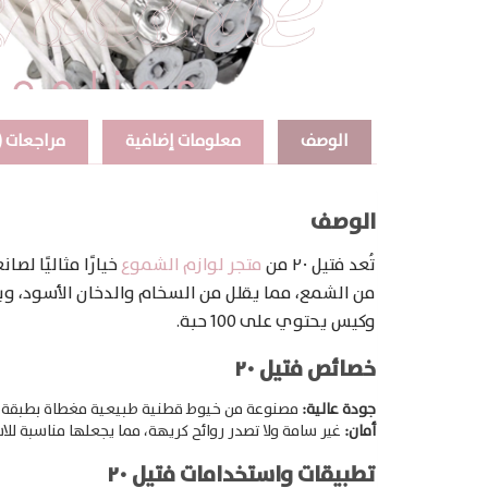
الوصف
معلومات إضافية
مراجعات (7)
الوصف
تُعد فتيل ٢٠ من
متجر لوازم الشموع
خيارًا مثاليًا 
وكيس يحتوي على 100 حبة.​
خصائص فتيل ٢٠
جودة عالية:
مصنوعة من خيوط قطنية طبيعية مغطاة بطبقة من ا
أمان:
غير سامة ولا تصدر روائح كريهة، مما يجعلها مناسبة للاس
تطبيقات واستخدامات فتيل ٢٠