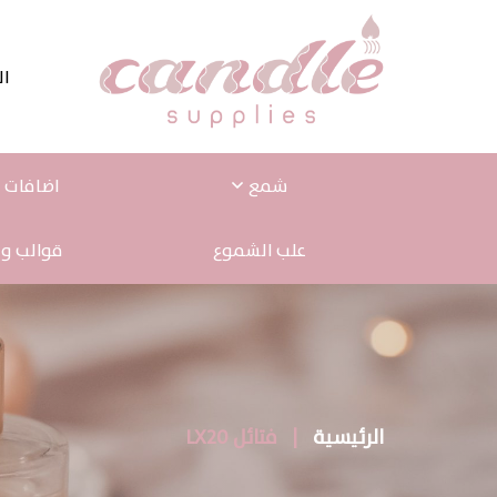
ال
شمع
اضافات ا
علب الشموع
قوالب و 
الرئيسية
|
فتائل LX20