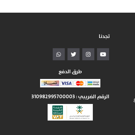
تجدنا
طرق الدفع
الرقم الضريبي :
310982995700003