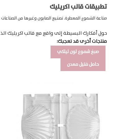
تطبيقات قالب اكريليك
صناعة الشموع المعطرة.
تصنيع الصابون وغيرها من الصناعات ا
حول أفكارك البسيطة إلى واقع مع قالب اكريليك ال
منتجات أخرى قد تعجبك:
صبغ شموع لون ليلكي
حامل فتيل معدن
Products
search