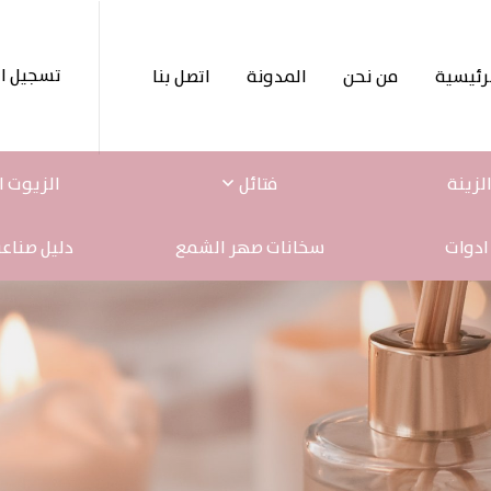
تسجيل ا
رئيسية
من نحن
المدونة
اتصل بنا
لزينة
فتائل
الزيوت ا
ادوات
سخانات صهر الشمع
دليل صناع