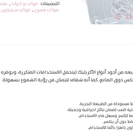
التصنيفات:
قوالب و ادوات
,
منتج
قوالب شموع
,
قوالب سيليكون
,
نيعه من أجود أنواع الأكريليك ليتحمل الاستخدامات المتكررة، ويوفره
كس ذوق الصانع، كما أنه شفاف لتتمكن من رؤية الشموع بسهولة.
ا مستوحاة من الطبيعة البحرية.
ة الصب لضمان نتائج احترافية وجميلة.
قاوما للكسر وسهل في الاستخدام.
ما دون أن ينكسر.
 جاهزا دائما للاستخدام.