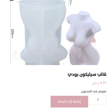
قالب سيليكون بودي
4.35
ر.س
متوفر في المخزون
كمية
قالب
إضافة إلى السلة
سيليكون