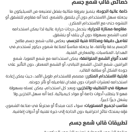
خصائص قالب شمع جسم
خامة عالية الجودة:
يتميز بمرونة مثالية بفضل تصنيعه من السيليكون ما
يجعله سهل الاستخدام دون أن يلتصق بالشمع، كما أنه مقاوم للتشقق أو
التشوه حتى مع الاستخدام المتكرر.
مقاومة ممتازة للحرارة:
يتحمل درجات حرارة عالية لذا يمكن استخدامه
لصب الشمع بسهولة دون أن يتلف أو يتشقق.
تفاصيل دقيقة ومحاكاة فنية للجسم:
يعكس قالب شمع جسم ملامح
الجسم بدقة وأناقة، ما يجعله مناسبًا لصناعة شموع ديكور تُستخدم في
الهدايا، المناسبات، والمعارض الفنية.
تعدد أنواع الشمع المتوافقة:
يمكن استخدامه مع شمع الصويا، شمع
البرافين، شمع النحل، الشمع النباتي، أو الشمع المعطر، دون التأثير على
جودة الشكل أو سلامة القالب.
قابلية الاستخدام المتكرر:
مصمم للاستخدام طويل الأمد، حيث يمكن إعادة
استخدامه لعشرات المرات دون فقدان تفاصيله أو تأثر جودته.
Products
سهولة في التنظيف والتخزين:
وبعد كل استخدام، يمكن غسله بسهولة
search
فهو لا يتطلب أدوات خاصة أو مواد كيميائية. كما أنه سهل التخزين ولا
يشغل حيزًا كبيرًا.
مناسب لجميع المستويات:
سواء كنت مبتدئًا أو محترفًا في صناعة الشموع،
فإنه يمنحك نتائج احترافية دون الحاجة إلى خبرة تقنية أو أدوات إضافية.
تطبيقات قالب شمع جسم