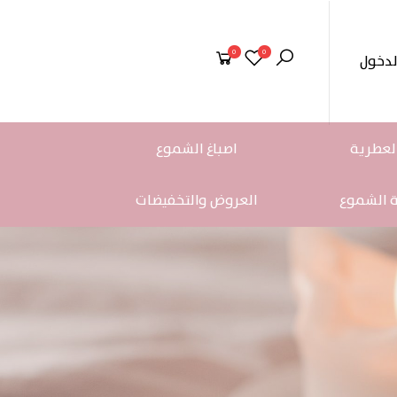
0
0
لدخول
لعطرية
اصباغ الشموع
ة الشموع
العروض والتخفيضات