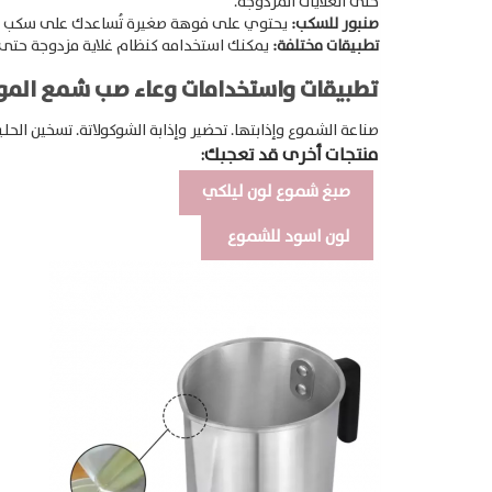
حتى الغلايات المزدوجة.
صنبور للسكب:
يحتوي على فوهة صغيرة تُساعدك على سكب السوا
تطبيقات مختلفة:
يمكنك استخدامه كنظام غلاية مزدوجة حتى تُذ
تطبيقات واستخدامات وعاء صب شمع المو
صناعة الشموع وإذابتها.
تحضير وإذابة الشوكولاتة.
تسخين الحلي
منتجات أخرى قد تعجبك:
صبغ شموع لون ليلكي
Products
لون اسود للشموع
search