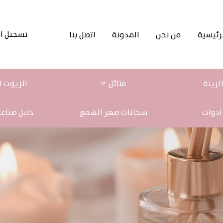
تسجيل ا
رئيسية
من نحن
المدونة
اتصل بنا
لزينة
فتائل
الزيوت ا
ادوات
سخانات صهر الشمع
دليل صناع