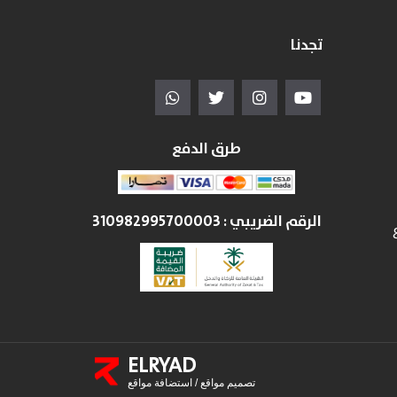
تجدنا
طرق الدفع
الرقم الضريبي :
310982995700003
ELRYAD
تصميم مواقع
/
استضافة مواقع