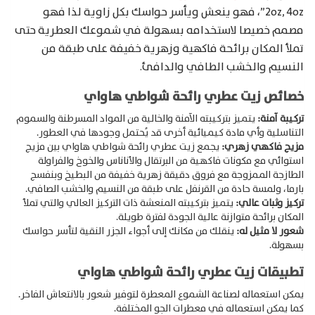
2oz, 4oz”، فهو ينعش ويأسر حواسك بكل زاوية لذا فهو
مصمم خصيصا لاستخدامه بسهولة في شموعك العطرية حتى
تملأ المكان برائحة فاكهية وزهرية خفيفة على طبقة من
النسيم والخشب الطافي والدافئ.
خصائص زيت عطري رائحة شواطي هاواي
تركيبة آمنة:
يتميز بتركيبته الآمنة والخالية من المواد المسرطنة والسموم
التناسلية وأي مادة كيميائية أخرى قد يُحتمل وجودها في العطور.
مزيج فاكهي زهري:
يجمع زيت عطري رائحة شواطي هاواي بين مزيج
استوائي مع مكونات فاكهية من البرتقال والأناناس والخوخ والفراولة
الطازجة الممزوجة مع فروق دقيقة زهرية خفيفة من البطيخ وبنفسج
بارما، ولمسة حادة من القرنفل على طبقة من النسيم والخشب الصافي.
تركيز وثبات عالي:
يتميز بتركيبته المنعشة ذات التركيز العالي والتي تملأ
المكان برائحة متوازنة عالية الجودة لفترة طويلة.
شعور لا مثيل له:
ينقلك من مكانك إلى أجواء الجزر النقية لتأسر حواسك
بسهولة.
تطبيقات زيت عطري رائحة شواطي هاواي
Products
search
يمكن استعماله لصناعة الشموع المعطرة لتوفير شعور بالانتعاش الفاخر.
كما يمكن استعماله في معطرات الجو المختلفة.