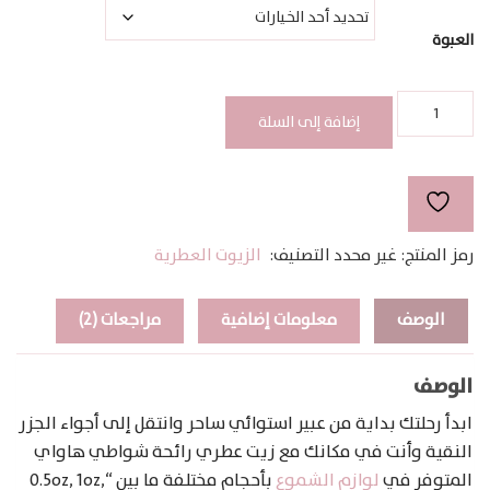
خلال
العبوة
كمية
HAWAIIAN
إضافة إلى السلة
BEACHES
رمز المنتج:
غير محدد
التصنيف:
الزيوت العطرية
الوصف
معلومات إضافية
مراجعات (2)
الوصف
ابدأ رحلتك بداية من عبير استوائي ساحر وانتقل إلى أجواء الجزر
النقية وأنت في مكانك مع زيت عطري رائحة شواطي هاواي
المتوفر في
لوازم الشموع
بأحجام مختلفة ما بين “0.5oz, 1oz,