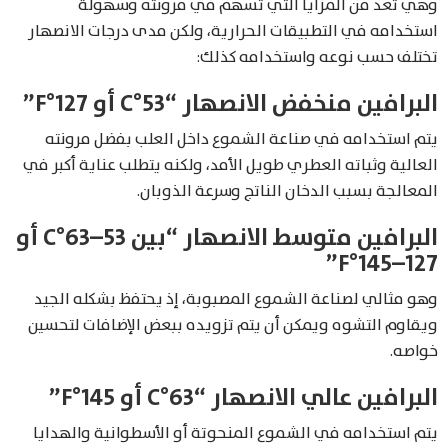
وهي تعد من المزايا التي تُسهم في مرونته وسهولة
استخدامه في التطبيقات الحرارية، ولكن مدى درجات الانصهار
تختلف حسب نوعه واستخدامه كذلك:
البرافين منخفض الانصهار “53°C أو 127°F”
يتم استخدامه في صناعة الشموع داخل العلب بفضل مرونته
العالية وثباته العطري طويل الأمد، ولكنه يتطلب عناية أكبر في
المعالجة بسبب الدخان الناتج وسرعة الذوبان.
البرافين متوسط الانصهار “بين 53–63°C أو
127–145°F”
وهو مثالي لصناعة الشموع المصبوبة، إذ يحتفظ بشكله الجيد
ويقاوم التشوه ويمكن أن يتم تزويده ببعض الإضافات لتحسين
خواصه.
البرافين عالي الانصهار “63°C أو 145°F”
يتم استخدامه في الشموع المنحوتة أو الأسطوانية والهدايا