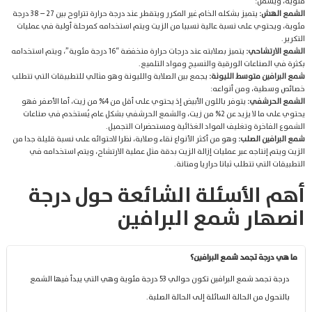
مئوية، ويشمل:
الشمع الهش:
يتميز بشكله الخام غير المكرر ويتقطر عند درجة حرارة تتراوح بين 27 – 38 درجة
مئوية، ويحتوي على نسبة عالية نسبيا من الزيت ويتم استخدامه كمرحلة أولية في عمليات
التكرير.
الشمع الارتشاحي:
يتميز بصلابته عند درجات حرارة منخفضة “16 درجة مئوية”، ويتم استخدامه
بكثرة في الصناعات الورقية والنسيج ومواد التلميع.
شمع البرافين متوسط الليونة:
يجمع بين الصلابة والليونة وهو مثالي للتطبيقات التي تتطلب
خصائص وسطية، ومن أنواعه:
الشمع الحرشفي:
يتوفر باللون الأبيض إذ يحتوي على أقل من 4% من زيت، أما الأصفر فهو
يحتوي على ما لا يزيد عن 2% من زيت، والشمع الحرشفي بشكل عام يُستخدم في صناعات
الشموع الفاخرة وتغليف المواد الغذائية ومستحضرات التجميل.
شمع البرافين الصلب:
وهو من أكثر الأنواع نقاء وصلابة، نظرا لاحتوائه على نسبة قليلة جدا من
الزيت ويتم إنتاجه عبر عمليات إزالة الزيت بدقة مثل عملية الارتشاح، ويتم استخدامه في
التطبيقات التي تتطلب ثباتا حراريا ومتانة.
أهم الأسئلة الشائعة حول درجة
انصهار شمع البرافين
ما هي درجة تجمد شمع البرافين؟
درجة تجمد شمع البرافين تكون حوالي 53 درجة مئوية وهي التي يبدأ فيها الشمع
بالتحول من الحالة السائلة إلى الحالة الصلبة.