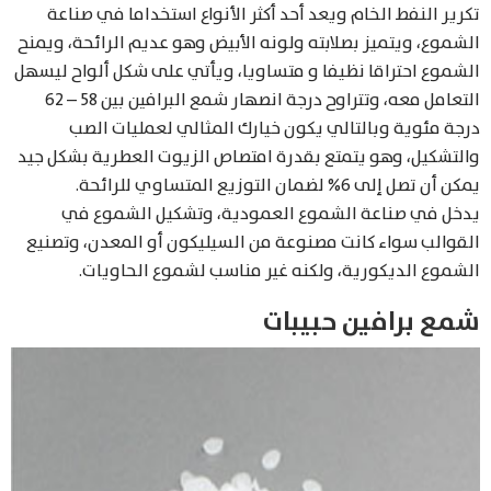
تكرير النفط الخام ويعد أحد أكثر الأنواع استخداما في صناعة
الشموع، ويتميز بصلابته ولونه الأبيض وهو عديم الرائحة، ويمنح
الشموع احتراقا نظيفا و متساويا، ويأتي على شكل ألواح ليسهل
التعامل معه، وتتراوح درجة انصهار شمع البرافين بين 58 – 62
درجة مئوية وبالتالي يكون خيارك المثالي لعمليات الصب
والتشكيل، وهو يتمتع بقدرة امتصاص الزيوت العطرية بشكل جيد
يمكن أن تصل إلى 6% لضمان التوزيع المتساوي للرائحة.
يدخل في صناعة الشموع العمودية، وتشكيل الشموع في
القوالب سواء كانت مصنوعة من السيليكون أو المعدن، وتصنيع
الشموع الديكورية، ولكنه غير مناسب لشموع الحاويات.
شمع برافين حبيبات