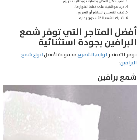
قم بتجهيز المكان بطفايات وبطانيات حريق.
درب موظفيك على خطط الطوارئ.
تجنب التسخين المباشر أو السريع.
لا تترك الشمع الذائب دون رقابة.
أفضل المتاجر التي توفر شمع
البرافين بجودة استثنائية
يوفر لك متجر
لوازم الشموع
مجموعة لأفضل
انواع شمع
البرافين
:
شمع برافين