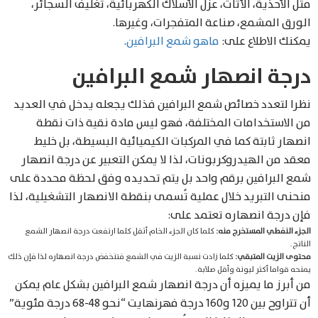
مثل الأحذية، الأثاث، عزل الأسلاك الكهربائية، تغليف السجائر،
الورق المشمع، صناعة المتفجرات، وغيرها.
يمكنك الاطلاع على:
ماهو شمع البرافين
.
درجة انصهار شمع البرافين
نظرا لتعدد خصائص شمع البرافين فذلك يجعله يدخل في العديد
من الاستخدامات المختلفة، فهو ليس مادة نقية ذات نقطة
انصهار ثابتة كما في المركبات الكيميائية البسيطة، بل خليط
معقد من الهيدروكربونات، لذا لا يمكن التعبير عن درجة انصهار
شمع البرافين برقم واحد بل يتم تحديده وفق لحظة محددة على
منحنى التبريد خلال عملية تُسمى بنقطة الانصهار التشغيلية، لذا
فإن درجة انصهاره تعتمد على:
الجزء النفطي المستخرج منه:
كلما كان الجزء الخام أثقل كلما ارتفعت درجة انصهار الشمع
الناتج.
محتوى الزيت المتبقي:
كلما زادت نسبة الزيت في الشمع فتنخفض درجة انصهاره لذا فإن ذلك
يمنحه قواما أكثر ليونة وأقل صلابة.
من أبرز ما يميزه أن درجة انصهار شمع البرافين بشكل عام يمكن
أن تتراوح بين 120 و160 درجة فهرنهايت “نحو 48-68 درجة مئوية”