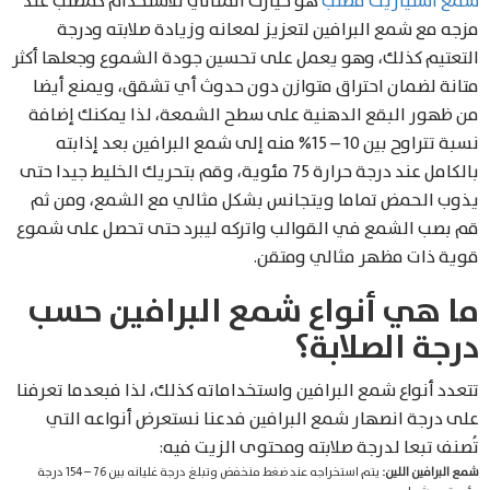
شمع استياريك مصلب
هو خيارك المثالي للاستخدام كمصلب عند
مزجه مع شمع البرافين لتعزيز لمعانه وزيادة صلابته ودرجة
التعتيم كذلك، وهو يعمل على تحسين جودة الشموع وجعلها أكثر
متانة لضمان احتراق متوازن دون حدوث أي تشقق، ويمنع أيضا
من ظهور البقع الدهنية على سطح الشمعة، لذا يمكنك إضافة
نسبة تتراوح بين 10 – 15% منه إلى شمع البرافين بعد إذابته
بالكامل عند درجة حرارة 75 مئوية، وقم بتحريك الخليط جيدا حتى
يذوب الحمض تماما ويتجانس بشكل مثالي مع الشمع، ومن ثم
قم بصب الشمع في القوالب واتركه ليبرد حتى تحصل على شموع
قوية ذات مظهر مثالي ومتقن.
ما هي أنواع شمع البرافين حسب
درجة الصلابة؟
تتعدد أنواع شمع البرافين واستخداماته كذلك، لذا فبعدما تعرفنا
على درجة انصهار شمع البرافين فدعنا نستعرض أنواعه التي
تُصنف تبعا لدرجة صلابته ومحتوى الزيت فيه:
شمع البرافين اللين:
يتم استخراجه عند ضغط منخفض وتبلغ درجة غليانه بين 76 – 154 درجة