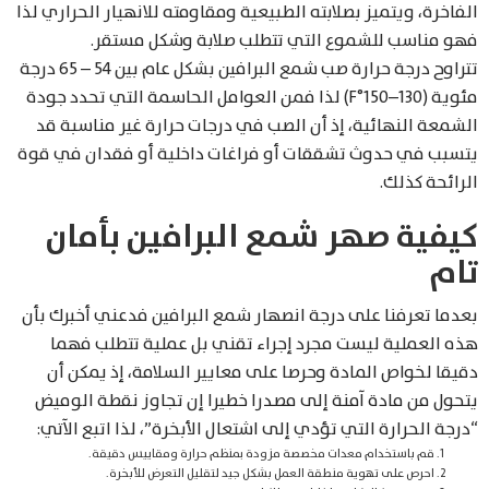
الفاخرة، ويتميز بصلابته الطبيعية ومقاومته للانهيار الحراري لذا
فهو مناسب للشموع التي تتطلب صلابة وشكل مستقر.
تتراوح درجة حرارة صب شمع البرافين بشكل عام بين 54 – 65 درجة
مئوية (130–150°F) لذا فمن العوامل الحاسمة التي تحدد جودة
الشمعة النهائية، إذ أن الصب في درجات حرارة غير مناسبة قد
يتسبب في حدوث تشققات أو فراغات داخلية أو فقدان في قوة
الرائحة كذلك.
كيفية صهر شمع البرافين بأمان
تام
بعدما تعرفنا على درجة انصهار شمع البرافين فدعني أخبرك بأن
هذه العملية ليست مجرد إجراء تقني بل عملية تتطلب فهما
دقيقا لخواص المادة وحرصا على معايير السلامة، إذ يمكن أن
يتحول من مادة آمنة إلى مصدرا خطيرا إن تجاوز نقطة الوميض
“درجة الحرارة التي تؤدي إلى اشتعال الأبخرة”، لذا اتبع الآتي:
قم باستخدام معدات مخصصة مزودة بمنظم حرارة ومقاييس دقيقة.
احرص على تهوية منطقة العمل بشكل جيد لتقليل التعرض للأبخرة.