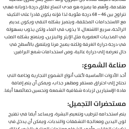
متقدمة، وأهم ما يميزه هو مدى اتساع نطاق درجة ذوبانه فهي
تتراوح بين 46 – 68 درجة مئوية لذا فإنه يكون قادرا على التكيف
مع الاستخدامات المختلفة، ويتميز بشكله النقي ويكون عديم
الرائحة، سريع الاشتعال، لا يذوب في الماء ولكن يذوب بسهولة
في المذيبات العضوية مثل الإيثر والبنزين، ويتمتع بشكله الصلب
في درجة حرارة الغرفة ولكنه يصبح مرنا ويلتصق بالأسطح في
حال تعرضه إلى حرارة عالية، ومن استخدامات شمع البرافين:
صناعة الشموع:
أحد الأدوات الأساسية لأغلب أنواع الشموع التجارية وخاصة التي
تحتاج إلى احتراق مستقر ومظهر جذاب، ويمكن أن يتم إضافة
مادة الإستيارين لزيادة شفافية الشمعة وتحسين خصائصها أيضا.
مستحضرات التجميل:
يتم استخدامه لترطيب وتنعيم البشرة، ويساعد أيضا في تفتيح
لون اليدين ومعالجة التشققات والندبات، ويمكن أن يدخل في