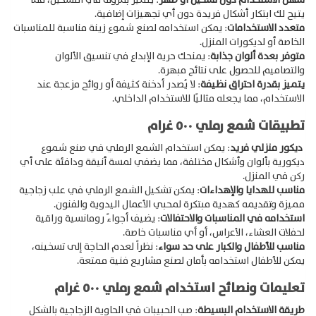
سهل الاستخدام دون تسخين أو صهر
: يتميز بمرونة في التشكيل، مما
يتيح لك ابتكار أشكال فريدة دون أي تجهيزات إضافية.
متعدد الاستخدامات
: يمكن استخدامه لصنع شموع زينة مناسبة للمناسبات
الخاصة أو لديكورات المنزل.
متوفر بعدة ألوان جذابة
: يمنحك حرية الإبداع في تنسيق الألوان
Products
والتصاميم للحصول على نتائج مبهرة.
search
يتميز بقدرة احتراق نظيفة
: لا يُصدر أدخنة كثيفة أو روائح مزعجة عند
الاستخدام، مما يجعله مثاليًا للاستخدام الداخلي.
تطبيقات شمع رملي ٥٠٠ غرام
ديكور منزلي فريد
: يمكن استخدام الشمع الرملي في صنع شموع
ديكورية بألوان وأشكال مختلفة، مما يضفي لمسة أنيقة ودافئة على أي
ركن في المنزل.
مناسب للهدايا والإهداءات
: يمكن تشكيل الشمع الرملي في علب زجاجية
مميزة وتقديمه كهدية مبتكرة لمحبي الأعمال اليدوية والفنون.
استخدامه في المناسبات والاحتفالات
: يضيف أجواءً رومانسية وراقية
لحفلات العشاء، الأعراس، أو أي مناسبات خاصة.
مناسب للأطفال والكبار على حد سواء
: نظراً لعدم الحاجة إلى تسخينه،
يمكن للأطفال استخدامه بأمان لصنع مشاريع فنية ممتعة.
تعليمات ونصائح استخدام شمع رملي ٥٠٠ غرام
طريقة الاستخدام البسيطة
: صب الحبيبات في الحاوية الزجاجية بالشكل