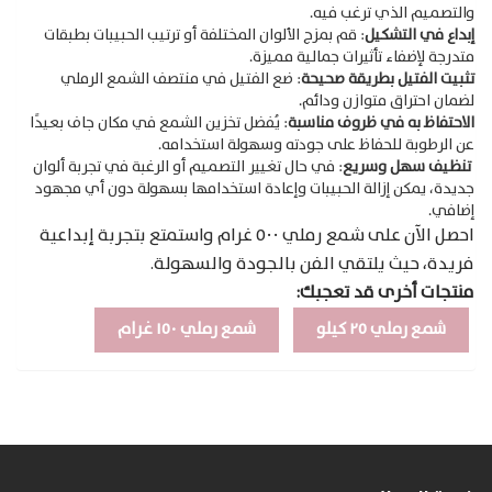
والتصميم الذي ترغب فيه.
إبداع في التشكيل
: قم بمزج الألوان المختلفة أو ترتيب الحبيبات بطبقات
متدرجة لإضفاء تأثيرات جمالية مميزة.
تثبيت الفتيل بطريقة صحيحة
: ضع الفتيل في منتصف الشمع الرملي
لضمان احتراق متوازن ودائم.
الاحتفاظ به في ظروف مناسبة
: يُفضل تخزين الشمع في مكان جاف بعيدًا
عن الرطوبة للحفاظ على جودته وسهولة استخدامه.
تنظيف سهل وسريع
: في حال تغيير التصميم أو الرغبة في تجربة ألوان
جديدة، يمكن إزالة الحبيبات وإعادة استخدامها بسهولة دون أي مجهود
إضافي.
احصل الآن على شمع رملي ٥٠٠ غرام واستمتع بتجربة إبداعية
فريدة، حيث يلتقي الفن بالجودة والسهولة.
منتجات أخرى قد تعجبك:
شمع رملي ٢٥ كيلو
شمع رملي ١٥٠ غرام