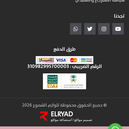
سياسة الاسترجاع والاستبدال
تجدنا
طرق الدفع
الرقم الضريبي :
310982995700003
© جميع الحقوق محفوظة للوازم الشموع 2026
ELRYAD
تصميم مواقع
/
استضافة مواقع