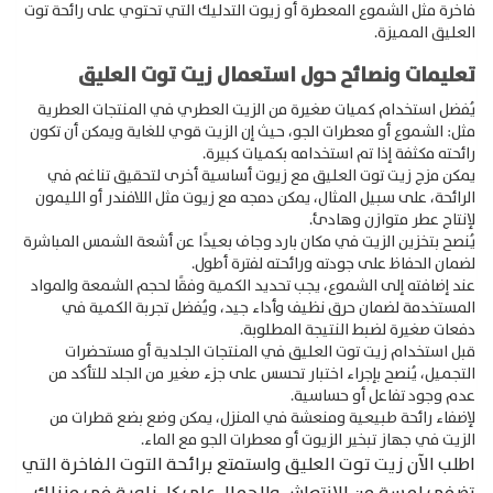
فاخرة مثل الشموع المعطرة أو زيوت التدليك التي تحتوي على رائحة توت
Products
العليق المميزة.
search
تعليمات ونصائح حول استعمال زيت توت العليق
يُفضل استخدام كميات صغيرة من الزيت العطري في المنتجات العطرية
مثل: الشموع أو معطرات الجو، حيث إن الزيت قوي للغاية ويمكن أن تكون
رائحته مكثفة إذا تم استخدامه بكميات كبيرة.
يمكن مزج زيت توت العليق مع زيوت أساسية أخرى لتحقيق تناغم في
الرائحة، على سبيل المثال، يمكن دمجه مع زيوت مثل اللافندر أو الليمون
لإنتاج عطر متوازن وهادئ.
يُنصح بتخزين الزيت في مكان بارد وجاف بعيدًا عن أشعة الشمس المباشرة
لضمان الحفاظ على جودته ورائحته لفترة أطول.
عند إضافته إلى الشموع، يجب تحديد الكمية وفقًا لحجم الشمعة والمواد
المستخدمة لضمان حرق نظيف وأداء جيد، ويُفضل تجربة الكمية في
دفعات صغيرة لضبط النتيجة المطلوبة.
قبل استخدام زيت توت العليق في المنتجات الجلدية أو مستحضرات
التجميل، يُنصح بإجراء اختبار تحسس على جزء صغير من الجلد للتأكد من
عدم وجود تفاعل أو حساسية.
لإضفاء رائحة طبيعية ومنعشة في المنزل، يمكن وضع بضع قطرات من
الزيت في جهاز تبخير الزيوت أو معطرات الجو مع الماء.
اطلب الآن زيت توت العليق واستمتع برائحة التوت الفاخرة التي