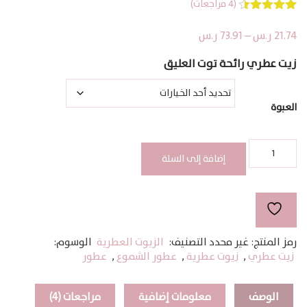
(
4
مراجعات)
4
تم التقييم
بـ
4.50
من
نطاق
21.74
ر.س
–
73.91
ر.س
5 بناءً على
السعر:
تقييم
زيت عطري رائحة توت العليق
عملاء
من
خلال
العبوة
كمية
RASPBERRY
إضافة إلى السلة
رمز المنتج:
غير محدد
التصنيف:
الزيوت العطرية
الوسوم:
زيت عطري
,
زيوت عطرية
,
عطور الشموع
,
عطور
الوصف
معلومات إضافية
مراجعات (4)