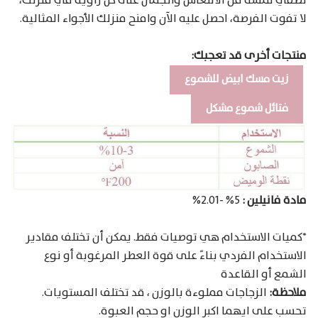
تضفي لمسة من الانتعاش والجمال على كل زاوية في منزلك،
لا تفوت الفرصة، احصل عليه الآن وامنح منزلك الأجواء المثالية.
منتجات أخرى قد تعجبك:
زيت مسك ابيض للشموع
فتائل شموع مشكل
مادة فانيلين :
5% -2.01%
*كميات الاستخدام هي توصيات فقط. يمكن أن تختلف مقادير
الاستخدام الفردي بناءً على قوة العطر المرغوبة أو نوع
الشمع أو القاعدة
ملاحظة:
الزجاجات مملوءة بالوزن ، قد تختلف المستويات.
تحسب على ايهما اكبر الوزن او حجم العبوة.