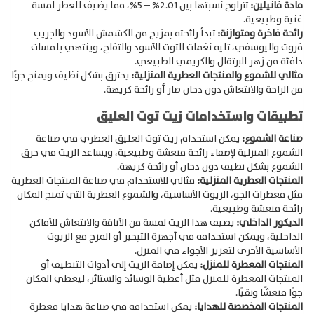
مادة فانيلين:
تتراوح نسبتها بين 2.01% – 5%، مما يضيف للعطر لمسة
غنية وطبيعية.
رائحة فاخرة ومتوازنة:
تبدأ رائحته بمزيج من الكشمش الأسود والجريب
فروت واليوسفي، تليه نغمات التوت الأسود والتفاح، وينتهي بلمسات
دافئة من زهر البرتقال والكريمي الطبيعي.
مثالي للشموع والمنتجات العطرية المنزلية:
يحترق بشكل نظيف ويمنح جوًا
من الراحة والانتعاش دون دخان ضار أو رائحة كريهة.
تطبيقات واستخدامات زيت توت العليق
صناعة الشموع:
يمكن استخدام زيت توت العليق العطري في صناعة
الشموع المنزلية لإضفاء رائحة منعشة وطبيعية، ويساعد الزيت في حرق
الشموع بشكل نظيف دون دخان أو رائحة كريهة.
المنتجات العطرية المنزلية:
مثالي للاستخدام في صناعة المنتجات العطرية
مثل معطرات الجو، الزيوت الأساسية، والشموع العطرية التي تمنح المكان
رائحة منعشة وطبيعية.
الديكور الداخلي:
يضيف هذا الزيت لمسة من الأناقة والانتعاش للأماكن
الداخلية، ويمكن استخدامه في أجهزة التبخير أو المزج مع الزيوت
الأساسية الأخرى لتعزيز الأجواء في المنزل.
المنتجات المعطرة للمنزل:
يمكن إضافة الزيت إلى أدوات التنظيف أو
المنتجات المعطرة للمنزل مثل أغطية الوسائد والستائر، ليعطي المكان
جوًا منعشًا ونقيًا.
المنتجات المخصصة للهدايا:
يمكن استخدامه في صناعة هدايا معطرة