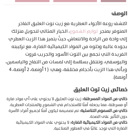
الوصف
اكتشف روعة الأجواء العطرية مع زيت توت العليق الفاخر
المتوفر بمتجر
لوازم الشموع
، الخيار المثالي لتحويل منزلك
إلى واحة من الراحة والانتعاش، حيثُ يتميز هذا الزيت العطري
بجودة عالية وخلوه من المواد الكيميائية الضارة، مع تركيبته
الفريدة التي تجمع بين التوت الأسود والجريب فروت
واليوسفي، وتنتقل بسلاسة إلى لمسات من التفاح والياسمين،
ويأتي هذا الزيت بأحجام مختلفة، وهي:​ ( 1 أونصة، 2 أونصة، 4
أونصة).
خصائص زيت توت العليق
خالي من المواد المسرطنة:
زيت توت العليق لا يحتوي على أي مواد ضارة
أو مسرطنة، مما يجعله آمنًا للاستخدام في الشموع والمنتجات العطرية.
خالي من السموم التناسلية:
تم تصميمه ليكون آمنًا لجميع أفراد الأسرة
دون التأثير على الصحة.
خالي من المواد الكيميائية الضارة:
لا يحتوي على المواد الكيميائية
الضارة التي توجد غالبًا في العطور الصناعية.