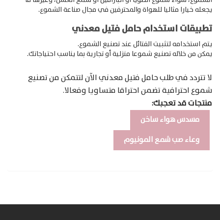
الشموع، سواءً شموع الصويا أو البارافين أو شمع العسل، وغيرها ما
يجعله خيارا مثاليا للهواة والمحترفين في مجال صناعة الشموع.
تطبيقات استخدام حامل فتيل معدني
يتم استخدامه لتثبيت الفتائل عند تصنيع الشموع.
يمكن من خلاله تصنيع شموعا منزلية أو تجارية بما يناسب احتياجاتك.
لا تتردد في طلب حامل فتيل معدني الآن لتتمكن من تصنيع
شموع احترافية تضمن احتراقا متساويا وفعالا.
منتجات قد تعجبك:
مسدس هواء ساخن
وعاء صب شمع المونيوم