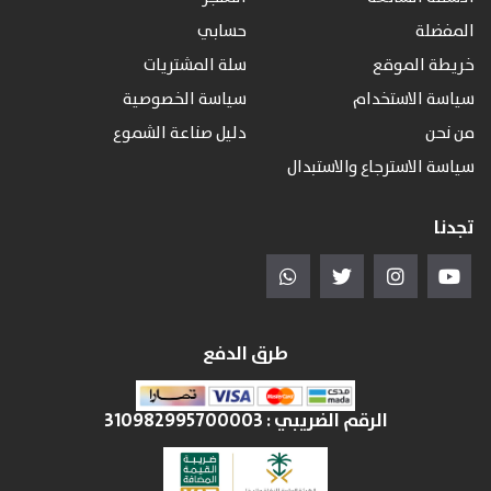
المفضلة
حسابي
خريطة الموقع
سلة المشتريات
سياسة الاستخدام
سياسة الخصوصية
من نحن
دليل صناعة الشموع
سياسة الاسترجاع والاستبدال
تجدنا
طرق الدفع
الرقم الضريبي :
310982995700003