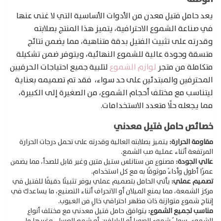
يعد حامل فتيل معدن من الأدوات الأساسية التي لا غنى عنها
في صناعة الشموع الاحترافية، يتميز هذا المنتج بصلابته
وقدرته على تثبيت الفتيل بدقة متناهية، مما يضمن نتائج
متسقة وجودة عالية للشموع النهائية، ويتوفر ضمن تشكيلة
متكاملة من متجر
لوازم الشموع
لتلبية جميع احتياجات الحرفيين
المحترفين والمبتدئين على حد سواء، فقد تم تصميمه بعناية
ليتناسب مع مختلف أحجام الشموع، من الصغيرة إلى الكبيرة،
مما يجعله حلًا متعدد الاستخدامات.
خصائص حامل فتيل معدني
مقاومة الحرارة:
يتميز بصلابته العالية وقدرته على تحمل درجات الحرارة
المرتفعة أثناء عملية صب الشمع.
Products
عالي الجودة:
مصنوع من ستانلس ستيل متين وغير قابل للصدأ، مما يضمن
search
عمرًا أطول وأداءً موثوقًا به مع كل استخدام.
تصميم عملي:
يأتي الحامل بتصميم عملي يوفر تثبيتًا دقيقًا للفتيل في
مركز الشمعة، مما يمنع الميلان أو الانحراف أثناء التصنيع، ما يساعدك في
إنتاج شموع متوازنة ذات مظهر احترافي خالٍ من العيوب.
مناسب لجميع الشموع:
يتوافق حامل فتيل معدني مع مختلف أنواع