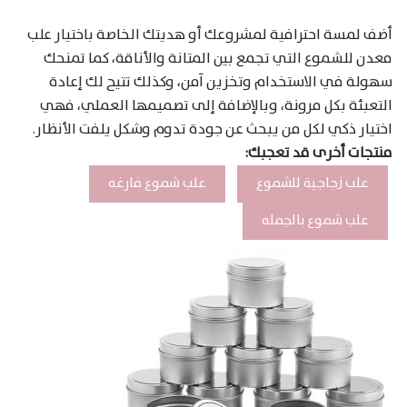
أضف لمسة احترافية لمشروعك أو هديتك الخاصة باختيار علب
معدن للشموع التي تجمع بين المتانة والأناقة، كما تمنحك
سهولة في الاستخدام وتخزين آمن، وكذلك تتيح لك إعادة
التعبئة بكل مرونة، وبالإضافة إلى تصميمها العملي، فهي
اختيار ذكي لكل من يبحث عن جودة تدوم وشكل يلفت الأنظار.
منتجات أخرى قد تعجبك:
علب زجاجية للشموع
علب شموع فارغه
علب شموع بالجمله
Products
search