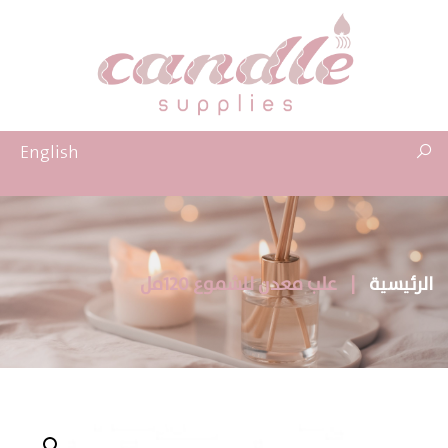
English
الرئيسية
|
علب معدن للشموع 120مل