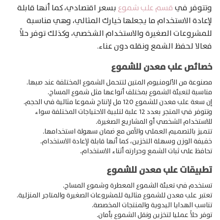
وتتوفر في
قسم علب شموع
بسعر اقتصادي، كما أنها قابلة
لإعادة الاستخدام ما يجعلها خيارك المثالي، وهي مناسبة
للمشروعات الصغيرة والاستخدام الشخصي، وكذلك توفر حلاً
فعالا لحفظ الشمع ونقله دون عناء.
خصائص علب معدن للشموع
مصنوعة من الألومنيوم المتين لتتحمل الشموع المختلفة عند صبها.
مناسبة لتعبئة الشموع بمختلف أنواعها مثل شموع المساج.
إن سعة علب معدن للشموع 120 مل لإنتاج شموعا مثالية في الحجم.
وتتوفر في المتجر بعدد 12 علبة لتلبية الاحتياجات المختلفة سواء
للاستخدام الشخصي أو المشاريع الصغيرة.
تتميز بالتصميم العملي والآمن مع ضمان سهولة استخدامها.
خفيفة الوزن وسهلة التخزين، كما أنها قابلة لإعادة الاستخدام.
تحافظ على ثبات الشمع وحرارته أثناء الاستخدام.
تطبيقات علب معدن للشموع
تستخدم في تعبئة الشموع المعطرة وشموع المساج.
تعتبر علب معدن للشموع مثالية للمشروعات الصغيرة والمتاجر المنزلية.
تناسب الهدايا اليدوية والمنتجات المخصصة.
توفر حلاً عمليا لتخزين ونقل الشموع بأمان.