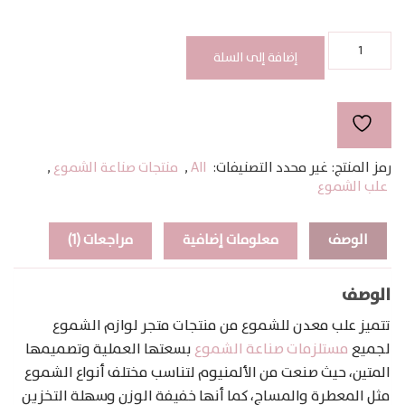
37.39 ر.س.
20.87 ر.س.
كمية
علب
إضافة إلى السلة
معدن
للشموع
120مل
رمز المنتج:
غير محدد
التصنيفات:
All
,
منتجات صناعة الشموع
,
علب الشموع
الوصف
معلومات إضافية
مراجعات (1)
الوصف
تتميز علب معدن للشموع من منتجات متجر لوازم الشموع
لجميع
مستلزمات صناعة الشموع
بسعتها العملية وتصميمها
المتين، حيث صنعت من الألمنيوم لتناسب مختلف أنواع الشموع
مثل المعطرة والمساج، كما أنها خفيفة الوزن وسهلة التخزين