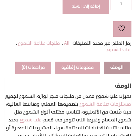
كمية
علب
إضافة إلى السلة
معدن
للشموع
50مل
رمز المنتج:
غير محدد
التصنيفات:
All
,
منتجات صناعة الشموع
,
علب الشموع
الوصف
معلومات إضافية
مراجعات (0)
الوصف
تميزت علب شموع معدن من منتجات متجر لوازم الشموع لجميع
مستلزمات صناعة الشموع
بتصميمها العملي ومتانتها العالية،
حيث صُنعت من الألمنيوم لتناسب مختلف أنواع الشموع مثل
شموع المساج وغيرها التي تتوفر في قسم
علب شموع
بعدد
مثالي لتلبية الاحتياجات المختلفة سواء للمشروعات الصغيرة أو
للاستخدام الشخصي، وبالإضافة إلى شكلها الأنيق، فهي