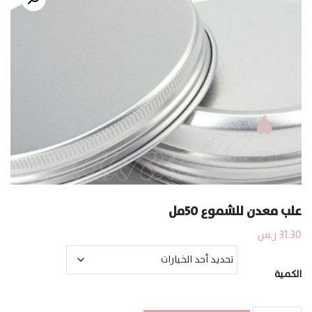
علب معدن للشموع 50مل
31.30
ر.س
الكمية