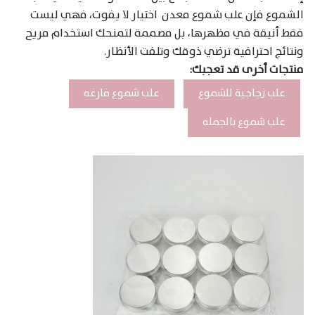
الشموع فإن علب شموع معدن اختيار لا يفوت، فهي ليست
فقط أنيقة في مظهرها، بل مصممة لتمنحك استخدام مريح
ونتائج احترافية ترضي ذوقك وتلفت الأنظار.
منتجات أخرى قد تعجبك:
علب زجاجية للشموع
علب شموع فارغه
علب شموع بالجمله
Products
search