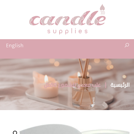
English
الرئيسية
|
علب معدن للشموع 50مل