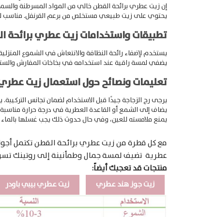
search
إن زيت عطري برائحة القطن خالي من المواد المسرطنة والسموم 
يحتوي على زيت طبيعي مستخلص من برعم القرنفل.
مناسب لص
تطبيقات واستخدامات زيت عطري برائحة ا
يستخدم لإضفاء رائحة النظافة والانتعاش في الشموع المنزلية.
يضفي لمسة راقية عند استخدامه في بخاخات المفارش والستائ
تعليمات ونصائح حول استعمال زيت عطري 
يرجى رج الزجاجة جيدًا قبل الاستخدام لضمان تجانس التركيبة.
يس
يضاف إلى الشمع أو القاعدة العطرية في درجة حرارة مناسبة ل
يمنع ملامسته للعين، وفي حال حدوث ذلك يجب غسلها بالماء ف
مع كل قطرة من زيت عطري برائحة القطن تكتمل أجواء 
عطرية تضيف لمسة جمال وطمأنينة إلى روتينك تسو
منتجات قد تعجبك أيضاً:
زيت جوز هند عطري
زيت عطري بيبي باودر