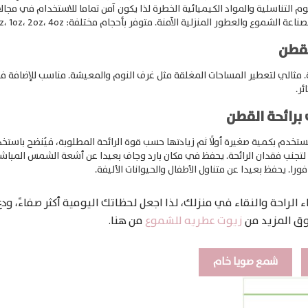
التناسلية والمواد الكيميائية الخطرة لذا يكون آمن تماما للاستخدام في مجال
ناعة الشموع والعطور المنزلية الآمنة.
متوفر بأحجام مختلفة: 0.5oz، 1oz، 2oz، 4oz لتلبية جميع الاحتياجات.
لقطن
مثالي لتعطير المساحات المغلقة مثل غرف النوم والمعيشة.
مناسب للإضافة في
ر.
برائحة القطن
تخدم بكمية صغيرة أولًا ثم زيادتها حسب قوة الرائحة المطلوبة، فيُنضح باستخدام حوالي 3 – 10% منه عند تصنيع ا
تجنب فقدان الرائحة.
يحفظ في مكان بارد وجاف بعيدا عن أشعة الشمس المباشر
ورا.
يحفظ بعيدا عن متناول الأطفال والحيوانات الأليفة.
الراحة والنقاء في منزلك، لذا اجعل لحظاتك اليومية أكثر صفاءً، و
ق المزيد من
زيوت عطريه للشموع
من هنا
.
شمع صويا خام