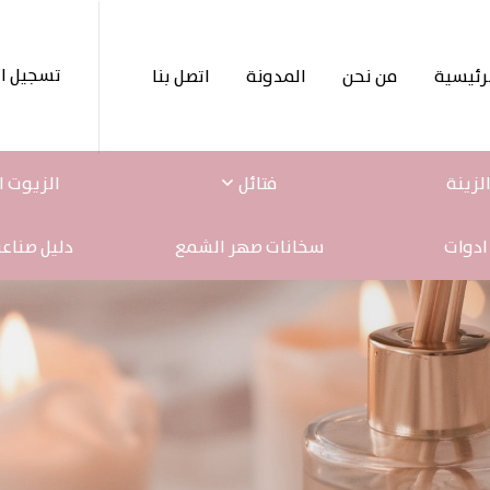
تسجيل ا
رئيسية
من نحن
المدونة
اتصل بنا
لزينة
فتائل
الزيوت ا
ادوات
سخانات صهر الشمع
دليل صناع