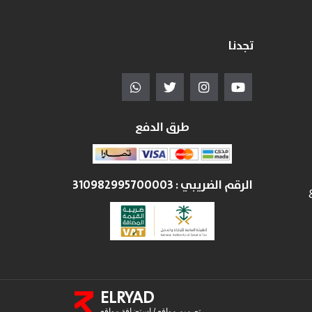
تجدنا
طرق الدفع
الرقم الضريبي :
310982995700003
ELRYAD
تصميم مواقع
/
استضافة مواقع