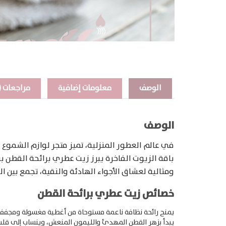
الوصف
معلومات إضافية
مراجعات (12)
الوصف
في عالم العطور المنزلية، تميز متجر لوازم الشموع
باقة الزيوت الفاخرة يبرز زيت عطري برائحة القطن 
ومثالية لعشاق الأجواء الهادئة والنقية، تجمع بين ال
خصائص زيت عطري برائحة القطن
يمنح رائحة نظافة ناعمة مستوحاة من أغطية مغسولة ومج
يبدأ بزهر القطن المهدئ والليمون المنعش، وينساب إلى قلب
Products