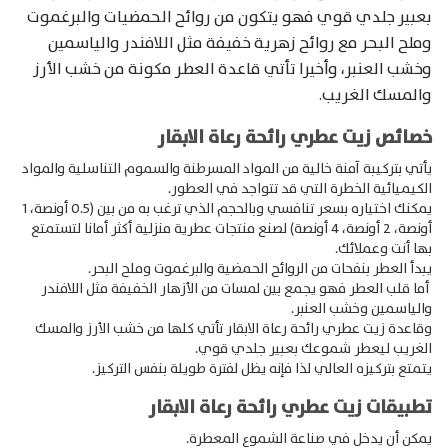
بعبير جلدي قوي فهو يتكون من روائح الحمضيات والبرغموت
وملح البحر مع روائح زهرية خفيفة مثل اللافندر والياسمين
وخشب العنبر، وأخيرا تأتي قاعدة العطر مكونة من خشب الأرز
والمسك الغريب.
خصائص زيت عطري رائحة رعاة الابقار
يأتي بتركيبة آمنة خالية من المواد المسرطنة والسموم التناسلية والمواد
الكيميائية الخطرة التي قد تتواجد في العطور.
يمكنك اختياره بسعر تنافسي وبالحجم الذي ترغب به من بين (0.5 أونصة، 1
أونصة، 2 أونصة، 4 أونصة) لصنع منتجات عطرية منزلية أكثر أمانا لتستمتع
بها أنت وعملائك.
يبدأ العطر بنفحات من الروائح الحمضية والبرغموت وملح البحر.
أما قلب العطر فهو يجمع بين لمسات من الأزهار الخفيفة مثل اللافندر
والياسمين وخشب العنبر.
وقاعدة زيت عطري رائحة رعاة الابقار تأتي كلها من خشب الأرز والمسك
الغريب ليعطر شموعك بعبير جلدي قوي.
يتمتع بتركيزه العالي لذا فإنه يظل لفترة طويلة بنفس التركيز.
تطبيقات زيت عطري رائحة رعاة الابقار
يمكن أن يدخل في صناعة الشموع المعطرة.