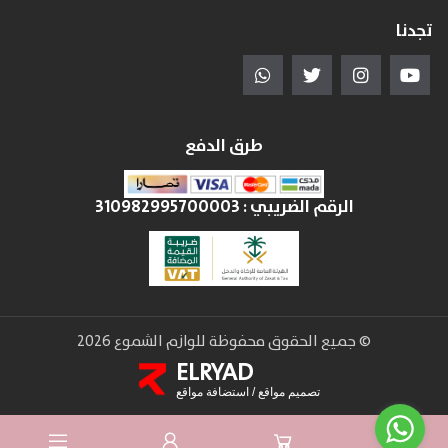
تجدنا
طرق الدفع
الرقم الضريبي :
310982995700003
© جميع الحقوق محفوظة للوازم الشموع 2026
ELRYAD
تصميم مواقع
/
استضافة مواقع