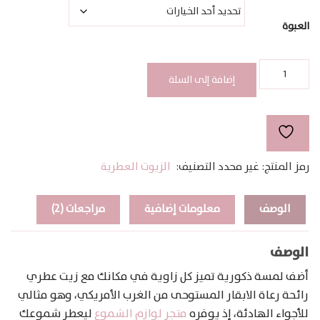
خلال
العبوة
كمية
COWBOY
إضافة إلى السلة
رمز المنتج:
غير محدد
التصنيف:
الزيوت العطرية
الوصف
معلومات إضافية
مراجعات (2)
الوصف
أضف لمسة ذكورية تميز كل زاوية في مكانك مع زيت عطري
رائحة رعاة الابقار المستوحى من الغرب الأمريكي، وهو مثالي
للأجواء الهادئة، إذ يوفره
متجر لوازم الشموع
ليعطر شموعك