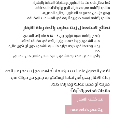
Products
كما يدخل في صناعة الصابون ومنتجات العناية بالبشرة.
search
مثالي للإضافة في معطرات الجو والبخاخات المختلفة.
وهو جزء من مجموعة العطور الرجالية الحصرية.
مثالي لإضافة لمسة ذكورية أنيقة في المساحات المختلفة.
نصائح لاستعمال زيت عطري رائحة رعاة الابقار
يُنصح بإضافة نسبة تتراوح بين 3 – 10% منه إلى الشمع.
قلب الشموع جيدا حتى تتوزع الرائحة في مختلف أنحائه.
يجب وضعها في درجة حرارة مناسبة للشموع دون أن تكون عالية
جدا.
وأخيرا احرص على ترك الشموع لتبرد بشكل مثالي قبل الاحتراق.
اضمن الحصول على زيت بتركيبة لا تُضاهى مع زيت عطري رائحة
رعاة الابقار وهو آمن تماما ليستمتع به جميع من حولك في
منزلك أو مكتب عملك وما إلى ذلك.
منتجات قد تعجبك أيضاً:
زيت خشب السيدر
زيت عطر rose petals