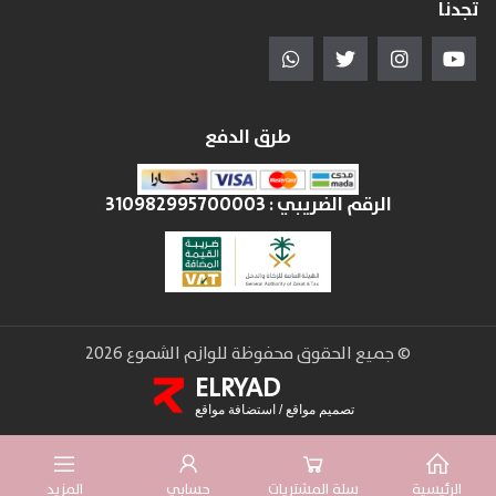
تجدنا
طرق الدفع
الرقم الضريبي :
310982995700003
© جميع الحقوق محفوظة للوازم الشموع 2026
ELRYAD
تصميم مواقع
/
استضافة مواقع
الرئيسية
سلة المشتريات
حسابي
المزيد