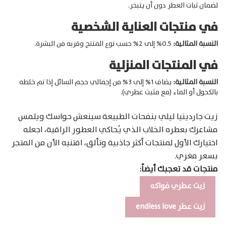
لضمان ثبات العطر دون أن يتبخر.
في منتجات العناية الشخصية
النسبة المثالية:
0.5% إلى 2% حسب نوع المنتج وقربه من البشرة.
في المنتجات المنزلية
النسبة المثالية:
يضاف 1% إلى 3% من إجمالي حجم السائل إذا تم خلطه
بالكحول أو الماء (مع مثبت عطري).
زيت جاردينيا ليلي بنفحات الطبيعة سينعش حواسك ويلمس
مشاعرك بعطره الخلاب الذي يُحاكي العطور الراقية، اجعله
اختيارك الأول لمنتجات أكثر جاذبية وتألق، اقتنيه الأن من المتجر
بسعر مغري.
منتجات قد تعجبك أيضاً:
زيت عطري فواكه
زيت عطر endless love