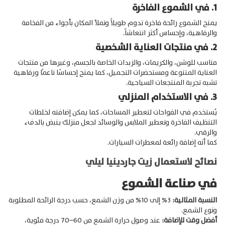
1. في الشموع الفاخرة
يمنح الشموع رائحة فاخرة تدوم طويلاً وتملأ المكان بأجواء من الفخامة
والرفاهية، وإحساس أكثر انتعاشاً.
2. في منتجات العناية الشخصية
مناسب للوشن، والكريمات، والزبدات الخاصة بالجسم، وغيرها من منتجات
العناية المتنوعة ومستحضرات التجميل، كما يمنح إحساسًا ناعمًا ورفاهية
تشبه تجربة المنتجعات السياحية.
3. في الاستخدام المنزلي
Products
يُستخدم في الفواحات لتعطير المساحات، كما يمكن إضافته لخلطات
search
التنظيف الفاخرة وتعطير الملابس والوسائد لجعل منزلك ينبض بالدفء
والرقي.
كما أنه إضافة رائعة لمعطرات السيارات.
نصائح لاستعمال زيت جاردينيا ليلي
في صناعة الشموع
النسبة المثالية:
3% إلى 10% من وزن الشمع، حسب درجة الرائحة المطلوبة
ونوع الشمع.
أفضل وقت للإضافة:
عند وصول حرارة الشمع من 60–70 درجة مئوية،