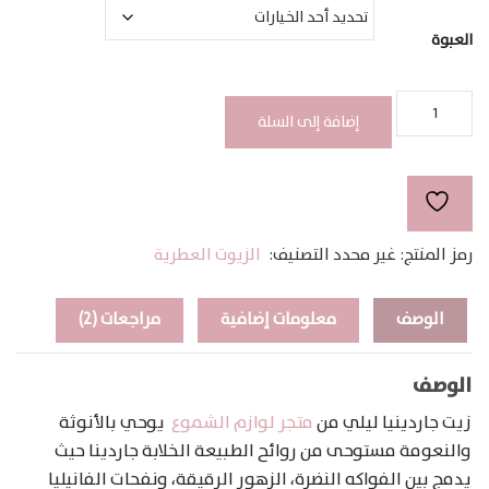
خلال
العبوة
كمية
GARDENIA
إضافة إلى السلة
LILY
رمز المنتج:
غير محدد
التصنيف:
الزيوت العطرية
الوصف
معلومات إضافية
مراجعات (2)
الوصف
زيت جاردينيا ليلي من
متجر لوازم الشموع
يوحي بالأنوثة
والنعومة مستوحى من روائح الطبيعة الخلابة جاردينا حيث
يدمج بين الفواكه النضرة، الزهور الرقيقة، ونفحات الفانيليا