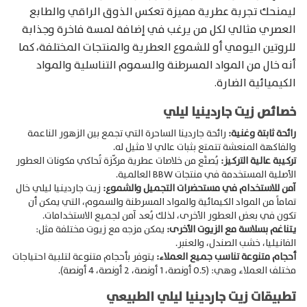
ليمنحك تجربة عطرية مميزة تعكس الذوق الراقي والطابع
العصري مثالي لكل من يرغب في إضافة لمسة فاخرة وجذابة
للروتين اليومي أو للشموع العطرية والمنتجات المختلفة، كما
أنه خال من المواد المسرطنة والسموم التناسلية والمواد
الكيميائية الضارة.
خصائص زيت جاردينيا ليلي
رائحة ثابتة وغنية:
رائحة جاردينا الساحرة التي تجمع بين الزهور الناعمة
والفاكهة المنعشة تتمتع بثبات عالي لا مثيل له.
تركيبة عالية التركيز:
يُصنَّع من خلاصات عطرية مركّزة تُحاكي مكونات العطور
الأصلية المستخدمة في منتجات BBW العالمية.
آمن للاستخدام في مستحضرات التجميل والشموع:
زيت جاردينيا ليلي خال
تماماً من المواد الكيمائية والمواد المسرطنة والسموم، التي يمكن أن
تكون في بعض العطور الأخرى، لذلك يُعد آمن لجميع الاستخدامات.
يتناغم بسلاسة مع الزيوت الأخرى:
يمكن مزجه مع زيوت مختلفة مثل:
الفانيليا، خشب الصندل، والعنبر.
أحجام متنوعة تناسب جميع العملاء:
يتوفر بأحجام متنوعة لتلبية احتياجات
مختلف العملاء وهي: (0.5 أونصة، 1 أونصة، 2 أونصة، 4 أونصة).
تطبيقات زيت جاردينيا ليلي الطبيعي