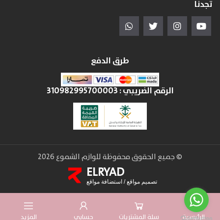
تجدنا
طرق الدفع
الرقم الضريبي :
310982995700003
© جميع الحقوق محفوظة للوازم الشموع 2026
ELRYAD
تصميم مواقع
/
استضافة مواقع
الرئيسية
سلة المشتريات
حسابي
المزيد