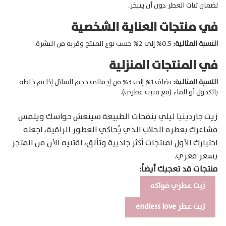
لضمان ثبات العطر دون أن يتبخر.
في منتجات العناية الشخصية
النسبة المثالية:
0.5% إلى 2% حسب نوع المنتج وقربه من البشرة.
في المنتجات المنزلية
النسبة المثالية:
يضاف 1% إلى 3% من إجمالي حجم السائل إذا تم خلطه
بالكحول أو الماء (مع مثبت عطري).
زيت جاردينيا ليلي بنفحات الطبيعة سينعش حواسك ويلمس
مشاعرك بعطره الخلاب الذي يُحاكي العطور الراقية، اجعله
اختيارك الأول لمنتجات أكثر جاذبية وتألق، اقتنيه الأن من المتجر
بسعر مغري.
منتجات قد تعجبك أيضاً:
زيت عطري فواكه
زيت عطر endless love