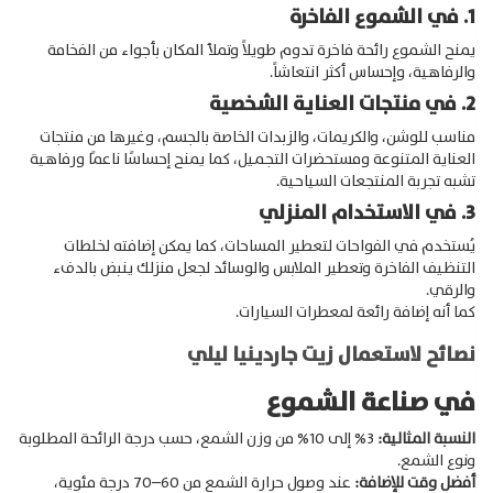
1. في الشموع الفاخرة
يمنح الشموع رائحة فاخرة تدوم طويلاً وتملأ المكان بأجواء من الفخامة
والرفاهية، وإحساس أكثر انتعاشاً.
2. في منتجات العناية الشخصية
مناسب للوشن، والكريمات، والزبدات الخاصة بالجسم، وغيرها من منتجات
العناية المتنوعة ومستحضرات التجميل، كما يمنح إحساسًا ناعمًا ورفاهية
تشبه تجربة المنتجعات السياحية.
3. في الاستخدام المنزلي
Products
يُستخدم في الفواحات لتعطير المساحات، كما يمكن إضافته لخلطات
search
التنظيف الفاخرة وتعطير الملابس والوسائد لجعل منزلك ينبض بالدفء
والرقي.
كما أنه إضافة رائعة لمعطرات السيارات.
نصائح لاستعمال زيت جاردينيا ليلي
في صناعة الشموع
النسبة المثالية:
3% إلى 10% من وزن الشمع، حسب درجة الرائحة المطلوبة
ونوع الشمع.
أفضل وقت للإضافة:
عند وصول حرارة الشمع من 60–70 درجة مئوية،