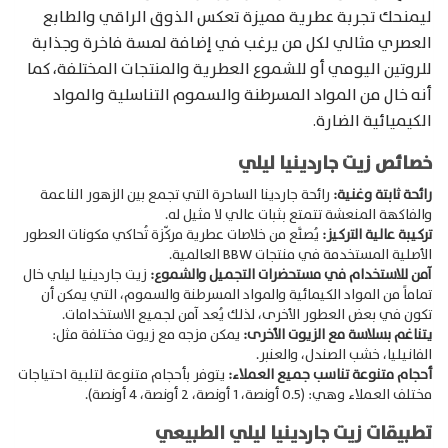
ليمنحك تجربة عطرية مميزة تعكس الذوق الراقي والطابع
العصري مثالي لكل من يرغب في إضافة لمسة فاخرة وجذابة
للروتين اليومي أو للشموع العطرية والمنتجات المختلفة، كما
أنه خال من المواد المسرطنة والسموم التناسلية والمواد
الكيميائية الضارة.
خصائص زيت جاردينيا ليلي
رائحة ثابتة وغنية:
رائحة جاردينا الساحرة التي تجمع بين الزهور الناعمة
والفاكهة المنعشة تتمتع بثبات عالي لا مثيل له.
تركيبة عالية التركيز:
يُصنَّع من خلاصات عطرية مركّزة تُحاكي مكونات العطور
الأصلية المستخدمة في منتجات BBW العالمية.
آمن للاستخدام في مستحضرات التجميل والشموع:
زيت جاردينيا ليلي خال
تماماً من المواد الكيمائية والمواد المسرطنة والسموم، التي يمكن أن
تكون في بعض العطور الأخرى، لذلك يُعد آمن لجميع الاستخدامات.
يتناغم بسلاسة مع الزيوت الأخرى:
يمكن مزجه مع زيوت مختلفة مثل:
الفانيليا، خشب الصندل، والعنبر.
أحجام متنوعة تناسب جميع العملاء:
يتوفر بأحجام متنوعة لتلبية احتياجات
مختلف العملاء وهي: (0.5 أونصة، 1 أونصة، 2 أونصة، 4 أونصة).
تطبيقات زيت جاردينيا ليلي الطبيعي