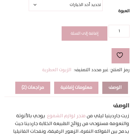
خلال
العبوة
كمية
GARDENIA
إضافة إلى السلة
LILY
رمز المنتج:
غير محدد
التصنيف:
الزيوت العطرية
الوصف
معلومات إضافية
مراجعات (2)
الوصف
زيت جاردينيا ليلي من
متجر لوازم الشموع
يوحي بالأنوثة
والنعومة مستوحى من روائح الطبيعة الخلابة جاردينا حيث
يدمج بين الفواكه النضرة، الزهور الرقيقة، ونفحات الفانيليا