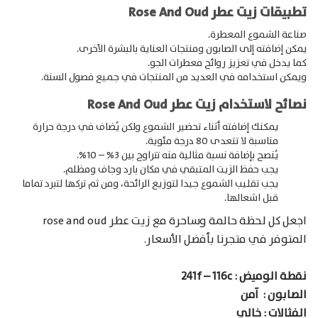
تطبيقات زيت عطر Rose And Oud
صناعة الشموع المعطرة.
Products
يمكن إضافته إلى الصابون ومنتجات العناية بالبشرة الأخرى.
search
كما يدخل في تعزيز روائح معطرات الجو.
ويمكن استخدامه في العديد من المنتجات في جميع فصول السنة.
نصائح لاستخدام زيت عطر Rose And Oud
يمكنك إضافته أثناء تحضير الشموع ولكن يُضاف في درجة حرارة
مناسبة لا تتعدى 80 درجة مئوية.
يُنصح بإضافة نسبة مثالية منه تتراوح بين 3% – 10%.
يجب حفظ الزيت المتبقي في مكان بارد وجاف ومظلم.
يجب تقليب الشموع جيدا لتوزيع الرائحة، ومن ثم تركها لتبرد تماما
قبل اشعالها.
اجعل كل لحظة حالمة وساحرة مع زيت عطر rose and oud
المتوفر في متجرنا بأفضل الأسعار.
نقطة الوميض : 241f – 116c
الصابون : آمن
الفثالات : خالي