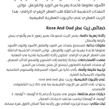
الأسود تعلوها قاعدة زهرية من الورد والقرنفل . توازن
النفحات الخشبية الدافئة قلب العطر الزهري الراقي . هذا
الزيت العطري غني بالزيوت العطرية الطبيعية .
خصائص زيت عطر Rose And Oud
رائحة زهرية حالمة:
يغمر الزيت شموعك بعبير زهور ناعم وأنثوي ينبض
بالرقة والجمال.
مكونات جذابة:
لتستمتع بنفحات من العود والفلفل الأسود والتوت الأسود
تعلوها قاعدة زهرية من الورد والقرنفل . توازن النفحات الخشبية الدافئة
قلب العطر الزهري الراقي
لتتكون رائحة كلاسيكية فاخرة في النهاية.
متعدد الاستخدامات:
يمكنك إضافته إلى الشموع والشمع الذائب المعطر،
أو منتجات العناية كالصابون ليتمتع كل منتج بنفحات من التميز.
تركيبة نظيفة وآمنة:
يأتي خاليا من المواد المسرطنة والسموم التناسلية
والمواد الكيميائية الضارة.
غني بالزيوت الطبيعية:
وزيت عطر rose and oud
يحتوي على الكثير من الزيوت الطبيعية بما في ذلك زيت الباتشولي
الأساسي.
خيارات حجم مختلفة:
متوفر في متجرنا بأحجام (0.5 أونصة، 1 أونصة، 2
أونصة، 4 أونصة) ليناسب مختلف احتياجات العملاء.
ثبات مثالي:
نتيجة لتركيزه العالي فإن رائحته تملأ المكان لأطول فترة ممكنة.