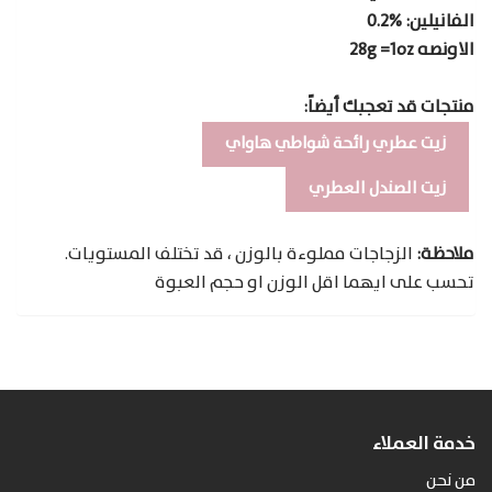
الفانيلين: %0.2
الاونصه 28g =1oz
منتجات قد تعجبك أيضاً:
زيت عطري رائحة شواطي هاواي
زيت الصندل العطري
ملاحظة:
الزجاجات مملوءة بالوزن ، قد تختلف المستويات.
تحسب على ايهما اقل الوزن او حجم العبوة
خدمة العملاء
من نحن