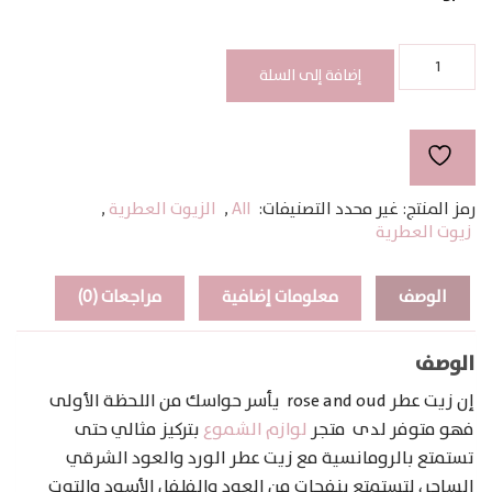
كمية
rose
إضافة إلى السلة
and
oud
رمز المنتج:
غير محدد
التصنيفات:
All
,
الزيوت العطرية
,
زيوت العطرية
الوصف
معلومات إضافية
مراجعات (0)
الوصف
إن زيت عطر rose and oud يأسر حواسك من اللحظة الأولى
فهو متوفر لدى متجر
لوازم الشموع
بتركيز مثالي حتى
تستمتع بالرومانسية مع زيت عطر الورد والعود الشرقي
الساحر، لتستمتع بنفحات من العود والفلفل الأسود والتوت