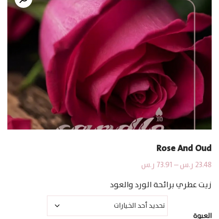
Rose And Oud
نطاق
23.48
ر.س
–
73.91
ر.س
السعر:
زيت عطري برائحة الورد والعود
من
خلال
العبوة